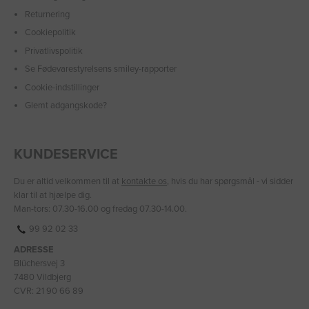
Returnering
Cookiepolitik
Privatlivspolitik
Se Fødevarestyrelsens smiley-rapporter
Cookie-indstillinger
Glemt adgangskode?
KUNDESERVICE
Du er altid velkommen til at
kontakte os
, hvis du har spørgsmål - vi sidder
klar til at hjælpe dig.
Man-tors: 07.30-16.00 og fredag 07.30-14.00.
99 92 02 33
ADRESSE
Blüchersvej 3
7480 Vildbjerg
CVR: 21 90 66 89