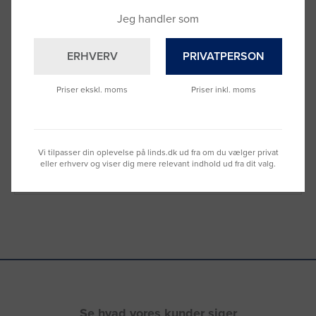
Jeg handler som
ERHVERV
PRIVATPERSON
Brug for hjælp?
Priser ekskl. moms
Priser inkl. moms
Ring til os på
9992 0233
Vi sidder klar til at hjælpe dig.
Du kan også kontakte din lokale sælger
Vi tilpasser din oplevelse på linds.dk ud fra om du vælger privat
–
se oversigten her
eller erhverv og viser dig mere relevant indhold ud fra dit valg.
Se hvad vores kunder siger