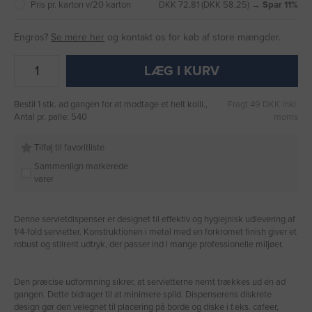
Pris pr. karton v/20 karton
DKK 72,81 (DKK 58,25) →
Spar 11%
Engros?
Se mere her
og kontakt os for køb af store mængder.
LÆG I KURV
Bestil 1 stk. ad gangen for at modtage et helt kolli.,
Fragt 49 DKK inkl.
Antal pr. palle: 540
moms
Tilføj til favoritliste
Sammenlign markerede
varer
Denne servietdispenser er designet til effektiv og hygiejnisk udlevering af
1/4-fold servietter. Konstruktionen i metal med en forkromet finish giver et
robust og stilrent udtryk, der passer ind i mange professionelle miljøer.
Den præcise udformning sikrer, at servietterne nemt trækkes ud én ad
gangen. Dette bidrager til at minimere spild. Dispenserens diskrete
design gør den velegnet til placering på borde og diske i f.eks. cafeer,