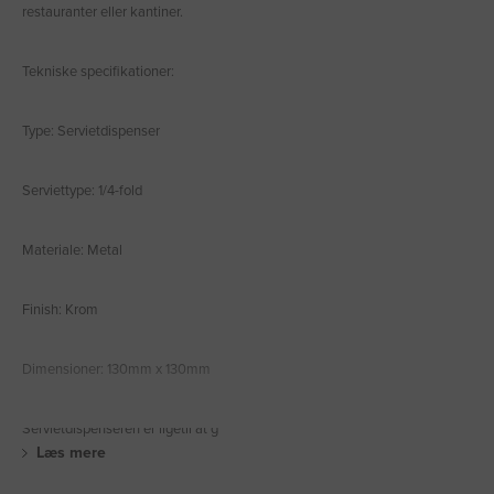
restauranter eller kantiner.
Tekniske specifikationer:
Type: Servietdispenser
Serviettype: 1/4-fold
Materiale: Metal
Finish: Krom
Dimensioner: 130mm x 130mm
Servietdispenseren er ligetil at g
Læs mere