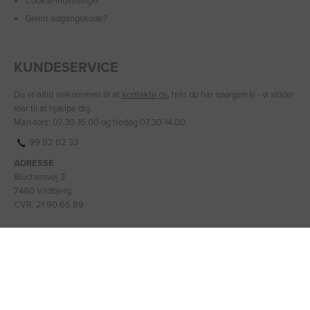
Cookie-indstillinger
Glemt adgangskode?
KUNDESERVICE
Du er altid velkommen til at
kontakte os
, hvis du har spørgsmål - vi sidder
klar til at hjælpe dig.
Man-tors: 07.30-16.00 og fredag 07.30-14.00.
99 92 02 33
ADRESSE
Blüchersvej 3
7480 Vildbjerg
CVR: 21 90 66 89
BANKOPLYSNINGER
IBAN: DK2475900001331399
BIC/SWIFT: JYBADKKK