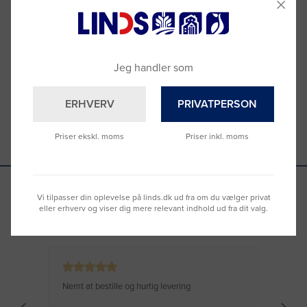
Ring til os på
9992 0233
Vi sidder klar til at hjælpe dig.
Du kan også kontakte din lokale sælger
–
se oversigten her
Jeg handler som
ERHVERV
PRIVATPERSON
Priser ekskl. moms
Priser inkl. moms
Vi tilpasser din oplevelse på linds.dk ud fra om du vælger privat
eller erhverv og viser dig mere relevant indhold ud fra dit valg.
Se hvad vores kunder siger
Nemt at bestille og hurtig levering
Virke