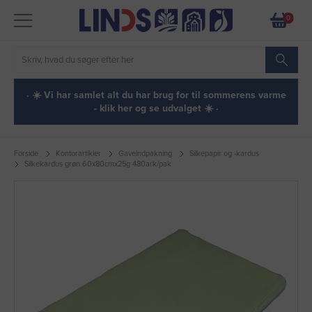
0
· ☀️ Vi har samlet alt du har brug for til sommerens varme
- klik her og se udvalget ☀️ ·
Forside
Kontorartikler
Gaveindpakning
Silkepapir og -kardus
Silkekardus grøn 60x80cmx25g 480ark/pak