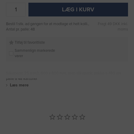
LÆG I KURV
Bestil 1 stk. ad gangen for at modtage et helt kolli.,
Fragt 49 DKK inkl.
Antal pr. palle: 48
moms
Tilføj til favoritliste
Sammenlign markerede
varer
Silkepapir, 25 g/m2, 600 x 800 mm, grøn silkepapir, pakke a 480 ark
palle a 48 kartoner
Læs mere