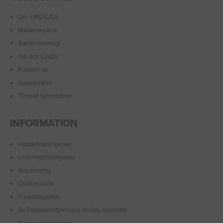
Om LINDS AS
Medarbejdere
Sælgeroversigt
Job hos LINDS
Kontakt os
Sponsorater
Tilmeld nyhedsbrev
INFORMATION
Handelsbetingelser
Leveringsbetingelser
Returnering
Cookiepolitik
Privatlivspolitik
Se Fødevarestyrelsens smiley-rapporter