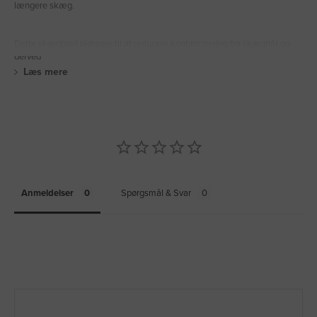
længere skæg.
Dette skægbind bidrager til at reducere kontaminering fra skæghår og
derved
Læs mere
Anmeldelser
Spørgsmål & Svar