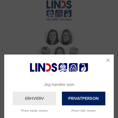
Brug for hjælp?
Ring til os på
9992 0233
Vi sidder klar til at hjælpe dig.
Jeg handler som
Du kan også kontakte din lokale sælger
–
se oversigten her
ERHVERV
PRIVATPERSON
Priser ekskl. moms
Priser inkl. moms