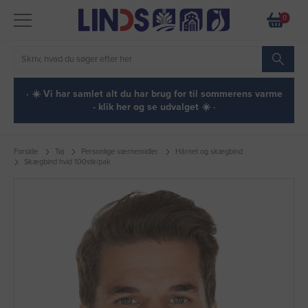
0
· ☀️ Vi har samlet alt du har brug for til sommerens varme
- klik her og se udvalget ☀️ ·
Forside
Tøj
Personlige værnemidler
Hårnet og skægbind
Skægbind hvid 100stk/pak