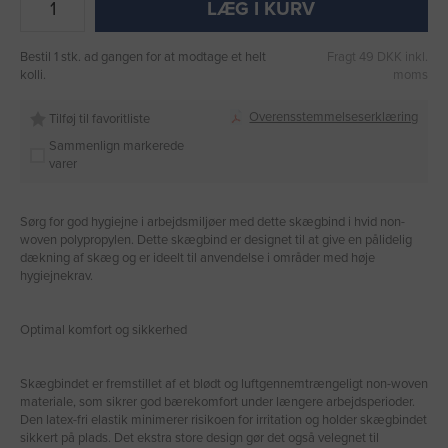
LÆG I KURV
Bestil 1 stk. ad gangen for at modtage et helt
Fragt 49 DKK inkl.
kolli.
moms
Overensstemmelseserklæring
Tilføj til favoritliste
Sammenlign markerede
varer
Sørg for god hygiejne i arbejdsmiljøer med dette skægbind i hvid non-
woven polypropylen. Dette skægbind er designet til at give en pålidelig
dækning af skæg og er ideelt til anvendelse i områder med høje
hygiejnekrav.
Optimal komfort og sikkerhed
Skægbindet er fremstillet af et blødt og luftgennemtrængeligt non-woven
materiale, som sikrer god bærekomfort under længere arbejdsperioder.
Den latex-fri elastik minimerer risikoen for irritation og holder skægbindet
sikkert på plads. Det ekstra store design gør det også velegnet til