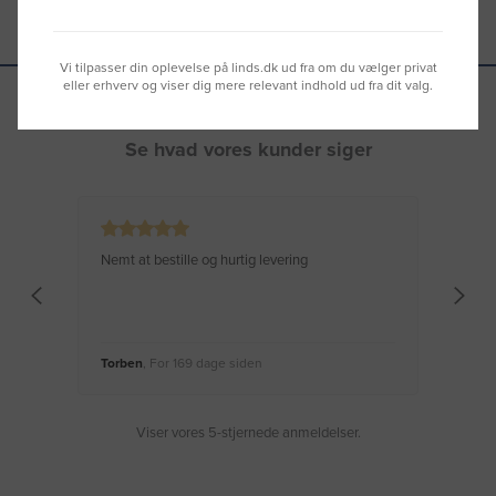
Vi tilpasser din oplevelse på linds.dk ud fra om du vælger privat
eller erhverv og viser dig mere relevant indhold ud fra dit valg.
Se hvad vores kunder siger
Nemt at bestille og hurtig levering
Virke
Torben
, For 169 dage siden
Moge
Viser vores 5-stjernede anmeldelser.