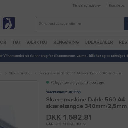
Tilmeld nyhedsbrev
Kontakt os
TOR
TØJ
VÆRKTØJ
RENGØRING
UDEAREALER
RES
 ☀️ Vi har samlet alt du har brug for til sommerens varme - klik her og se udvalget ☀️
er
Skæremaskiner
Skæremaskine Dahle 560 A4 skærelængde 340mm/2,5mm
På lager. Leveringstid 1-3 hverdage
Varenummer:
3011156
Skæremaskine Dahle 560 A4
skærelængde 340mm/2,5mm
DKK 1.682,81
(DKK 1.346,25 ekskl. moms)