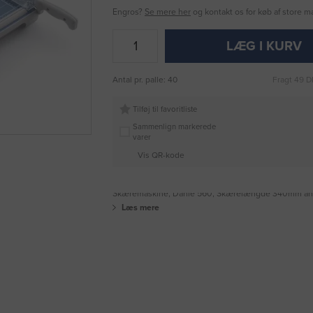
Engros?
Se mere her
og kontakt os for køb af store 
LÆG I KURV
Antal pr. palle: 40
Fragt 49 D
Tilføj til favoritliste
Sammenlign markerede
varer
Vis QR-kode
Skæremaskine, Dahle 560, Skærelængde 340mm anta
Læs mere