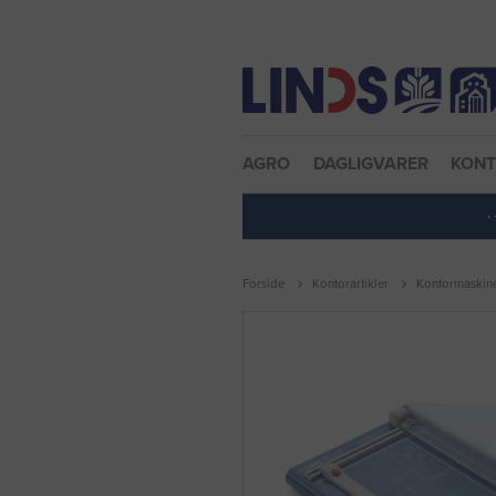
Nulstil adgangskode
AGRO
DAGLIGVARER
KON
·
Forside
Kontorartikler
Kontormaskin