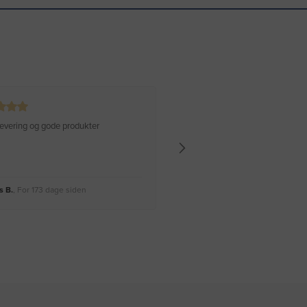
 levering og gode produkter
Hurtig levering Varen er perfekt
 B.
, For 173 dage siden
Rikke A.
, For 176 dage siden