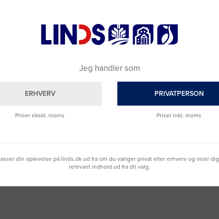
Jeg handler som
ERHVERV
PRIVATPERSON
Brug for hjælp?
Priser ekskl. moms
Priser inkl. moms
Ring til os på
9992 0233
Vi sidder klar til at hjælpe dig.
Du kan også kontakte din lokale sælger
lpasser din oplevelse på linds.dk ud fra om du vælger privat eller erhverv og viser di
–
se oversigten her
relevant indhold ud fra dit valg.