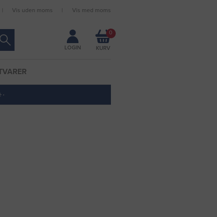
Vis uden moms
Vis med moms
Forbliv logget ind
0
LOGIN
TVARER
 ·