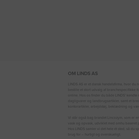
OM LINDS AS
LINDS AS er et dansk handelsfirma, hvor du n
bestille et stort udvalg af branchespecifikke 
online. Hos os finder du både LINDS′ kendte s
dagligvarer og landbrugsartikler, samt et bre
kontorartikler, arbejdstøj, beklædning og vær
Vi står også bag brandet Lincozym, som er en 
vask og opvask, udviklet med omhu baseret p
Hos LINDS samler vi det hele ét sted, så du sp
brug for – hurtigt og overskueligt.