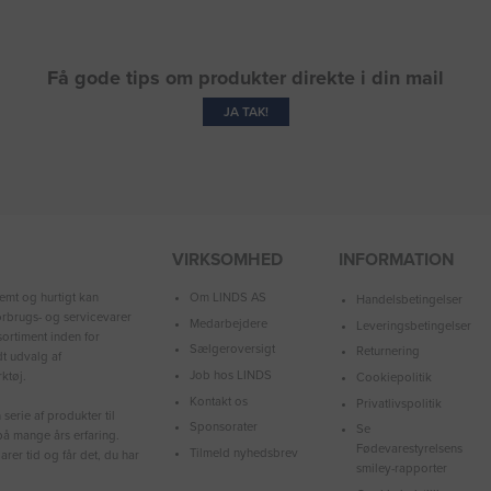
Få gode tips om produkter direkte i din mail
JA TAK!
VIRKSOMHED
INFORMATION
Om LINDS AS
emt og hurtigt kan
Handelsbetingelser
forbrugs- og servicevarer
Medarbejdere
Leveringsbetingelser
ortiment inden for
Sælgeroversigt
Returnering
dt udvalg af
Job hos LINDS
ktøj.
Cookiepolitik
Kontakt os
Privatlivspolitik
serie af produkter til
Sponsorater
Se
å mange års erfaring.
Fødevarestyrelsens
Tilmeld nyhedsbrev
arer tid og får det, du har
smiley-rapporter