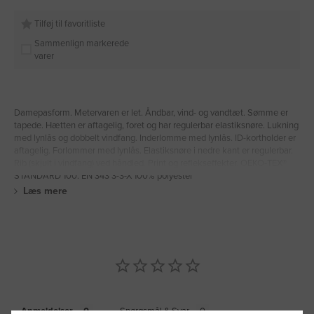
Tilføj til favoritliste
Sammenlign markerede
varer
Damepasform. Metervaren er let. Åndbar, vind- og vandtæt. Sømme er
tapede. Hætten er aftagelig, foret og har regulerbar elastiksnøre. Lukning
med lynlås og dobbelt vindfang. Inderlomme med lynlås. ID-kortholder er
aftagelig. Forlommer med lynlås. Elastiksnøre i nedre kant er regulerbar.
Rib (skjult i vindfang) ved håndled. Print og reflekseffekter. OEKO-TEX®
STANDARD 100. EN 343 3-3-X 100% polyester
Læs mere
Anmeldelser
Spørgsmål & Svar