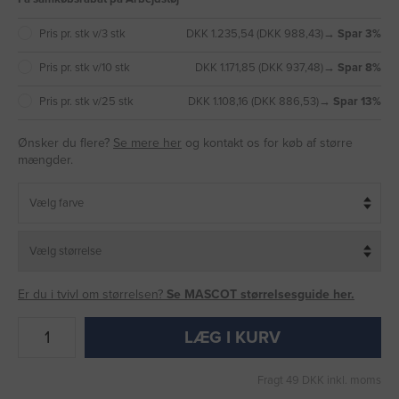
Pris pr. stk v/3 stk
DKK 1.235,54 (DKK 988,43)
→ Spar 3%
Pris pr. stk v/10 stk
DKK 1.171,85 (DKK 937,48)
→ Spar 8%
Pris pr. stk v/25 stk
DKK 1.108,16 (DKK 886,53)
→ Spar 13%
Ønsker du flere?
Se mere her
og kontakt os for køb af større
mængder.
Er du i tvivl om størrelsen?
Se MASCOT størrelsesguide her.
LÆG I KURV
Fragt 49 DKK inkl. moms