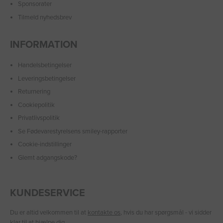
Sponsorater
Tilmeld nyhedsbrev
INFORMATION
Handelsbetingelser
Leveringsbetingelser
Returnering
Cookiepolitik
Privatlivspolitik
Se Fødevarestyrelsens smiley-rapporter
Cookie-indstillinger
Glemt adgangskode?
KUNDESERVICE
Du er altid velkommen til at
kontakte os
, hvis du har spørgsmål - vi sidder
klar til at hjælpe dig.