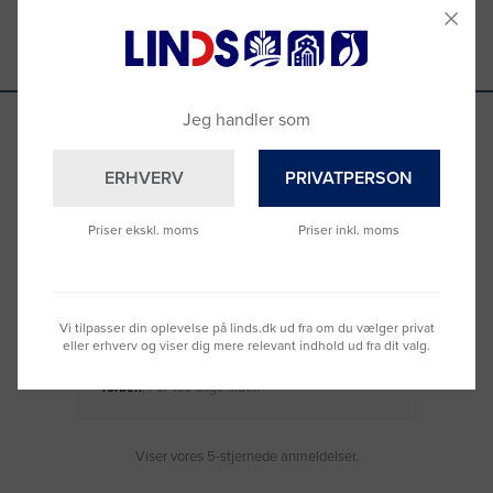
Jeg handler som
Se hvad vores kunder siger
ERHVERV
PRIVATPERSON
Priser ekskl. moms
Priser inkl. moms
Nemt at bestille og hurtig levering
Virke
Vi tilpasser din oplevelse på linds.dk ud fra om du vælger privat
eller erhverv og viser dig mere relevant indhold ud fra dit valg.
Torben
, For 169 dage siden
Moge
Viser vores 5-stjernede anmeldelser.