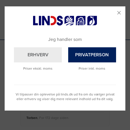
Anmeldelser
Spørgsmål & Svar
Jeg handler som
ERHVERV
PRIVATPERSON
Se hvad vores kunder siger
Priser ekskl. moms
Priser inkl. moms
Nemt at bestille og hurtig levering
Virke
Vi tilpasser din oplevelse på linds.dk ud fra om du vælger privat
eller erhverv og viser dig mere relevant indhold ud fra dit valg.
Torben
, For 172 dage siden
Moge