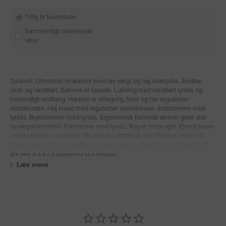
Tilføj til favoritliste
Sammenlign markerede
varer
Tofarvet. Ultimativt strækstof med lav vægt og høj slidstyrke. Åndbar,
vind- og vandtæt. Sømme er tapede. Lukning med vandtæt lynlås og
indvendigt vindfang. Hætten er aftagelig, foret og har regulerbar
elastiksnøre. Høj krave med regulerbar elastiksnøre. Inderlomme med
lynlås. Brystlommer med lynlås. Ergonomisk formede ærmer giver stor
bevægelsesfrihed. Forlommer med lynlås. Ryg er forlænget. Elastiksnøre
i nedre kant er regulerbar. Rib (skjult i vindfang) ved håndled. Huller til
tommelfingrene ved håndled. Reflekseffekter. Oeko-Tex® Standard 100.
EN 343 3/3 87% polyamid/13% elastan
Læs mere