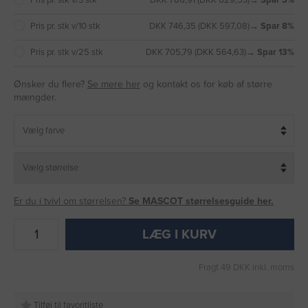
Pris pr. stk v/3 stk
DKK 786,91 (DKK 629,53)
→ Spar 3%
Pris pr. stk v/10 stk
DKK 746,35 (DKK 597,08)
→ Spar 8%
Pris pr. stk v/25 stk
DKK 705,79 (DKK 564,63)
→ Spar 13%
Ønsker du flere?
Se mere her
og kontakt os for køb af større
mængder.
Er du i tvivl om størrelsen?
Se MASCOT størrelsesguide her.
LÆG I KURV
Fragt 49 DKK inkl. moms
Tilføj til favoritliste