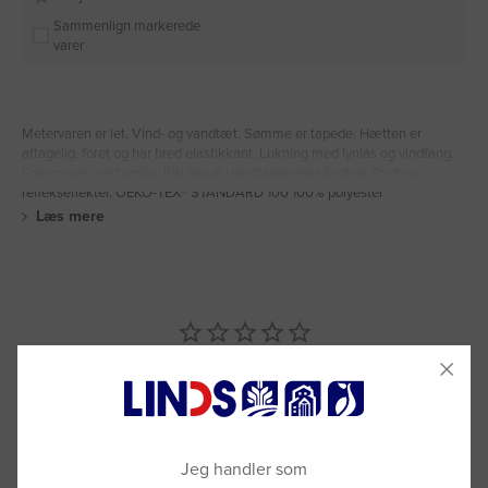
Sammenlign markerede
varer
Metervaren er let. Vind- og vandtæt. Sømme er tapede. Hætten er
aftagelig, foret og har bred elastikkant. Lukning med lynlås og vindfang.
Forlommer med lynlås. Rib (skjult i vindfang) ved håndled. Print og
reflekseffekter. OEKO-TEX® STANDARD 100 100% polyester
Læs mere
Anmeldelser
Spørgsmål & Svar
Jeg handler som