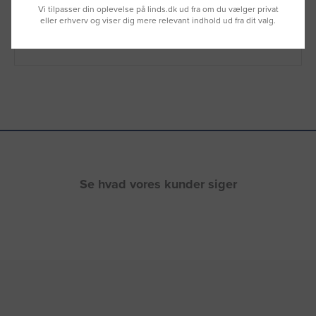
Vi tilpasser din oplevelse på linds.dk ud fra om du vælger privat
Du kan også kontakte din lokale sælger
eller erhverv og viser dig mere relevant indhold ud fra dit valg.
–
se oversigten her
Se hvad vores kunder siger