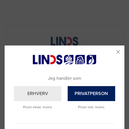
Jeg handler som
ERHVERV
PRIVATPERSON
Priser ekskl. moms
Priser inkl. moms
Brug for hjælp?
Ring til os på
9992 0233
Vi sidder klar til at hjælpe dig.