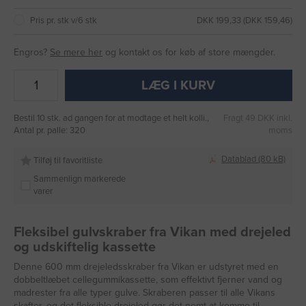
Pris pr. stk v/6 stk
DKK 199,33 (DKK 159,46)
Engros?
Se mere her
og kontakt os for køb af store mængder.
LÆG I KURV
Bestil 10 stk. ad gangen for at modtage et helt kolli.,
Fragt 49 DKK inkl.
Antal pr. palle: 320
moms
Datablad (80 kB)
Tilføj til favoritliste
Sammenlign markerede
varer
Fleksibel gulvskraber fra Vikan med drejeled
og udskiftelig kassette
Denne 600 mm drejeledsskraber fra Vikan er udstyret med en
dobbeltlæbet cellegummikassette, som effektivt fjerner vand og
madrester fra alle typer gulve. Skraberen passer til alle Vikans
skafter, og det fleksible drejeled gør det nemt at komme til