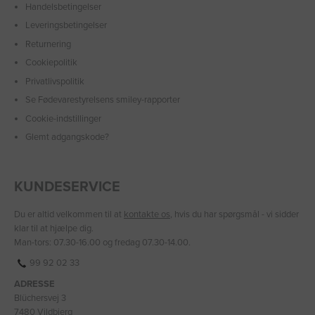
Handelsbetingelser
Leveringsbetingelser
Returnering
Cookiepolitik
Privatlivspolitik
Se Fødevarestyrelsens smiley-rapporter
Cookie-indstillinger
Glemt adgangskode?
KUNDESERVICE
Du er altid velkommen til at
kontakte os
, hvis du har spørgsmål - vi sidder
klar til at hjælpe dig.
Man-tors: 07.30-16.00 og fredag 07.30-14.00.
99 92 02 33
ADRESSE
Blüchersvej 3
7480 Vildbjerg