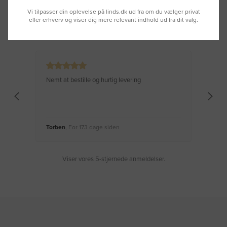
Vi tilpasser din oplevelse på linds.dk ud fra om du vælger privat
eller erhverv og viser dig mere relevant indhold ud fra dit valg.
Se hvad vores kunder siger
Nemt at bestille og hurtig levering
Virke
Torben
, For 173 dage siden
Moge
Viser vores 5-stjernede anmeldelser.