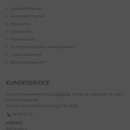
Handelsbetingelser
Leveringsbetingelser
Returnering
Cookiepolitik
Privatlivspolitik
Se Fødevarestyrelsens smiley-rapporter
Cookie-indstillinger
Glemt adgangskode?
KUNDESERVICE
Du er altid velkommen til at
kontakte os
, hvis du har spørgsmål - vi sidder
klar til at hjælpe dig.
Man-tors: 07.30-16.00 og fredag 07.30-14.00.
99 92 02 33
ADRESSE
Blüchersvej 3