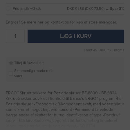
Pris pr. stk v/3 stk
DKK 91,88 (DKK 73,50) →
Spar 3%
Engros?
Se mere her
og kontakt os for køb af store mængder.
LÆG I KURV
Fragt 49 DKK inkl. moms
Tilføj til favoritliste
Sammenlign markerede
varer
ERGO™ Skruetrækkere for Pozidriv skruer BE-8800 - BE-8824
•Skruetrækker udviklet i henhold til Bahco's ERGO™ program •For
Pozidriv skruer •Ergonomisk 3-komponent skaft, med yderstruktur
som sikrer et meget højt vridmoment •Permanent farvekode i
begge ender af skaftet for hurtig identifikation af type •Pozidriv®
kærv = Blå farvekode •Højtlegeret stål, forkromet og finpoleret
klinge, total hærdet, spids sort oxideret •ISO 8764