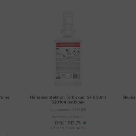
rfume
Hånddesinfektion Tork skum S4 950ml
Skumsæ
520104 6stk/pak
Varenummer: 3083198
Normalpris DKK 1.625,94
DKK 1.613,75
(DKK 1.291,00 ekskl. moms)