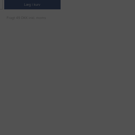
Læg i kurv
Fragt 49 DKK inkl. moms