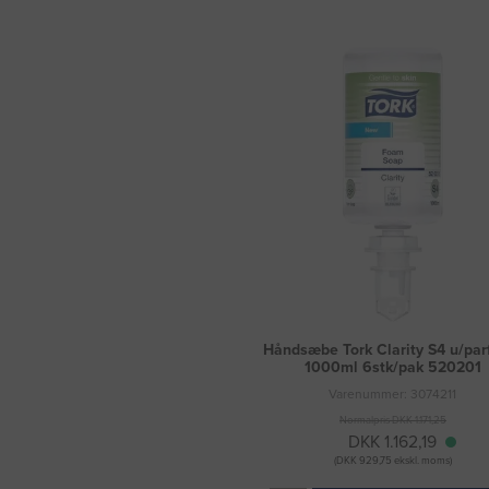
Håndsæbe Tork Clarity S4 u/pa
1000ml 6stk/pak 520201
Varenummer: 3074211
Normalpris DKK 1.171,25
DKK 1.162,19
(DKK 929,75 ekskl. moms)