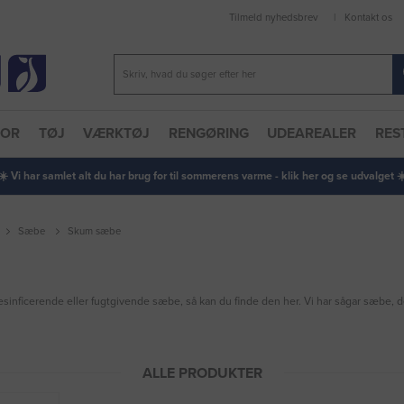
Tilmeld nyhedsbrev
Kontakt os
TOR
TØJ
VÆRKTØJ
RENGØRING
UDEAREALER
RES
 ☀️ Vi har samlet alt du har brug for til sommerens varme - klik her og se udvalget ☀️
Sæbe
Skum sæbe
sinficerende eller fugtgivende sæbe, så kan du finde den her. Vi har sågar sæbe, d
ALLE PRODUKTER