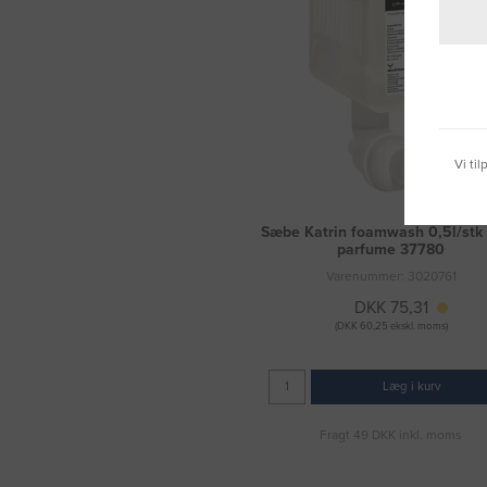
Vi ti
Sæbe Katrin foamwash 0,5l/stk
parfume 37780
Varenummer: 3020761
DKK 75,31
(DKK 60,25 ekskl. moms)
Læg i kurv
Fragt 49 DKK inkl. moms