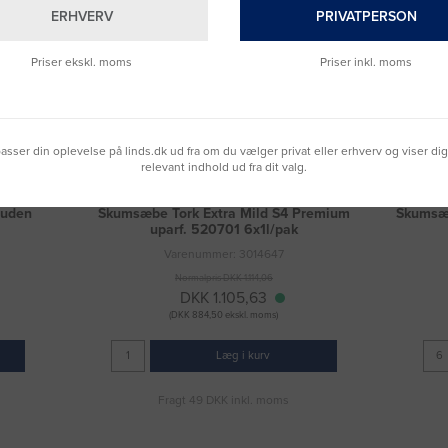
ERHVERV
PRIVATPERSON
Priser ekskl. moms
Priser inkl. moms
lpasser din oplevelse på linds.dk ud fra om du vælger privat eller erhverv og viser di
relevant indhold ud fra dit valg.
 uden
Skumsæbe Tork Extra Mild S4 Premium
Skumsæb
uparf. 520701 6x1l/pak
Varenummer: 3014647
Normalpris DKK 1.114,06
DKK 1.105,63
(DKK 884,50 ekskl. moms)
Læg i kurv
Fragt 49 DKK inkl. moms