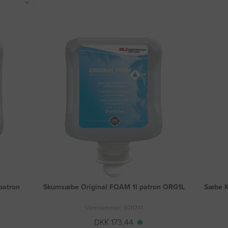
patron
Skumsæbe Original FOAM 1l patron ORG1L
Sæbe K
Varenummer: 3011741
DKK 173,44