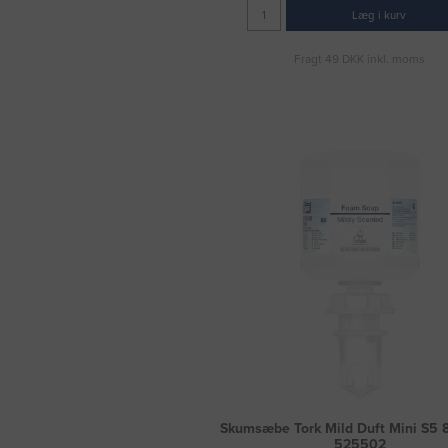
Læg i kurv
Fragt 49 DKK inkl. moms
Skumsæbe Tork Mild Duft Mini S5 
525502