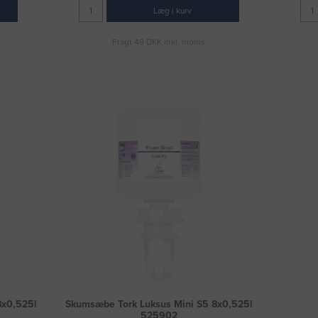
Læg i kurv
Fragt 49 DKK inkl. moms
8x0,525l
Skumsæbe Tork Luksus Mini S5 8x0,525l
525902