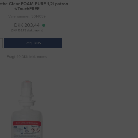
be Clear FOAM PURE 1,2l patron
t/TouchFREE
Varenummer: 3014059
DKK 203,44
(DKK 162,75 ekskl. moms)
Læg i kurv
Fragt 49 DKK inkl. moms