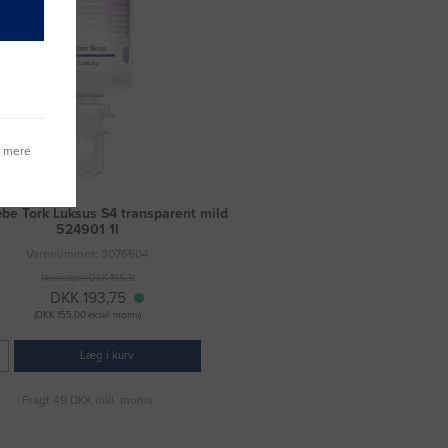
g mere
e Tork Luksus S4 transparent mild
524901 1l
Varenummer: 3076504
Normalpris DKK 195,31
DKK 193,75
(DKK 155,00 ekskl. moms)
Læg i kurv
Fragt 49 DKK inkl. moms