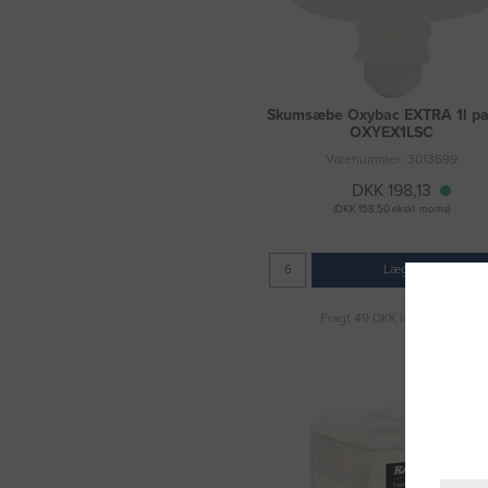
Skumsæbe Oxybac EXTRA 1l pa
OXYEX1LSC
Varenummer: 3013699
DKK 198,13
(DKK 158,50 ekskl. moms)
Læg i kurv
Fragt 49 DKK inkl. moms