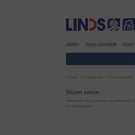
Nulstil adgangskode
AGRO
DAGLIGVARER
KON
·
Forside
Dagligvarer
Personlig pleje
Skum sæbe
Hvad enten du skal bruge en parfumefri, de
sundhedsplejen.