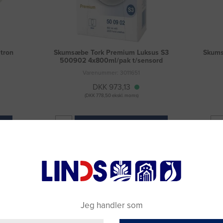
tron
Skumsæbe Tork Premium Luksus S3
Skums
500902 4x800ml/pak t/sensord
Varenummer: 3011651
DKK 973,13
(DKK 778,50 ekskl. moms)
Læg i kurv
Fragt 49 DKK inkl. moms
Jeg handler som