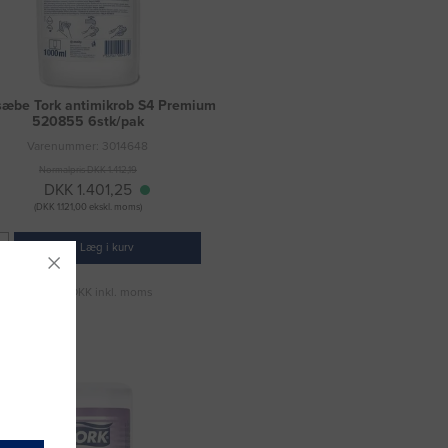
æbe Tork antimikrob S4 Premium
520855 6stk/pak
Varenummer: 3014648
Normalpris DKK 1.412,19
DKK 1.401,25
(DKK 1.121,00 ekskl. moms)
Læg i kurv
Fragt 49 DKK inkl. moms