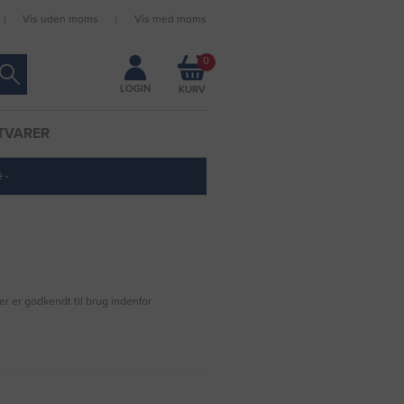
Vis uden moms
Vis med moms
Forbliv logget ind
0
LOGIN
TVARER
 ·
er er godkendt til brug indenfor