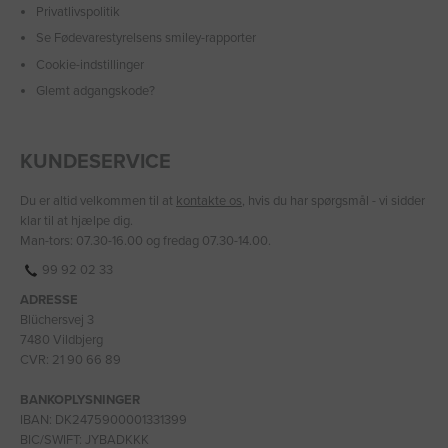
Privatlivspolitik
Se Fødevarestyrelsens smiley-rapporter
Cookie-indstillinger
Glemt adgangskode?
KUNDESERVICE
Du er altid velkommen til at
kontakte os
, hvis du har spørgsmål - vi sidder
klar til at hjælpe dig.
Man-tors: 07.30-16.00 og fredag 07.30-14.00.
99 92 02 33
ADRESSE
Blüchersvej 3
7480 Vildbjerg
CVR: 21 90 66 89
BANKOPLYSNINGER
IBAN: DK2475900001331399
BIC/SWIFT: JYBADKKK