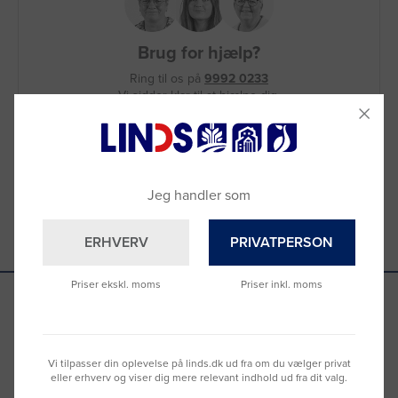
Brug for hjælp?
Ring til os på
9992 0233
Vi sidder klar til at hjælpe dig.
Du kan også kontakte din lokale sælger
–
se oversigten her
Jeg handler som
ERHVERV
PRIVATPERSON
Priser ekskl. moms
Priser inkl. moms
Se hvad vores kunder siger
Vi tilpasser din oplevelse på linds.dk ud fra om du vælger privat
eller erhverv og viser dig mere relevant indhold ud fra dit valg.