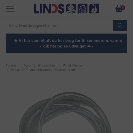
0
· ☀️ Vi har samlet alt du har brug for til sommerens varme
- klik her og se udvalget ☀️ ·
Forside
Agro
Griseartikler
Øvrigt tilbehør
Slange P200 t/medicinblander Dosatron pr mtr