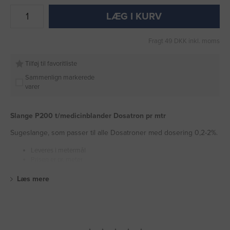
LÆG I KURV
Fragt 49 DKK inkl. moms
Tilføj til favoritliste
Sammenlign markerede
varer
Slange P200 t/medicinblander Dosatron pr mtr
Sugeslange, som passer til alle Dosatroner med dosering 0,2-2%.
Leveres i metermål
Prisen er pr. meter
Læs mere