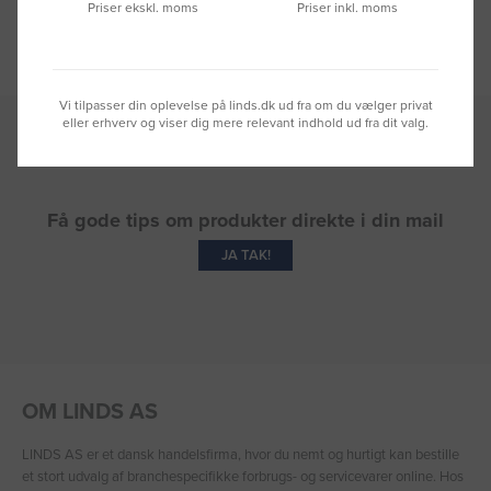
Priser ekskl. moms
Priser inkl. moms
Viser vores 5-stjernede anmeldelser.
Vi tilpasser din oplevelse på linds.dk ud fra om du vælger privat
eller erhverv og viser dig mere relevant indhold ud fra dit valg.
Få gode tips om produkter direkte i din mail
JA TAK!
OM LINDS AS
LINDS AS er et dansk handelsfirma, hvor du nemt og hurtigt kan bestille
et stort udvalg af branchespecifikke forbrugs- og servicevarer online. Hos