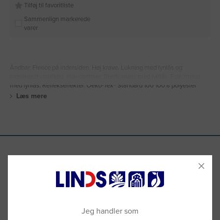
Tilføj til favoritliste
Sammenlign markerede
varer
Åndbar. Fleece på indersiden. Høj krave. Lukning med lynlås og
indvendigt vindfang. Inderlommer. Brystlomme med lynlås. Forlommer
med lynlås. Reflekseffekter. Oeko-Tex® Standard 100 100% polyester
Læs mere
Se hvad vores kunder siger
Jeg handler som