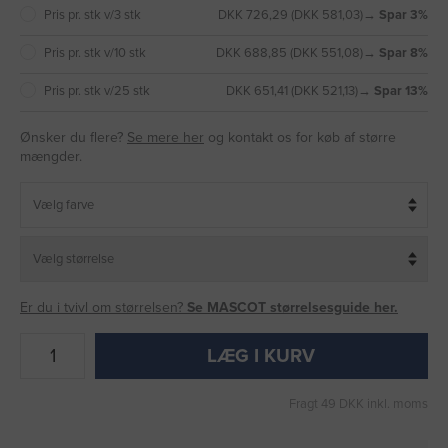
Pris pr. stk v/3 stk
DKK 726,29 (DKK 581,03)
→ Spar 3%
Pris pr. stk v/10 stk
DKK 688,85 (DKK 551,08)
→ Spar 8%
Pris pr. stk v/25 stk
DKK 651,41 (DKK 521,13)
→ Spar 13%
Ønsker du flere?
Se mere her
og kontakt os for køb af større
mængder.
Er du i tvivl om størrelsen?
Se MASCOT størrelsesguide her.
LÆG I KURV
Fragt 49 DKK inkl. moms