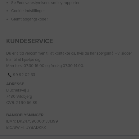
Se Fødevarestyrelsens smiley-rapporter
Cookie-indstillinger
Glemt adgangskode?
KUNDESERVICE
Du er altid velkommen til at
kontakte os
, hvis du har spørgsmål - vi sidder
klar til at hjælpe dig.
Man-tors: 07.30-16.00 og fredag 07.30-14.00.
99 92 02 33
ADRESSE
Blüchersvej 3
7480 Vildbjerg
CVR: 21 90 66 89
BANKOPLYSNINGER
IBAN: DK2475900001331399
BIC/SWIFT: JYBADKKK