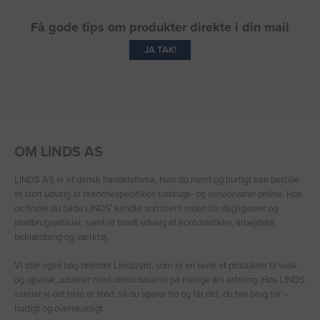
Få gode tips om produkter direkte i din mail
JA TAK!
OM LINDS AS
LINDS AS er et dansk handelsfirma, hvor du nemt og hurtigt kan bestille
et stort udvalg af branchespecifikke forbrugs- og servicevarer online. Hos
os finder du både LINDS′ kendte sortiment inden for dagligvarer og
landbrugsartikler, samt et bredt udvalg af kontorartikler, arbejdstøj,
beklædning og værktøj.
Vi står også bag brandet Lincozym, som er en serie af produkter til vask
og opvask, udviklet med omhu baseret på mange års erfaring. Hos LINDS
samler vi det hele ét sted, så du sparer tid og får det, du har brug for –
hurtigt og overskueligt.