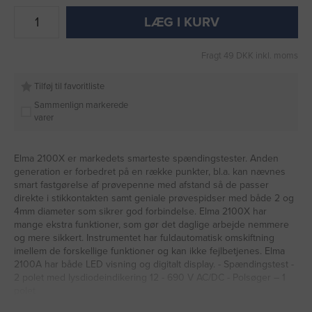
LÆG I KURV
Fragt 49 DKK inkl. moms
Tilføj til favoritliste
Sammenlign markerede
varer
Elma 2100X er markedets smarteste spændingstester. Anden
generation er forbedret på en række punkter, bl.a. kan nævnes
smart fastgørelse af prøvepenne med afstand så de passer
direkte i stikkontakten samt geniale prøvespidser med både 2 og
4mm diameter som sikrer god forbindelse. Elma 2100X har
mange ekstra funktioner, som gør det daglige arbejde nemmere
og mere sikkert. Instrumentet har fuldautomatisk omskiftning
imellem de forskellige funktioner og kan ikke fejlbetjenes. Elma
2100A har både LED visning og digitalt display. - Spændingstest -
2 polet med lysdiodeindikering 12 - 690 V AC/DC - Polsøger – 1
polet