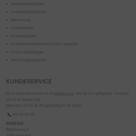
Handelsbetingelser
Leveringsbetingelser
Returnering
Cookiepolitik
Privatlivspolitik
Se Fødevarestyrelsens smiley-rapporter
Cookie-indstillinger
Glemt adgangskode?
KUNDESERVICE
Du er altid velkommen til at
kontakte os
, hvis du har spørgsmål - vi sidder
klar til at hjælpe dig.
Man-tors: 07.30-16.00 og fredag 07.30-14.00.
99 92 02 33
ADRESSE
Blüchersvej 3
7480 Vildbjerg