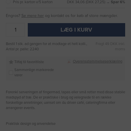
Pris pr. karton v/5 karton
DKK 34,06 (DKK 27,25) →
Spar 6%
Engros?
Se mere her
og kontakt os for køb af store mængder.
LÆG I KURV
Bestil 1 stk. ad gangen for at modtage et helt kolli.,
Fragt 49 DKK inkl.
Antal pr. palle: 2240
moms
Overensstemmelseserklæring
Tilføj til favoritliste
Sammenlign markerede
varer
Forenkl serveringen af fingermad, tapas eller små retter med disse stabile
madspyd af træ. De er praktiske i brug og velegnede til en række
forskellige anretninger, uanset om du driver café, cateringfirma eller
arrangerer events.
Praktisk design og anvendelse