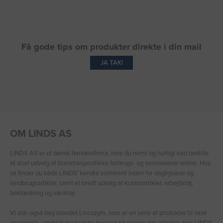
Få gode tips om produkter direkte i din mail
JA TAK!
OM LINDS AS
LINDS AS er et dansk handelsfirma, hvor du nemt og hurtigt kan bestille
et stort udvalg af branchespecifikke forbrugs- og servicevarer online. Hos
os finder du både LINDS′ kendte sortiment inden for dagligvarer og
landbrugsartikler, samt et bredt udvalg af kontorartikler, arbejdstøj,
beklædning og værktøj.
Vi står også bag brandet Lincozym, som er en serie af produkter til vask
og opvask, udviklet med omhu baseret på mange års erfaring. Hos LINDS