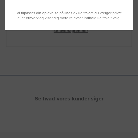
Ring til os på
9992 0233
Vi tilpasser din oplevelse på linds.dk ud fra om du vælger privat
Vi sidder klar til at hjælpe dig.
eller erhverv og viser dig mere relevant indhold ud fra dit valg.
Du kan også kontakte din lokale sælger
–
se oversigten her
Se hvad vores kunder siger