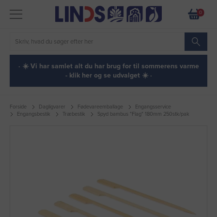
0
· ☀️ Vi har samlet alt du har brug for til sommerens varme
- klik her og se udvalget ☀️ ·
Forside
Dagligvarer
Fødevareemballage
Engangsservice
Engangsbestik
Træbestik
Spyd bambus "Flag" 180mm 250stk/pak