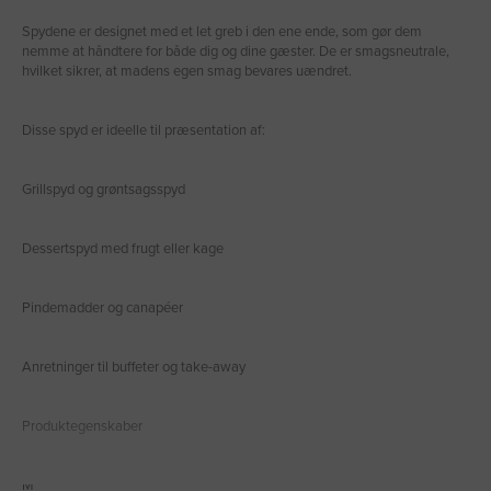
Spydene er designet med et let greb i den ene ende, som gør dem
nemme at håndtere for både dig og dine gæster. De er smagsneutrale,
hvilket sikrer, at madens egen smag bevares uændret.
Disse spyd er ideelle til præsentation af:
Grillspyd og grøntsagsspyd
Dessertspyd med frugt eller kage
Pindemadder og canapéer
Anretninger til buffeter og take-away
Produktegenskaber
M