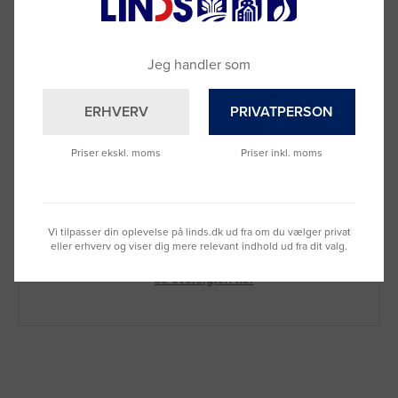
Jeg handler som
ERHVERV
PRIVATPERSON
Priser ekskl. moms
Priser inkl. moms
Brug for hjælp?
Ring til os på
9992 0233
Vi sidder klar til at hjælpe dig.
Vi tilpasser din oplevelse på linds.dk ud fra om du vælger privat
eller erhverv og viser dig mere relevant indhold ud fra dit valg.
Du kan også kontakte din lokale sælger
–
se oversigten her