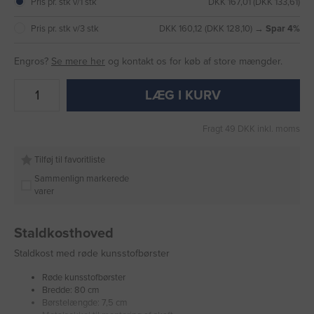
Pris pr. stk v/1 stk
DKK 167,01 (DKK 133,61)
Pris pr. stk v/3 stk
DKK 160,12 (DKK 128,10) →
Spar 4%
Engros?
Se mere her
og kontakt os for køb af store mængder.
LÆG I KURV
Fragt 49 DKK inkl. moms
Tilføj til favoritliste
Sammenlign markerede
varer
Staldkosthoved
Staldkost med røde kunsstofbørster
Røde kunsstofbørster
Bredde: 80 cm
Børstelængde: 7,5 cm