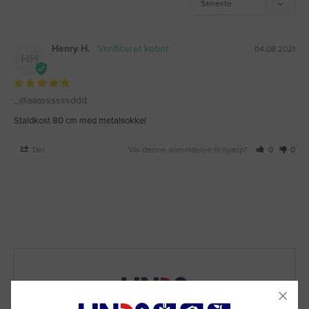
Henry H.
04.08.2021
HH
_@aaassssssddd
Staldkost 80 cm med metalsokkel
Del
Var denne anmeldelse til hjælp?
0
0