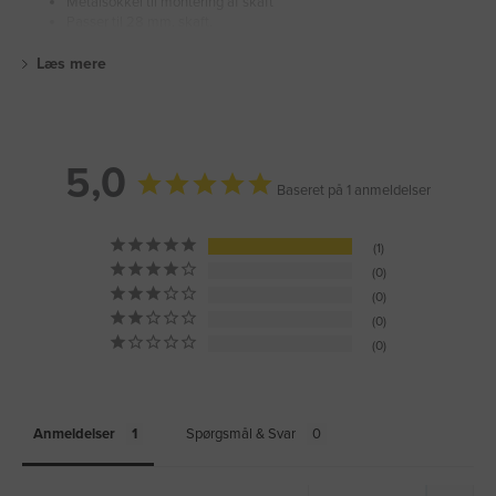
Metalsokkel til montering af skaft
Passer til 28 mm. skaft.
Læs mere
5,0
Baseret på 1 anmeldelser
1
0
0
0
0
Anmeldelser
Spørgsmål & Svar