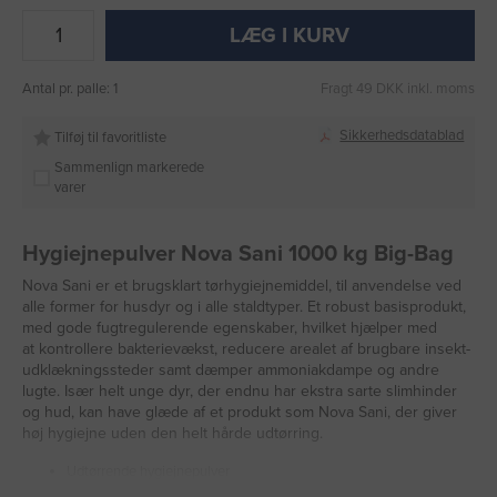
LÆG I KURV
Antal pr. palle: 1
Fragt 49 DKK inkl. moms
Sikkerhedsdatablad
Tilføj til favoritliste
Sammenlign markerede
varer
Hygiejnepulver Nova Sani 1000 kg Big-Bag
Nova Sani er et brugsklart tørhygiejnemiddel, til anvendelse ved
alle former for husdyr og i alle staldtyper. Et robust basisprodukt,
med gode fugtregulerende egenskaber, hvilket hjælper med
at kontrollere bakterievækst, reducere arealet af brugbare insekt-
udklækningssteder samt dæmper ammoniakdampe og andre
lugte. Især helt unge dyr, der endnu har ekstra sarte slimhinder
og hud, kan have glæde af et produkt som Nova Sani, der giver
høj hygiejne uden den helt hårde udtørring.
Udtørrende hygiejnepulver