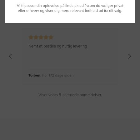
Vi tilpasser din oplevelse på linds.dk ud fra om du vælger privat
eller erhverv og viser dig mere relevant indhold ud fra dit valg.
Se hvad vores kunder siger
Nemt at bestille og hurtig levering
Virke
Torben
, For 172 dage siden
Moge
Viser vores 5-stjernede anmeldelser.