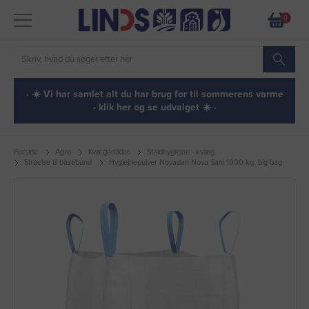
0
· ☀️ Vi har samlet alt du har brug for til sommerens varme
- klik her og se udvalget ☀️ ·
Forside
Agro
Kvægartikler
Staldhygiejne - kvæg
Strøelse til båsebund
Hygiejnepulver Novadan Nova Sani 1000 kg, big bag