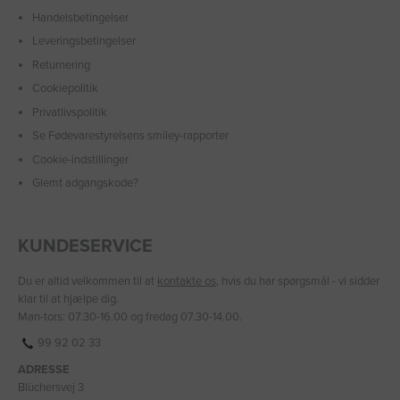
Handelsbetingelser
Leveringsbetingelser
Returnering
Cookiepolitik
Privatlivspolitik
Se Fødevarestyrelsens smiley-rapporter
Cookie-indstillinger
Glemt adgangskode?
KUNDESERVICE
Du er altid velkommen til at
kontakte os
, hvis du har spørgsmål - vi sidder
klar til at hjælpe dig.
Man-tors: 07.30-16.00 og fredag 07.30-14.00.
99 92 02 33
ADRESSE
Blüchersvej 3