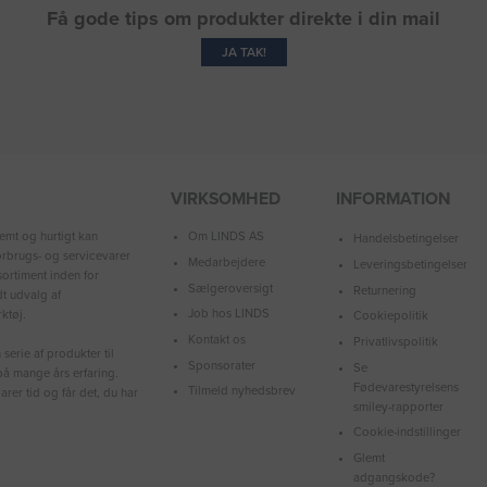
Få gode tips om produkter direkte i din mail
JA TAK!
VIRKSOMHED
INFORMATION
Om LINDS AS
emt og hurtigt kan
Handelsbetingelser
forbrugs- og servicevarer
Medarbejdere
Leveringsbetingelser
ortiment inden for
Sælgeroversigt
Returnering
dt udvalg af
Job hos LINDS
ktøj.
Cookiepolitik
Kontakt os
Privatlivspolitik
serie af produkter til
Sponsorater
Se
å mange års erfaring.
Fødevarestyrelsens
Tilmeld nyhedsbrev
arer tid og får det, du har
smiley-rapporter
Cookie-indstillinger
Glemt
adgangskode?