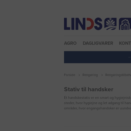
Nulstil adgangskode
AGRO
DAGLIGVARER
KON
·
Forside
Rengøring
Rengøringstilbeh
Stativ til handsker
Et handskestativ er en smart og hygiejnisk
steder, hvor hygiejne og let adgang til ha
områder, hvor engangshandsker er uundværl