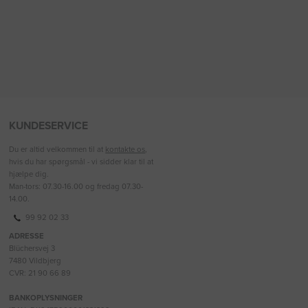
KUNDESERVICE
Du er altid velkommen til at
kontakte os
,
hvis du har spørgsmål - vi sidder klar til at
hjælpe dig.
Man-tors: 07.30-16.00 og fredag 07.30-
14.00.
99 92 02 33
ADRESSE
Blüchersvej 3
7480 Vildbjerg
CVR: 21 90 66 89
BANKOPLYSNINGER