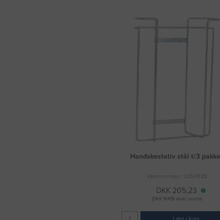
Handskestativ stål t/3 pakke
Varenummer: 3054938
DKK 205,23
(DKK 164,18 ekskl. moms)
Læg i kurv