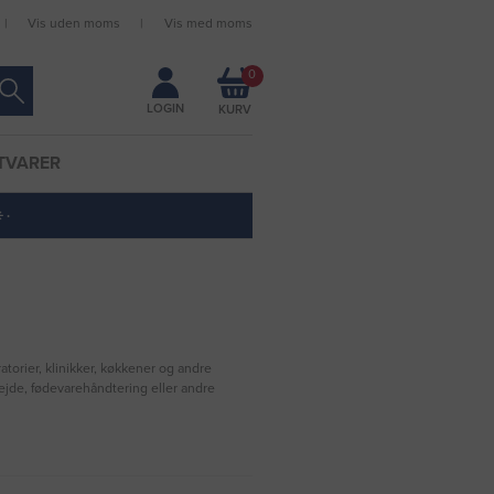
Vis uden moms
Vis med moms
Forbliv logget ind
0
LOGIN
TVARER
 ·
torier, klinikker, køkkener og andre
ejde, fødevarehåndtering eller andre