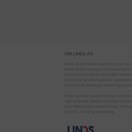
OM LINDS AS
LINDS AS er et dansk handelsfirma, hvor du n
bestille et stort udvalg af branchespecifikke 
online. Hos os finder du både LINDS′ kendte s
dagligvarer og landbrugsartikler, samt et bre
kontorartikler, arbejdstøj, beklædning og vær
Vi står også bag brandet Lincozym, som er en 
vask og opvask, udviklet med omhu baseret p
Hos LINDS samler vi det hele ét sted, så du sp
brug for – hurtigt og overskueligt.