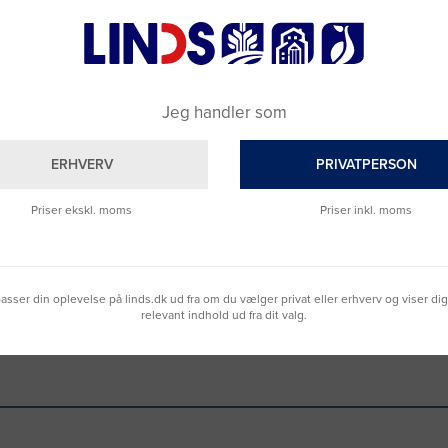
Jeg handler som
ERHVERV
PRIVATPERSON
Brug for hjælp?
Ring til os på
9992 0233
Priser ekskl. moms
Priser inkl. moms
Vi sidder klar til at hjælpe dig.
Du kan også kontakte din lokale sælger
–
se oversigten her
lpasser din oplevelse på linds.dk ud fra om du vælger privat eller erhverv og viser di
relevant indhold ud fra dit valg.