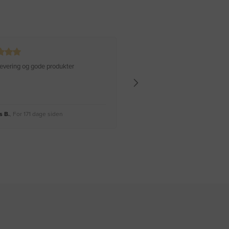
 levering og gode produkter
Hurtig levering Varen er perfekt
 B.
, For 171 dage siden
Rikke A.
, For 174 dage siden