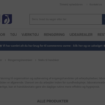
Tilmeld nyhedsbrev
Kontakt os
TOR
TØJ
VÆRKTØJ
RENGØRING
UDEAREALER
RES
 ☀️ Vi har samlet alt du har brug for til sommerens varme - klik her og se udvalget ☀️
ør
Rengøringshandsker
Stativ til handsker
 løsning til organisation og opbevaring af engangshandsker på arbejdspladser, labora
ndsker er afgørende. Uanset om du arbejder inden for sundhedspleje, laboratoriearb
ige, kan et handskestativ gøre din daglige rutine mere effektiv og hygiejnisk.
ALLE PRODUKTER