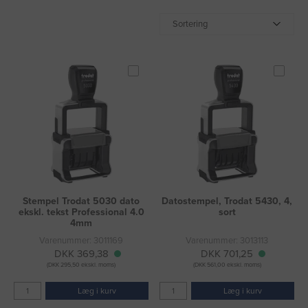
Sortering
Stempel Trodat 5030 dato
Datostempel, Trodat 5430, 4,
ekskl. tekst Professional 4.0
sort
4mm
Varenummer: 3011169
Varenummer: 3013113
DKK 369,38
DKK 701,25
(DKK 295,50 ekskl. moms)
(DKK 561,00 ekskl. moms)
Læg i kurv
Læg i kurv