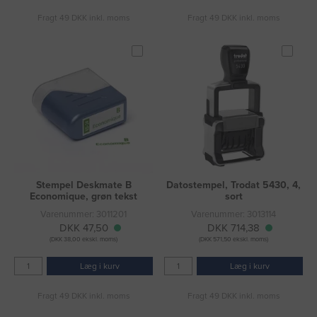
Fragt 49 DKK inkl. moms
Fragt 49 DKK inkl. moms
Stempel Deskmate B
Datostempel, Trodat 5430, 4,
Economique, grøn tekst
sort
Varenummer: 3011201
Varenummer: 3013114
DKK 47,50
DKK 714,38
(DKK 38,00 ekskl. moms)
(DKK 571,50 ekskl. moms)
Læg i kurv
Læg i kurv
Fragt 49 DKK inkl. moms
Fragt 49 DKK inkl. moms