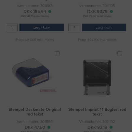
Varenummer: 3011188
Varenummer: 3011195
DKK 185,94
DKK 93,75
(DKK 148,75 ekskl. moms)
(DKK 75,00 ekskl. moms)
Læg i kurv
Læg i kurv
Fragt 49 DKK inkl. moms
Fragt 49 DKK inkl. moms
Stempel Deskmate Original
Stempel Imprint 11 Bogført rød
rød tekst
tekst
Varenummer: 3011199
Varenummer: 3011192
DKK 47,50
DKK 92,19