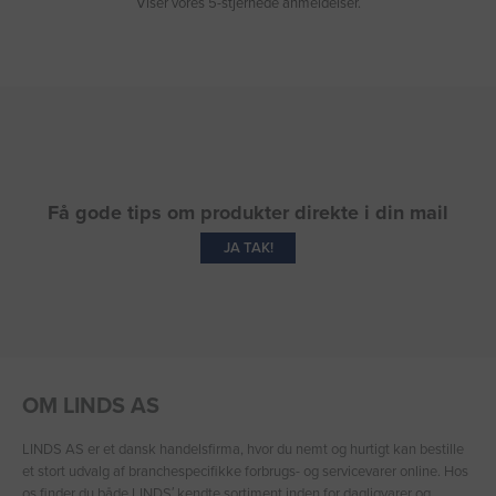
Viser vores 5-stjernede anmeldelser.
Få gode tips om produkter direkte i din mail
JA TAK!
OM LINDS AS
LINDS AS er et dansk handelsfirma, hvor du nemt og hurtigt kan bestille
et stort udvalg af branchespecifikke forbrugs- og servicevarer online. Hos
os finder du både LINDS′ kendte sortiment inden for dagligvarer og