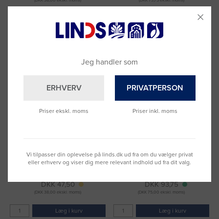
(DKK 38,00 ekskl. moms)
(DKK 73,75 ekskl. moms)
Læg i kurv
Læg i kurv
Fragt 49 DKK inkl. moms
Fragt 49 DKK inkl. moms
Jeg handler som
ERHVERV
PRIVATPERSON
Priser ekskl. moms
Priser inkl. moms
Stempel Deskmate Udkast rød
Stempel Imprint 11 Kopi rød
Vi tilpasser din oplevelse på linds.dk ud fra om du vælger privat
tekst
tekst
eller erhverv og viser dig mere relevant indhold ud fra dit valg.
Varenummer: 3011200
Varenummer: 3011197
DKK 47,50
DKK 93,75
(DKK 38,00 ekskl. moms)
(DKK 75,00 ekskl. moms)
Læg i kurv
Læg i kurv