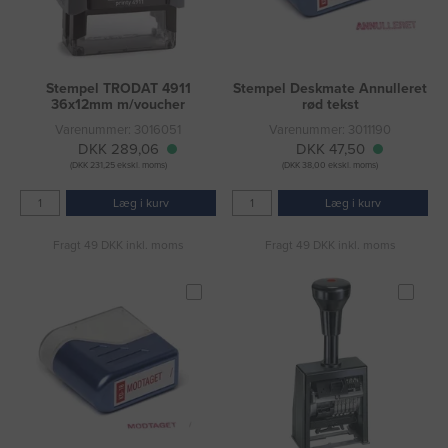
Stempel TRODAT 4911
Stempel Deskmate Annulleret
36x12mm m/voucher
rød tekst
Varenummer: 3016051
Varenummer: 3011190
DKK 289,06
DKK 47,50
(DKK 231,25 ekskl. moms)
(DKK 38,00 ekskl. moms)
Læg i kurv
Læg i kurv
Fragt 49 DKK inkl. moms
Fragt 49 DKK inkl. moms