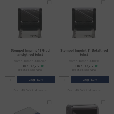
Stempel Imprint 11 Glad
Stempel Imprint 11 Betalt rød
ansigt rød tekst
tekst
Varenummer: 3011202
Varenummer: 3011191
DKK 93,75
DKK 93,75
(DKK 75,00 ekskl. moms)
(DKK 75,00 ekskl. moms)
Læg i kurv
Læg i kurv
Fragt 49 DKK inkl. moms
Fragt 49 DKK inkl. moms