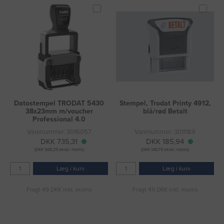
Datostempel TRODAT 5430
Stempel, Trodat Printy 4912,
38x23mm m/voucher
blå/rød Betalt
Professional 4.0
Varenummer: 3016057
Varenummer: 3011189
DKK 735,31
DKK 185,94
(DKK 588,25 ekskl. moms)
(DKK 148,75 ekskl. moms)
Læg i kurv
Læg i kurv
Fragt 49 DKK inkl. moms
Fragt 49 DKK inkl. moms