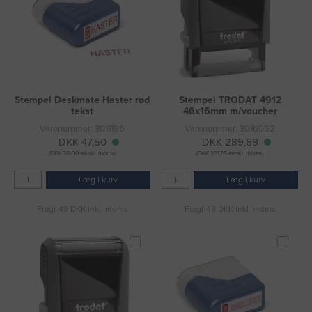
Stempel Deskmate Haster rød
Stempel TRODAT 4912
tekst
46x16mm m/voucher
Varenummer: 3011196
Varenummer: 3016052
DKK 47,50
DKK 289,69
(DKK 38,00 ekskl. moms)
(DKK 231,75 ekskl. moms)
Læg i kurv
Læg i kurv
Fragt 49 DKK inkl. moms
Fragt 49 DKK inkl. moms