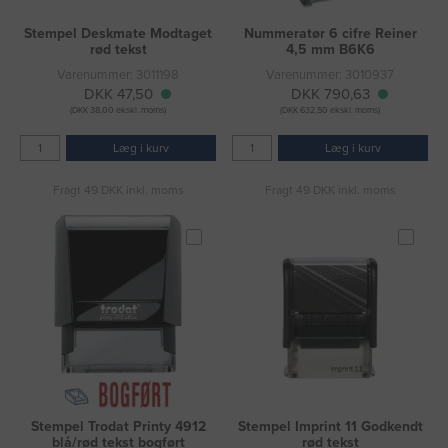
Stempel Deskmate Modtaget
Nummeratør 6 cifre Reiner
rød tekst
4,5 mm B6K6
Varenummer: 3011198
Varenummer: 3010937
DKK 47,50
DKK 790,63
(DKK 38,00 ekskl. moms)
(DKK 632,50 ekskl. moms)
Læg i kurv
Læg i kurv
Fragt 49 DKK inkl. moms
Fragt 49 DKK inkl. moms
Stempel Trodat Printy 4912
Stempel Imprint 11 Godkendt
blå/rød tekst bogført
rød tekst