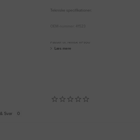
Tekniske specifikationer:
OEM-nummer: 41523
Passer til: Nilfisk VP930
Læs mere
& Svar