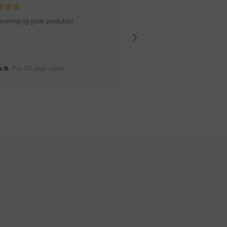
 levering og gode produkter
Hurtig levering Varen er perfekt
 B.
, For 172 dage siden
Rikke A.
, For 175 dage siden