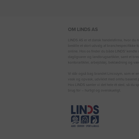
OM LINDS AS
LINDS AS er et dansk handelsfirma, hvor du n
bestille et stort udvalg af branchespecifikke 
online. Hos os finder du både LINDS′ kendte s
dagligvarer og landbrugsartikler, samt et bre
kontorartikler, arbejdstøj, beklædning og vær
Vi står også bag brandet Lincozym, som er en 
vask og opvask, udviklet med omhu baseret p
Hos LINDS samler vi det hele ét sted, så du sp
brug for – hurtigt og overskueligt.