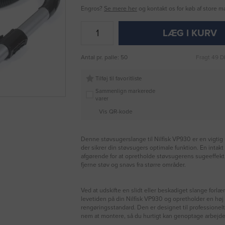
Engros?
Se mere her
og kontakt os for køb af store 
LÆG I KURV
Antal pr. palle: 50
Fragt 49 D
Tilføj til favoritliste
Sammenlign markerede
varer
Vis QR-kode
Denne støvsugerslange til Nilfisk VP930 er en vigtig
der sikrer din støvsugers optimale funktion. En intakt
afgørende for at opretholde støvsugerens sugeeffekt 
fjerne støv og snavs fra større områder.
Ved at udskifte en slidt eller beskadiget slange forl
levetiden på din Nilfisk VP930 og opretholder en høj
rengøringsstandard. Den er designet til professionelt
nem at montere, så du hurtigt kan genoptage arbejde