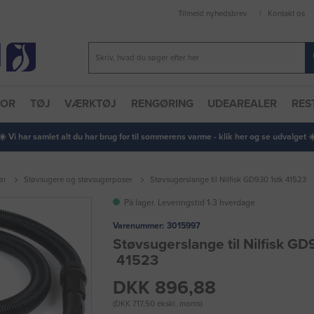
Tilmeld nyhedsbrev
Kontakt os
TOR
TØJ
VÆRKTØJ
RENGØRING
UDEAREALER
RES
 ☀️ Vi har samlet alt du har brug for til sommerens varme - klik her og se udvalget ☀️
ør
Støvsugere og støvsugerposer
Støvsugerslange til Nilfisk GD930 1stk 41523
På lager. Leveringstid 1-3 hverdage
Varenummer:
3015997
Støvsugerslange til Nilfisk GD
41523
DKK 896,88
(DKK 717,50 ekskl. moms)