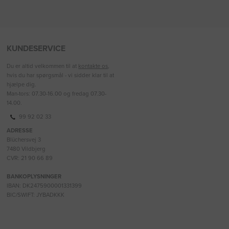
KUNDESERVICE
Du er altid velkommen til at
kontakte os
,
hvis du har spørgsmål - vi sidder klar til at
hjælpe dig.
Man-tors: 07.30-16.00 og fredag 07.30-
14.00.
99 92 02 33
ADRESSE
Blüchersvej 3
7480 Vildbjerg
CVR: 21 90 66 89
BANKOPLYSNINGER
IBAN: DK2475900001331399
BIC/SWIFT: JYBADKKK