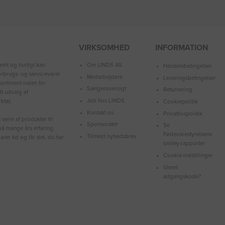
VIRKSOMHED
INFORMATION
Om LINDS AS
emt og hurtigt kan
Handelsbetingelser
forbrugs- og servicevarer
Medarbejdere
Leveringsbetingelser
ortiment inden for
Sælgeroversigt
Returnering
dt udvalg af
Job hos LINDS
ktøj.
Cookiepolitik
Kontakt os
Privatlivspolitik
serie af produkter til
Sponsorater
Se
å mange års erfaring.
Fødevarestyrelsens
Tilmeld nyhedsbrev
arer tid og får det, du har
smiley-rapporter
Cookie-indstillinger
Glemt
adgangskode?