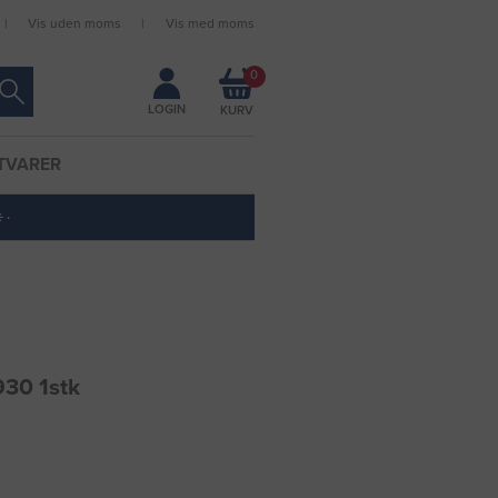
Vis uden moms
Vis med moms
Forbliv logget ind
0
LOGIN
TVARER
 ·
930 1stk