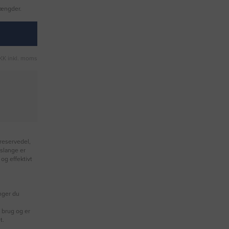
mængder.
KK inkl. moms
 reservedel,
 slange er
og effektivt
ænger du
 brug og er
t.