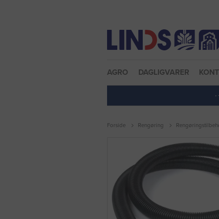
Nulstil adgangskode
AGRO
DAGLIGVARER
KON
·
Forside
Rengøring
Rengøringstilbeh