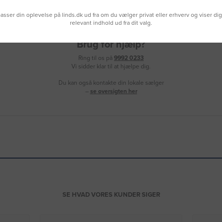
lpasser din oplevelse på linds.dk ud fra om du vælger privat eller erhverv og viser di
relevant indhold ud fra dit valg.
Brug for hjælp?
Ring til os på
9992 0233
Vi sidder klar til at hjælpe dig.
Du kan også kontakte din lokale sælger
–
se oversigten her
SE HVAD VORES KUNDER SIGER