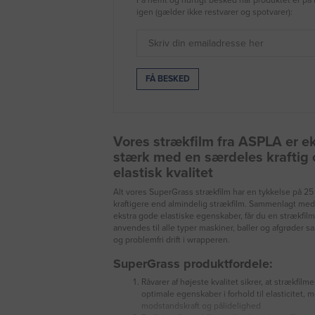
igen (gælder ikke restvarer og spotvarer):
Vores strækfilm fra ASPLA er e
stærk med en særdeles kraftig 
elastisk kvalitet
Alt vores SuperGrass strækfilm har en tykkelse på 25 
kraftigere end almindelig strækfilm. Sammenlagt me
ekstra gode elastiske egenskaber, får du en strækfilm
anvendes til alle typer maskiner, baller og afgrøder sa
og problemfri drift i wrapperen.
SuperGrass produktfordele:
Råvarer af højeste kvalitet sikrer, at strækfilm
optimale egenskaber i forhold til elasticitet, 
modstandskraft og pålidelighed