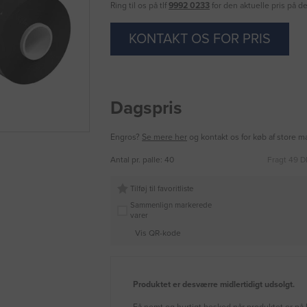
Ring til os på tlf
9992 0233
for den aktuelle pris på d
KONTAKT OS FOR PRIS
Dagspris
Engros?
Se mere her
og kontakt os for køb af store 
Antal pr. palle: 40
Fragt 49 D
Tilføj til favoritliste
Sammenlign markerede
varer
Vis QR-kode
Produktet er desværre midlertidigt udsolgt.
Få nemt og hurtigt besked når produktet er på 