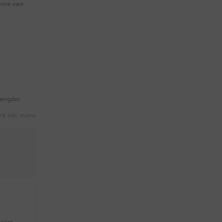
enne vare.
mængder.
KK inkl. moms
lager