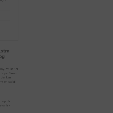
kstra
og
my, hvilket er
d SuperGrass
 der kan
mt en stabil
en opnår
mekanisk