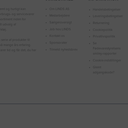
Om LINDS AS
emt og hurtigt kan
Handelsbetingelser
forbrugs- og servicevarer
Medarbejdere
Leveringsbetingelser
ortiment inden for
Sælgeroversigt
Returnering
dt udvalg af
Job hos LINDS
ktøj.
Cookiepolitik
Kontakt os
Privatlivspolitik
serie af produkter til
Sponsorater
Se
å mange års erfaring.
Fødevarestyrelsens
Tilmeld nyhedsbrev
arer tid og får det, du har
smiley-rapporter
Cookie-indstillinger
Glemt
adgangskode?