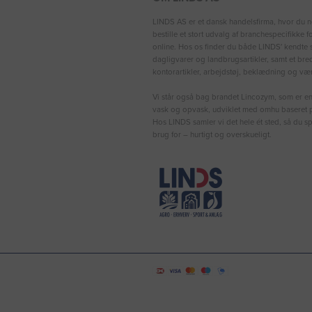
LINDS AS er et dansk handelsfirma, hvor du n
bestille et stort udvalg af branchespecifikke 
online. Hos os finder du både LINDS′ kendte s
dagligvarer og landbrugsartikler, samt et bre
kontorartikler, arbejdstøj, beklædning og vær
Vi står også bag brandet Lincozym, som er en 
vask og opvask, udviklet med omhu baseret p
Hos LINDS samler vi det hele ét sted, så du sp
brug for – hurtigt og overskueligt.