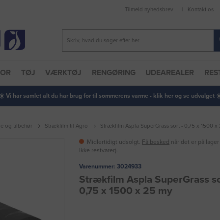
Tilmeld nyhedsbrev
Kontakt os
TOR
TØJ
VÆRKTØJ
RENGØRING
UDEAREALER
RES
 ☀️ Vi har samlet alt du har brug for til sommerens varme - klik her og se udvalget ☀️
ge og tilbehør
Strækfilm til Agro
Strækfilm Aspla SuperGrass sort - 0,75 x 1500 x
Midlertidigt udsolgt.
Få besked
når det er på lager
ikke restvarer).
Varenummer:
3024933
Strækfilm Aspla SuperGrass so
0,75 x 1500 x 25 my