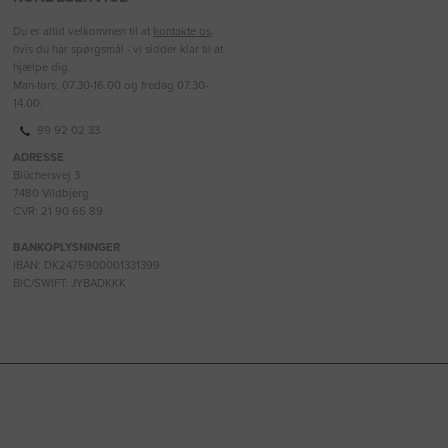
Du er altid velkommen til at
kontakte os
,
hvis du har spørgsmål - vi sidder klar til at
hjælpe dig.
Man-tors: 07.30-16.00 og fredag 07.30-
14.00.
99 92 02 33
ADRESSE
Blüchersvej 3
7480 Vildbjerg
CVR: 21 90 66 89
BANKOPLYSNINGER
IBAN: DK2475900001331399
BIC/SWIFT: JYBADKKK