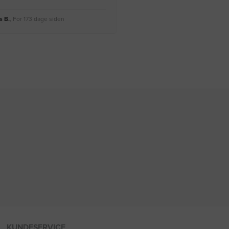
 B.
, For 173 dage siden
Rikke A.
, For 176 dage siden
KUNDESERVICE