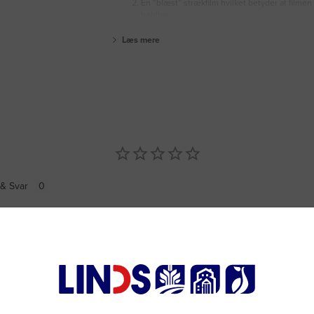
En ”blæst” strækfilm hvilket betyder at filmen 
holdbar,
Læs mere
& Svar