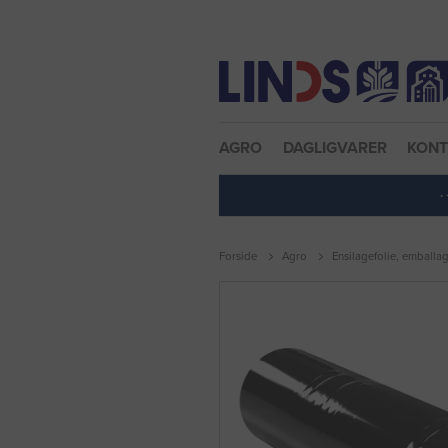
Nulstil adgangskode
AGRO
DAGLIGVARER
KON
·
Forside
Agro
Ensilagefolie, emballa