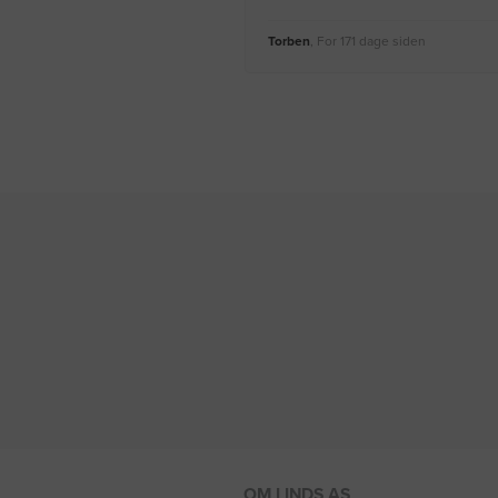
Torben
, For 171 dage siden
OM LINDS AS