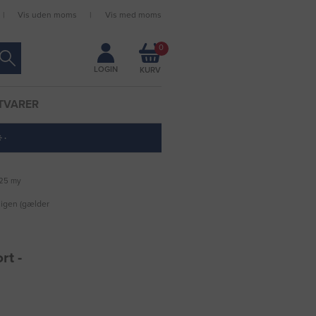
Vis uden moms
Vis med moms
Forbliv logget ind
0
LOGIN
TVARER
 ·
 25 my
 igen (gælder
rt -