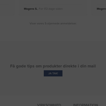
Mogens S.
, For 172 dage siden
Mogens
Viser vores 5-stjernede anmeldelser.
Få gode tips om produkter direkte i din mail
JA TAK!
VIRKSOMHED
INFORMATION