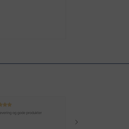
 levering og gode produkter
Hurtig levering Varen er perfekt