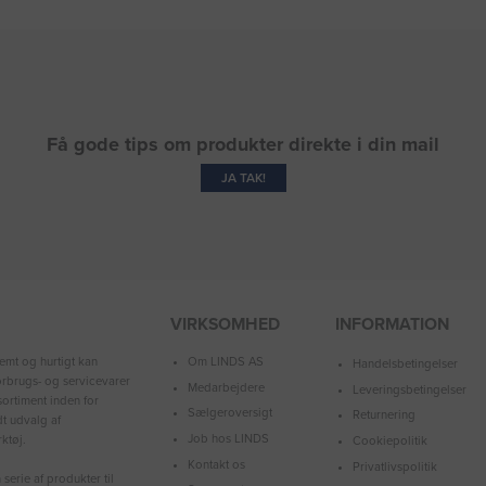
Få gode tips om produkter direkte i din mail
JA TAK!
VIRKSOMHED
INFORMATION
Om LINDS AS
emt og hurtigt kan
Handelsbetingelser
forbrugs- og servicevarer
Medarbejdere
Leveringsbetingelser
ortiment inden for
Sælgeroversigt
Returnering
dt udvalg af
Job hos LINDS
ktøj.
Cookiepolitik
Kontakt os
Privatlivspolitik
serie af produkter til