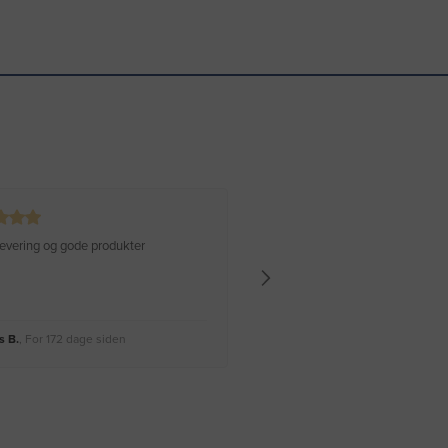
 levering og gode produkter
Hurtig levering Varen er perfekt
 B.
, For 172 dage siden
Rikke A.
, For 175 dage siden