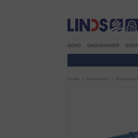
Nulstil adgangskode
AGRO
DAGLIGVARER
KON
·
Forside
Kontorartikler
Emballage til 