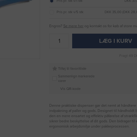
Pris pr. stk v/1 stk
DKK 37,
Pris pr. stk v/5 stk
DKK 35,00 (DKK 28
Engros?
Se mere her
og kontakt os for køb af store 
LÆG I KURV
Fragt 49 D
Tilføj til favoritliste
Sammenlign markerede
varer
Vis QR-kode
Denne praktiske dispenser gør det nemt at håndtere s
indpakning af paller og gods. Designet til håndholdt 
den en mere ensartet og effektiv påførelse af strækfi
sikrer bedre beskyttelse af dit gods. Den bidrager til 
ergonomisk arbejdsmiljø under pakkeprocessen.