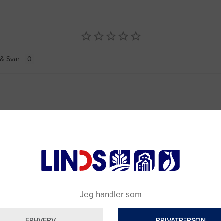
& Svar
Jeg handler som
ERHVERV
PRIVATPERSON