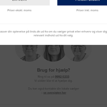
Priser ekskl. moms
Priser inkl. moms
lpasser din oplevelse på linds.dk ud fra om du vælger privat eller erhverv og viser di
relevant indhold ud fra dit valg.
Brug for hjælp?
Ring til os på
9992 0233
Vi sidder klar til at hjælpe dig.
Du kan også kontakte din lokale sælger
–
se oversigten her