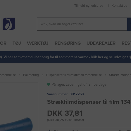
Tilmeld nyhedsbrev
Kontakt os
TOR
TØJ
VÆRKTØJ
RENGØRING
UDEAREALER
RES
 ☀️ Vi har samlet alt du har brug for til sommerens varme - klik her og se udvalget ☀️
forsendelse
Palletering
Dispensere til strækfilm til forsendelse
Strækfilmdispen
På lager. Leveringstid 1-3 hverdage
Varenummer:
3012268
Strækfilmdispenser til film 13
DKK 37,81
(DKK 30,25 ekskl. moms)