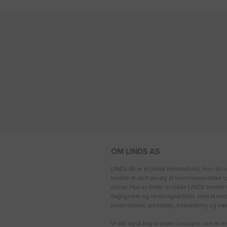
OM LINDS AS
LINDS AS er et dansk handelsfirma, hvor du n
bestille et stort udvalg af branchespecifikke 
online. Hos os finder du både LINDS′ kendte s
dagligvarer og landbrugsartikler, samt et bre
kontorartikler, arbejdstøj, beklædning og vær
Vi står også bag brandet Lincozym, som er en 