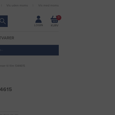
Vis uden moms
Vis med moms
Forbliv logget ind
0
LOGIN
TVARER
 ·
ser til film 1344615
44615