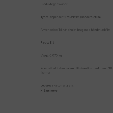
Produktegenskaber:
Type: Dispenser til strækfilm (Banderolefilm)
Anvendelse: Til håndholdt brug med håndstrækfilm
Farve: Blå
Vægt: 0,070 kg
Kompatibel forbrugsvare: Til strækfilm med maks. 3
(kerne)
Leveres i karton á 12 stk.
Læs mere