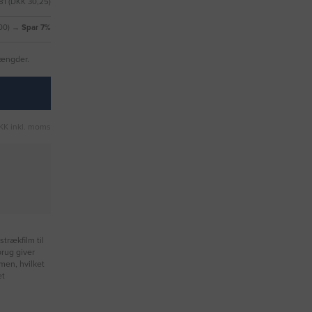
81 (DKK 30,25)
,00) →
Spar 7%
mængder.
KK inkl. moms
trækfilm til
brug giver
lmen, hvilket
et