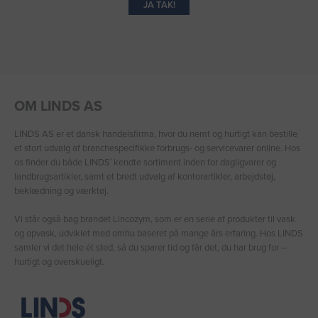
JA TAK!
OM LINDS AS
LINDS AS er et dansk handelsfirma, hvor du nemt og hurtigt kan bestille
et stort udvalg af branchespecifikke forbrugs- og servicevarer online. Hos
os finder du både LINDS′ kendte sortiment inden for dagligvarer og
landbrugsartikler, samt et bredt udvalg af kontorartikler, arbejdstøj,
beklædning og værktøj.
Vi står også bag brandet Lincozym, som er en serie af produkter til vask
og opvask, udviklet med omhu baseret på mange års erfaring. Hos LINDS
samler vi det hele ét sted, så du sparer tid og får det, du har brug for –
hurtigt og overskueligt.