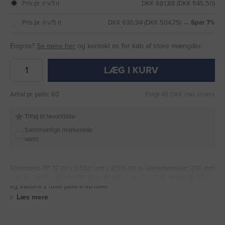
Pris pr. rl v/1 rl
DKK 681,88 (DKK 545,50)
Pris pr. rl v/5 rl
DKK 630,94 (DKK 504,75) →
Spar 7%
Engros?
Se mere her
og kontakt os for køb af store mængder.
LÆG I KURV
Antal pr. palle: 60
Fragt 49 DKK inkl. moms
Tilføj til favoritliste
Sammenlign markerede
varer
Strapbånd, PP, 12.00 x 0.550 mm x 2500.00 m, kernediameter: 280 mm
præget, hvid brudstyrke Modstandsdygtig over for 133,6 rullevægt: 8.10
kg, kasse a 2 ruller palle a 60 ruller
Læs mere