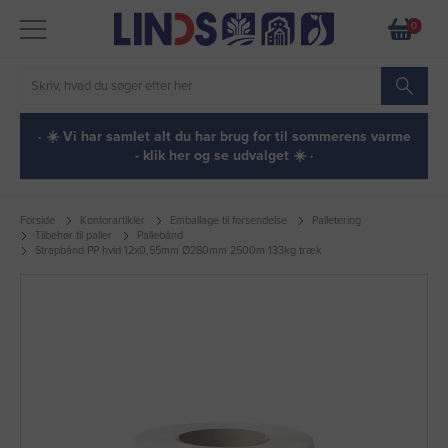
0
· ☀️ Vi har samlet alt du har brug for til sommerens varme
- klik her og se udvalget ☀️ ·
Forside
Kontorartikler
Emballage til forsendelse
Palletering
Tilbehør til paller
Pallebånd
Strapbånd PP hvid 12x0,55mm Ø280mm 2500m 133kg træk