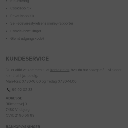
Returnering
Cookiepolitik
Privatlivspolitik
Se Fødevarestyrelsens smiley-rapporter
Cookie-indstillinger
Glemt adgangskode?
KUNDESERVICE
Du er altid velkommen til at
kontakte os
, hvis du har spørgsmål - vi sidder
klar til at hjælpe dig.
Man-tors: 07.30-16.00 og fredag 07.30-14.00.
99 92 02 33
ADRESSE
Blüchersvej 3
7480 Vildbjerg
CVR: 21 90 66 89
BANKOPLYSNINGER