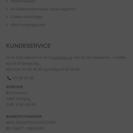
Privatlivspolitik
Se Fødevarestyrelsens smiley-rapporter
Cookie-indstillinger
Glemt adgangskode?
KUNDESERVICE
Du er altid velkommen til at
kontakte os
, hvis du har spørgsmål - vi sidder
klar til at hjælpe dig.
Man-tors: 07.30-16.00 og fredag 07.30-14.00.
99 92 02 33
ADRESSE
Blüchersvej 3
7480 Vildbjerg
CVR: 21 90 66 89
BANKOPLYSNINGER
IBAN: DK2475900001331399
BIC/SWIFT: JYBADKKK