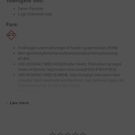
Yderligere info:
Farve: Farveløs
Lugt: Stikkende lugt
Fare:
Forårsager svære ætsninger af huden og øjenskader. (H314)
Bær øjenbeskyttelse/beskyttelseshandsker/beskyttelsestøj.
(P280)
VED KONTAKT MED HUDEN (eller håret): Tilsmudset tøj tages
straks af/fjernes. Skyl huden med vand.(P303+P361+P353)
VED KONTAKT MED ØJNENE: Skyl forsigtigt med vand i flere
minutter. Fjern eventuelle kontaktlinser, hvis dette kan gøres let.
Fortsæt skylning. (P305+P351+P338)
Ring omgåend
Læs mere