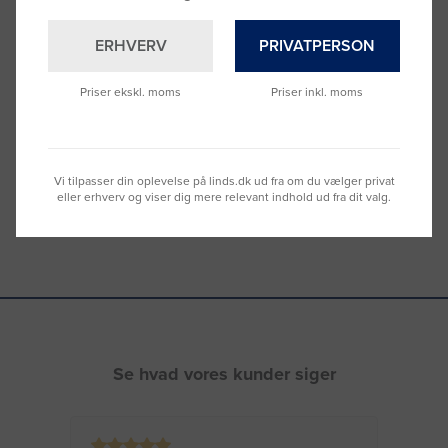
ERHVERV
PRIVATPERSON
Brug for hjælp?
Ring til os på
9992 0233
Priser ekskl. moms
Priser inkl. moms
Vi sidder klar til at hjælpe dig.
Du kan også kontakte din lokale sælger
–
se oversigten her
Vi tilpasser din oplevelse på linds.dk ud fra om du vælger privat
eller erhverv og viser dig mere relevant indhold ud fra dit valg.
Se hvad vores kunder siger