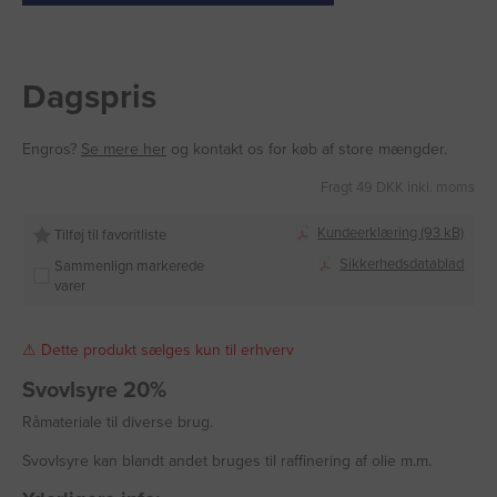
Dagspris
Engros?
Se mere her
og kontakt os for køb af store mængder.
Fragt 49 DKK inkl. moms
Kundeerklæring (93 kB)
Tilføj til favoritliste
Sikkerhedsdatablad
Sammenlign markerede
varer
⚠ Dette produkt sælges kun til erhverv
Svovlsyre 20%
Råmateriale til diverse brug.
Svovlsyre kan blandt andet bruges til raffinering af olie m.m.