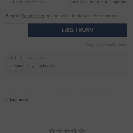
Pris pr. stk v/25 stk
DKK 13,13 (DKK 10,50) →
Spar 4%
Engros?
Se mere her
og kontakt os for køb af store mængder.
LÆG I KURV
Fragt 49 DKK inkl. moms
Tilføj til favoritliste
Sammenlign markerede
varer
Anvendes til erstatning af de til trykket medleveret tangenter.
Læs mere