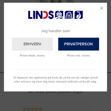
Brug for hjælp?
Ring til os på
9992 0233
Vi sidder klar til at hjælpe dig.
Jeg handler som
Du kan også kontakte din lokale sælger
–
se oversigten her
ERHVERV
PRIVATPERSON
Priser ekskl. moms
Priser inkl. moms
Vi tilpasser din oplevelse på linds.dk ud fra om du vælger privat
eller erhverv og viser dig mere relevant indhold ud fra dit valg.
Se hvad vores kunder siger