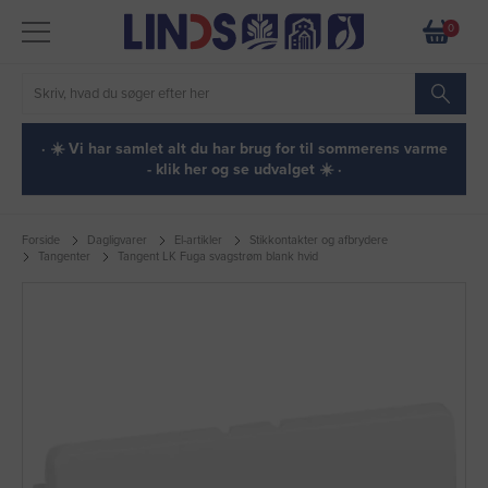
0
· ☀️ Vi har samlet alt du har brug for til sommerens varme
- klik her og se udvalget ☀️ ·
Forside
Dagligvarer
El-artikler
Stikkontakter og afbrydere
Tangenter
Tangent LK Fuga svagstrøm blank hvid