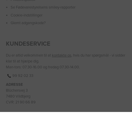
Se Fødevarestyrelsens smiley-rapporter
Cookie-indstillinger
Glemt adgangskode?
KUNDESERVICE
Du er altid velkommen til at
kontakte os
, hvis du har spørgsmål - vi sidder
klar til at hjælpe dig.
Man-tors: 07.30-16.00 og fredag 07.30-14.00.
99 92 02 33
ADRESSE
Blüchersvej 3
7480 Vildbjerg
CVR: 21 90 66 89
BANKOPLYSNINGER
IBAN: DK2475900001331399
BIC/SWIFT: JYBADKKK