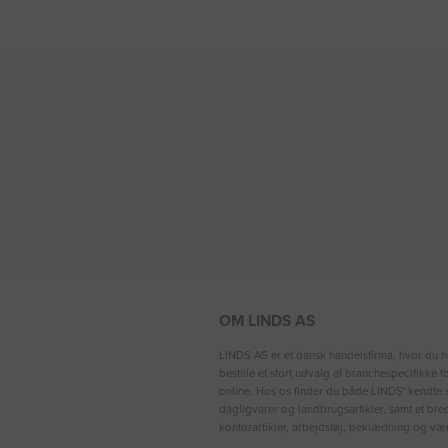
OM LINDS AS
LINDS AS er et dansk handelsfirma, hvor du n
bestille et stort udvalg af branchespecifikke 
online. Hos os finder du både LINDS′ kendte s
dagligvarer og landbrugsartikler, samt et bre
kontorartikler, arbejdstøj, beklædning og vær