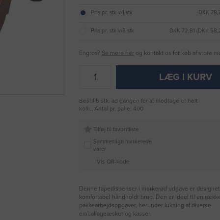
Pris pr. stk v/1 stk
DKK 78,
Pris pr. stk v/5 stk
DKK 72,81 (DKK 58
Engros?
Se mere her
og kontakt os for køb af store 
LÆG I KURV
Bestil 5 stk. ad gangen for at modtage et helt
kolli., Antal pr. palle: 400
Tilføj til favoritliste
Sammenlign markerede
varer
Vis QR-kode
Denne tapedispenser i mørkerød udgave er designet t
komfortabel håndholdt brug. Den er ideel til en rækk
pakkearbejdsopgaver, herunder lukning af diverse
emballageæsker og kasser.