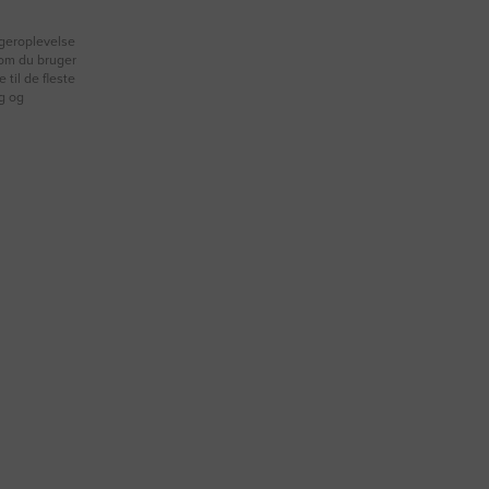
geroplevelse
 om du bruger
 til de fleste
ng og