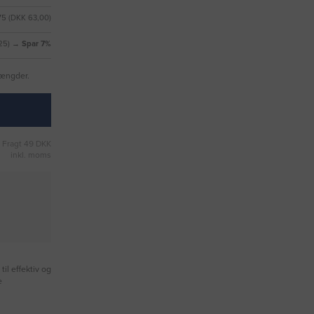
75 (DKK 63,00)
,25) →
Spar 7%
mængder.
Fragt 49 DKK
inkl. moms
il effektiv og
e