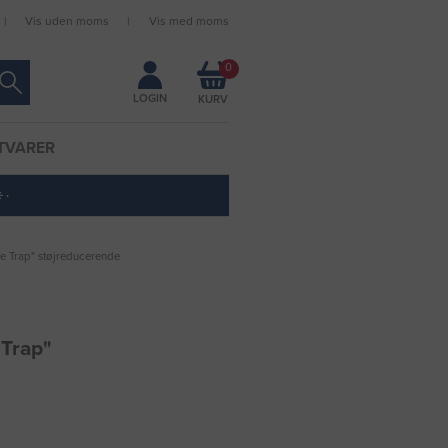
Vis uden moms
Vis med moms
Forbliv logget ind
0
LOGIN
TVARER
 ·
 Trap" støjreducerende
Trap"