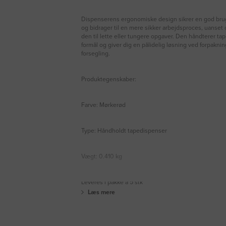
Dispenserens ergonomiske design sikrer en god bru
og bidrager til en mere sikker arbejdsproces, uanset
den til lette eller tungere opgaver. Den håndterer tape
formål og giver dig en pålidelig løsning ved forpakni
forsegling.
Produktegenskaber:
Farve: Mørkerød
Type: Håndholdt tapedispenser
Vægt: 0.410 kg
Leveres i pakke á 5 stk
Læs mere