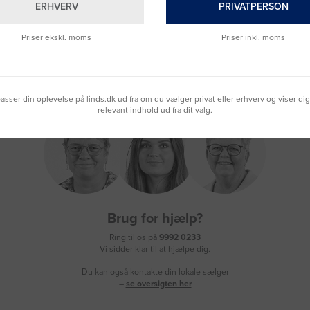
ERHVERV
PRIVATPERSON
Priser ekskl. moms
Priser inkl. moms
lpasser din oplevelse på linds.dk ud fra om du vælger privat eller erhverv og viser di
relevant indhold ud fra dit valg.
Brug for hjælp?
Ring til os på
9992 0233
Vi sidder klar til at hjælpe dig.
Du kan også kontakte din lokale sælger
–
se oversigten her