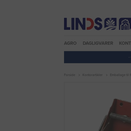
Nulstil adgangskode
AGRO
DAGLIGVARER
KON
·
Forside
Kontorartikler
Emballage til 