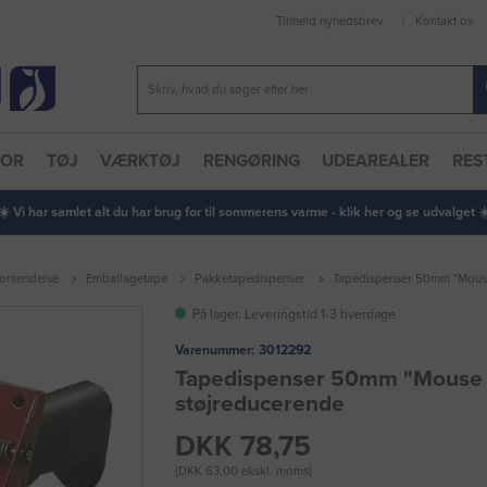
Tilmeld nyhedsbrev
Kontakt os
TOR
TØJ
VÆRKTØJ
RENGØRING
UDEAREALER
RES
 ☀️ Vi har samlet alt du har brug for til sommerens varme - klik her og se udvalget ☀️
forsendelse
Emballagetape
Pakketapedispenser
Tapedispenser 50mm "Mouse
På lager. Leveringstid 1-3 hverdage
Varenummer:
3012292
Tapedispenser 50mm "Mouse 
støjreducerende
DKK 78,75
(DKK 63,00 ekskl. moms)