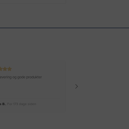
 levering og gode produkter
Hurtig levering Varen er perfekt
 B.
, For 173 dage siden
Rikke A.
, For 176 dage siden