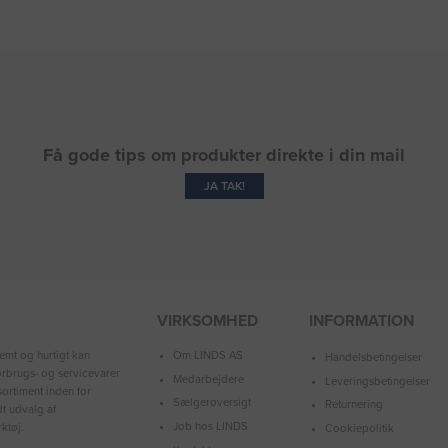
Få gode tips om produkter direkte i din mail
JA TAK!
VIRKSOMHED
INFORMATION
Om LINDS AS
emt og hurtigt kan
Handelsbetingelser
forbrugs- og servicevarer
Medarbejdere
Leveringsbetingelser
ortiment inden for
Sælgeroversigt
Returnering
dt udvalg af
Job hos LINDS
ktøj.
Cookiepolitik