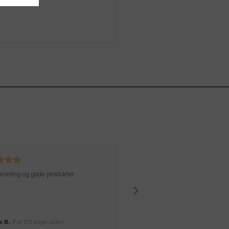
 levering og gode produkter
Hurtig levering Varen er perfekt
 B.
, For 172 dage siden
Rikke A.
, For 175 dage siden