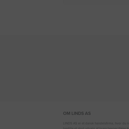
OM LINDS AS
LINDS AS er et dansk handelsfirma, hvor du n
bestille et stort udvalg af branchespecifikke 