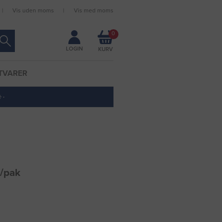
Vis uden moms
Vis med moms
Forbliv logget ind
0
LOGIN
TVARER
 ·
/pak