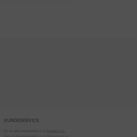
KUNDESERVICE
Du er altid velkommen til at
kontakte os
,
hvis du har spørgsmål - vi sidder klar til at