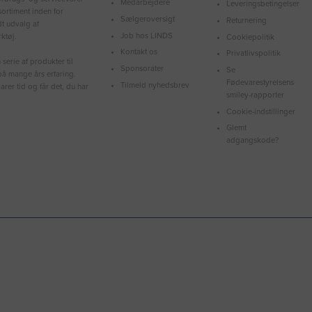
Medarbejdere
Leveringsbetingelser
ortiment inden for
Sælgeroversigt
Returnering
dt udvalg af
Job hos LINDS
ktøj.
Cookiepolitik
Kontakt os
Privatlivspolitik
serie af produkter til
Sponsorater
Se
å mange års erfaring.
Fødevarestyrelsens
Tilmeld nyhedsbrev
arer tid og får det, du har
smiley-rapporter
Cookie-indstillinger
Glemt
adgangskode?