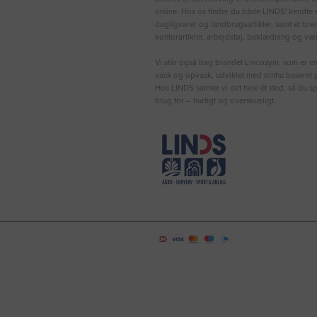
online. Hos os finder du både LINDS′ kendte s
dagligvarer og landbrugsartikler, samt et bre
kontorartikler, arbejdstøj, beklædning og vær
Vi står også bag brandet Lincozym, som er en 
vask og opvask, udviklet med omhu baseret p
Hos LINDS samler vi det hele ét sted, så du sp
brug for – hurtigt og overskueligt.