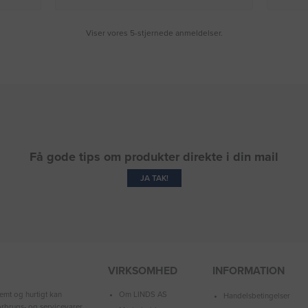
Viser vores 5-stjernede anmeldelser.
Få gode tips om produkter direkte i din mail
JA TAK!
VIRKSOMHED
INFORMATION
Om LINDS AS
emt og hurtigt kan
Handelsbetingelser
forbrugs- og servicevarer