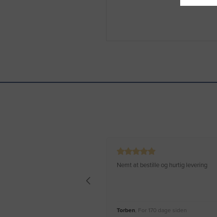
Nemt at bestille og hurtig levering
Torben
, For 170 dage siden