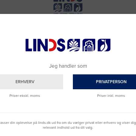
Jeg handler som
ERHVERV
PRIVATPERSON
Priser ekskl. moms
Priser inkl. moms
Brug for hjælp?
lpasser din oplevelse på linds.dk ud fra om du vælger privat eller erhverv og viser di
Ring til os på
9992 0233
relevant indhold ud fra dit valg.
Vi sidder klar til at hjælpe dig.