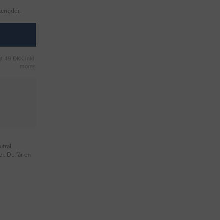
mængder.
t 49 DKK inkl.
moms
utral
er. Du får en