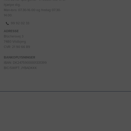
hjælpe dig.
Man-tors: 07.30-16.00 og fredag 07.30-
14.00.
99 92 02 33
ADRESSE
Blüchersvej 3
7480 Vildbjerg
CVR: 21 90 66 89
BANKOPLYSNINGER
IBAN: DK2475900001331399
BIC/SWIFT: JYBADKKK