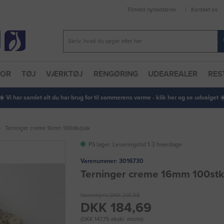
Tilmeld nyhedsbrev
Kontakt os
TOR
TØJ
VÆRKTØJ
RENGØRING
UDEAREALER
RES
 ☀️ Vi har samlet alt du har brug for til sommerens varme - klik her og se udvalget ☀️
Terninger creme 16mm 100stk/pak
På lager. Leveringstid 1-3 hverdage
Varenummer:
3016730
Terninger creme 16mm 100stk
Normalpris DKK 201,56
DKK 184,69
(DKK 147,75 ekskl. moms)