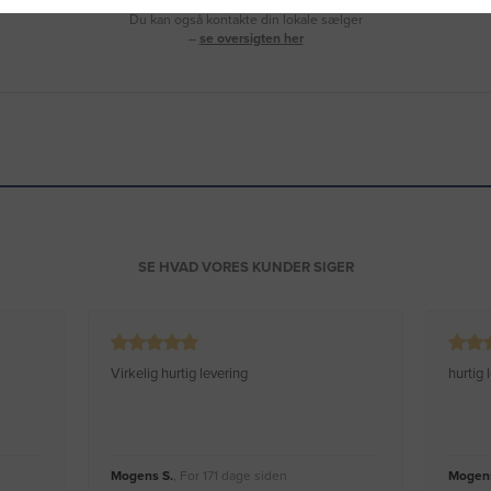
Du kan også kontakte din lokale sælger
–
se oversigten her
SE HVAD VORES KUNDER SIGER
Virkelig hurtig levering
hurtig
Mogens S.
, For 171 dage siden
Mogens