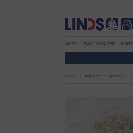
Nulstil adgangskode
AGRO
DAGLIGVARER
KON
·
Forside
Dagligvarer
Sport og spil