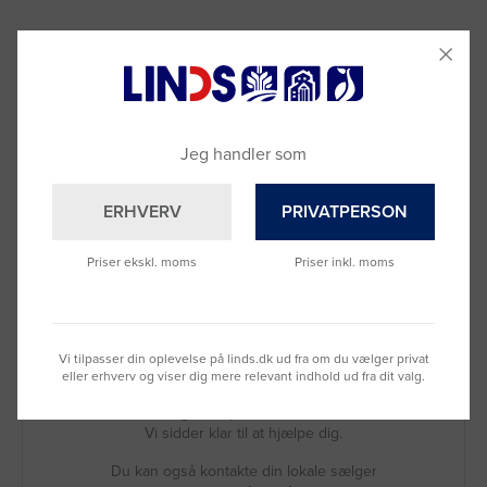
Jeg handler som
ERHVERV
PRIVATPERSON
Priser ekskl. moms
Priser inkl. moms
Vi tilpasser din oplevelse på linds.dk ud fra om du vælger privat
Brug for hjælp?
eller erhverv og viser dig mere relevant indhold ud fra dit valg.
Ring til os på
9992 0233
Vi sidder klar til at hjælpe dig.
Du kan også kontakte din lokale sælger