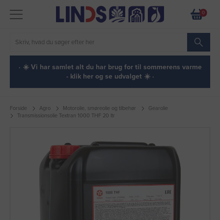
0
· ☀️ Vi har samlet alt du har brug for til sommerens varme
- klik her og se udvalget ☀️ ·
Forside
Agro
Motorolie, smøreolie og tilbehør
Gearolie
Transmissionsolie Textran 1000 THF 20 ltr