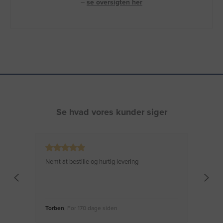
–
se oversigten her
Se hvad vores kunder siger
Nemt at bestille og hurtig levering
Virke
Torben
, For 170 dage siden
Moge