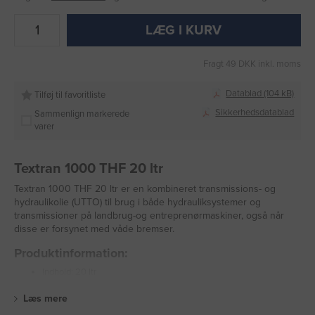
LÆG I KURV
Fragt 49 DKK inkl. moms
Datablad (104 kB)
Tilføj til favoritliste
Sikkerhedsdatablad
Sammenlign markerede
varer
Textran 1000 THF 20 ltr
Textran 1000 THF 20 ltr er en kombineret transmissions- og
hydraulikolie (UTTO) til brug i både hydrauliksystemer og
transmissioner på landbrug-og entreprenørmaskiner, også når
disse er forsynet med våde bremser.
Produktinformation:
Indhold: 20 ltr
Læs mere