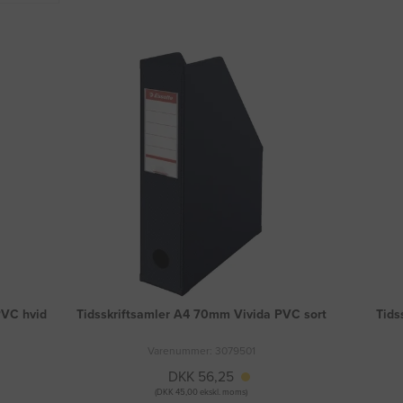
PVC hvid
Tidsskriftsamler A4 70mm Vivida PVC sort
Tids
Varenummer: 3079501
DKK 56,25
(DKK 45,00 ekskl. moms)