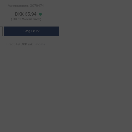
Varenummer: 3079474
DKK 65,94
(DKK 52,75 ekskl. moms)
Læg i kurv
Fragt 49 DKK inkl. moms