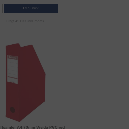
Læg i kurv
Fragt 49 DKK inkl. moms
riftsamler A4 70mm Vivida PVC rød