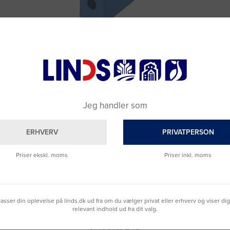
PVC grøn
Tidsskriftsamler A4 70mm Vivida PVC blå
Varenummer: 3079508
DKK 65,94
(DKK 52,75 ekskl. moms)
Læg i kurv
Jeg handler som
Fragt 49 DKK inkl. moms
ERHVERV
PRIVATPERSON
Priser ekskl. moms
Priser inkl. moms
lpasser din oplevelse på linds.dk ud fra om du vælger privat eller erhverv og viser di
relevant indhold ud fra dit valg.