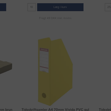
Læg i kurv
Fragt 49 DKK inkl. moms
mm brun
Tidsskriftsamler A4 70mm Vivida PVC gul
Tidssk