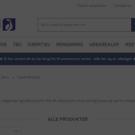
Tilmeld nyhedsbrev
Kontakt os
TOR
TØJ
VÆRKTØJ
RENGØRING
UDEAREALER
RES
 ☀️ Vi har samlet alt du har brug for til sommerens varme - klik her og se udvalget ☀️
Arkiv
Tidsskriftholder
ine magasiner og dokumenter. Giv dit arbejdsrum et personligt præg og nyd en elegan
ALLE PRODUKTER