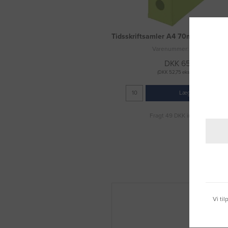
Tidsskriftsamler A4 70mm Vivida 
Varenummer: 3079576
DKK 65,94
(DKK 52,75 ekskl. moms)
Læg i kurv
Fragt 49 DKK inkl. moms
Vi ti