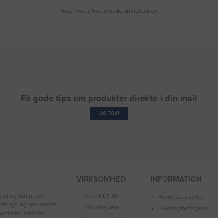
Viser vores 5-stjernede anmeldelser.
Få gode tips om produkter direkte i din mail
JA TAK!
VIRKSOMHED
INFORMATION
Om LINDS AS
emt og hurtigt kan
Handelsbetingelser
forbrugs- og servicevarer
Medarbejdere
Leveringsbetingelser
ortiment inden for