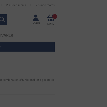
Vis uden moms
Vis med moms
Forbliv logget ind
0
LOGIN
TVARER
 ·
t kombination af funktionalitet og æstetik.