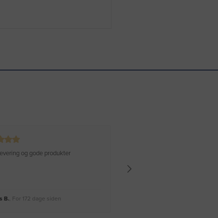
 levering og gode produkter
Hurtig levering Varen er perfekt
 B.
, For 172 dage siden
Rikke A.
, For 175 dage siden