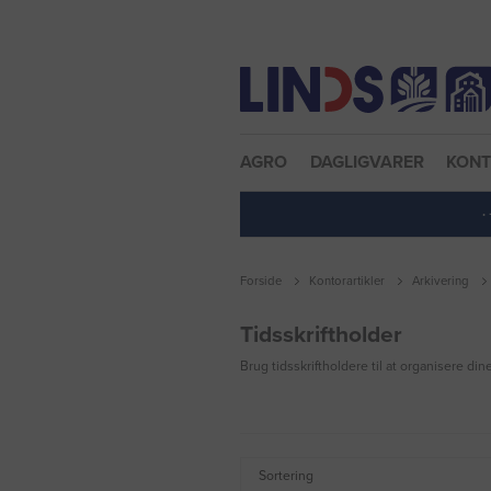
Nulstil adgangskode
AGRO
DAGLIGVARER
KON
·
Forside
Kontorartikler
Arkivering
Tidsskriftholder
Brug tidsskriftholdere til at organisere d
Sortering