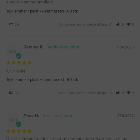
skæve klemmer imellem
Tøjklemmer / plastikklemmer rød - 60 stk
Del
Var denne anmeldelse til hjælp?
0
0
Kamma K.
11.04.2023
KK
kjkjkjkjkjkj
Tøjklemmer / plastikklemmer rød - 60 stk
Del
Var denne anmeldelse til hjælp?
0
0
Alice H.
27.11.2022
AH
Disse klemmer kalder jeg stormklemmer, tøjet river sig ikke løs i 