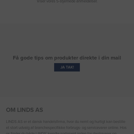
Viser vores 5-stjernede anmeldelser.
Få gode tips om produkter direkte i din mail
JA TAK!
OM LINDS AS
LINDS AS er et dansk handelsfirma, hvor du nemt og hurtigt kan bestille
et stort udvalg af branchespecifikke forbrugs- og servicevarer online. Hos
os finder du både LINDS′ kendte sortiment inden for dagligvarer og