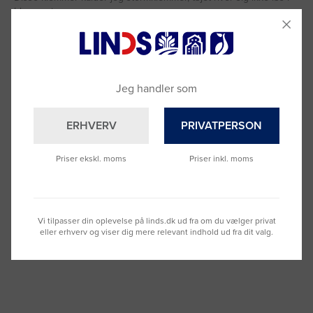
blæsevejr.
Tøjklemmer / plastikklemmer rød - 60 stk
Del
Var denne anmeldelse til hjælp?
0
0
Jeg handler som
JAI-O
28.09.2022
J
ERHVERV
PRIVATPERSON
Priser ekskl. moms
Priser inkl. moms
Super stærke tøjklemmer, som holder i mange år.
Tøjklemmer / plastikklemmer rød - 60 stk
Del
Var denne anmeldelse til hjælp?
0
0
Vi tilpasser din oplevelse på linds.dk ud fra om du vælger privat
eller erhverv og viser dig mere relevant indhold ud fra dit valg.
<
1
2
3
>