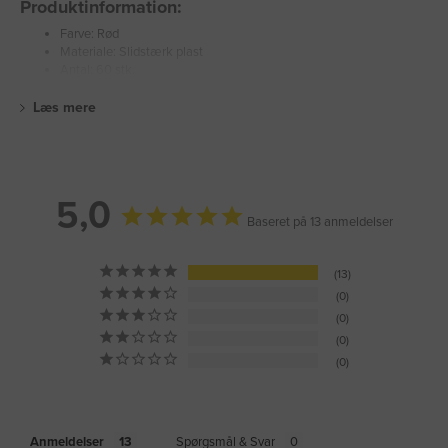
Produktinformation:
Farve: Rød
Materiale: Slidstærk plast
Antal: 60 stk.
Læs mere
5,0
Baseret på 13 anmeldelser
13
0
0
0
0
Anmeldelser
Spørgsmål & Svar