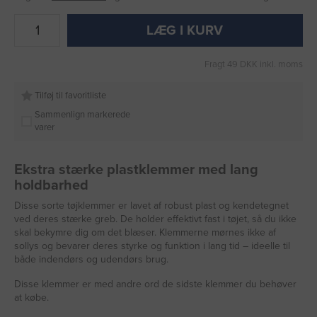
LÆG I KURV
Fragt 49 DKK inkl. moms
Tilføj til favoritliste
Sammenlign markerede
varer
Ekstra stærke plastklemmer med lang
holdbarhed
Disse sorte tøjklemmer er lavet af robust plast og kendetegnet
ved deres stærke greb. De holder effektivt fast i tøjet, så du ikke
skal bekymre dig om det blæser. Klemmerne mørnes ikke af
sollys og bevarer deres styrke og funktion i lang tid – ideelle til
både indendørs og udendørs brug.
Disse klemmer er med andre ord de sidste klemmer du behøver
at købe.