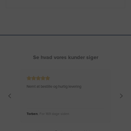
Se hvad vores kunder siger
Nemt at bestille og hurtig levering
Virke
Torben
, For 169 dage siden
Moge