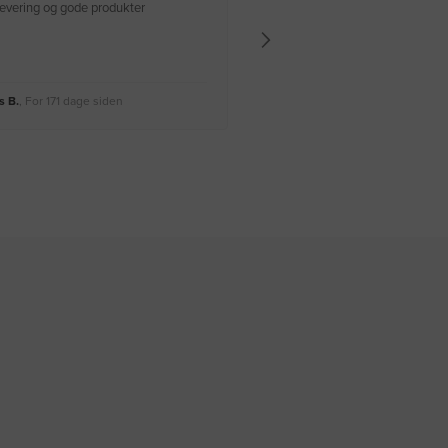
 levering og gode produkter
Hurtig levering Varen er perfekt
 B.
, For 171 dage siden
Rikke A.
, For 174 dage siden