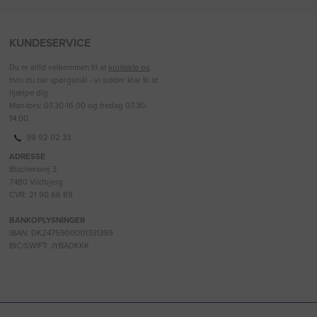
KUNDESERVICE
Du er altid velkommen til at
kontakte os
,
hvis du har spørgsmål - vi sidder klar til at
hjælpe dig.
Man-tors: 07.30-16.00 og fredag 07.30-
14.00.
99 92 02 33
ADRESSE
Blüchersvej 3
7480 Vildbjerg
CVR: 21 90 66 89
BANKOPLYSNINGER
IBAN: DK2475900001331399
BIC/SWIFT: JYBADKKK