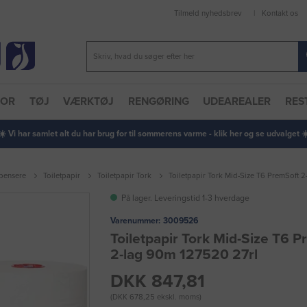
Tilmeld nyhedsbrev
Kontakt os
TOR
TØJ
VÆRKTØJ
RENGØRING
UDEAREALER
RES
 ☀️ Vi har samlet alt du har brug for til sommerens varme - klik her og se udvalget ☀️
spensere
Toiletpapir
Toiletpapir Tork
Toiletpapir Tork Mid-Size T6 PremSoft 
På lager. Leveringstid 1-3 hverdage
Varenummer:
3009526
Toiletpapir Tork Mid-Size T6 
2-lag 90m 127520 27rl
DKK 847,81
(DKK 678,25 ekskl. moms)