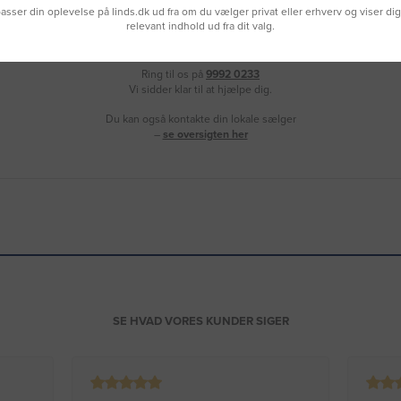
lpasser din oplevelse på linds.dk ud fra om du vælger privat eller erhverv og viser di
relevant indhold ud fra dit valg.
Brug for hjælp?
Ring til os på
9992 0233
Vi sidder klar til at hjælpe dig.
Du kan også kontakte din lokale sælger
–
se oversigten her
SE HVAD VORES KUNDER SIGER