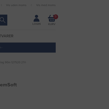
Vis uden moms
Vis med moms
Forbliv logget ind
0
LOGIN
TVARER
 ·
2-lag 90m 127520 27rl
PremSoft