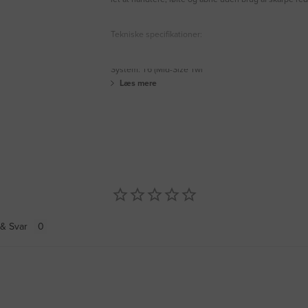
Tekniske specifikationer:
System: T6 (Mid-Size Twi
Læs mere
& Svar