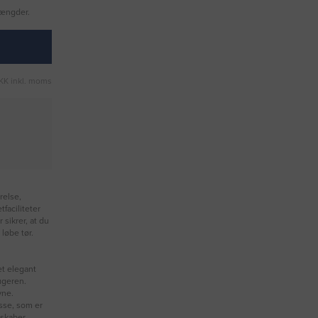
mængder.
KK inkl. moms
relse,
tfaciliteter
sikrer, at du
 løbe tør.
et elegant
ugeren.
vne.
asse, som er
dskaber.