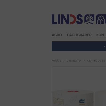
Nulstil adgangskode
AGRO
DAGLIGVARER
KON
·
Forside
Dagligvarer
Aftørring og di