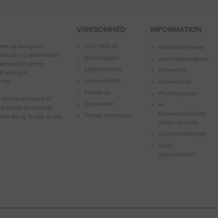
VIRKSOMHED
INFORMATION
Om LINDS AS
emt og hurtigt kan
Handelsbetingelser
forbrugs- og servicevarer
Medarbejdere
Leveringsbetingelser
ortiment inden for
Sælgeroversigt
Returnering
dt udvalg af
Job hos LINDS
ktøj.
Cookiepolitik
Kontakt os
Privatlivspolitik
serie af produkter til
Sponsorater
Se
å mange års erfaring.
Fødevarestyrelsens
Tilmeld nyhedsbrev
arer tid og får det, du har
smiley-rapporter
Cookie-indstillinger
Glemt
adgangskode?