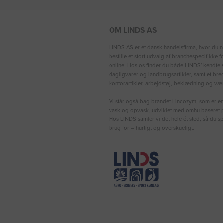
OM LINDS AS
LINDS AS er et dansk handelsfirma, hvor du n
bestille et stort udvalg af branchespecifikke 
online. Hos os finder du både LINDS′ kendte s
dagligvarer og landbrugsartikler, samt et bre
kontorartikler, arbejdstøj, beklædning og vær
Vi står også bag brandet Lincozym, som er en 
vask og opvask, udviklet med omhu baseret p
Hos LINDS samler vi det hele ét sted, så du sp
brug for – hurtigt og overskueligt.