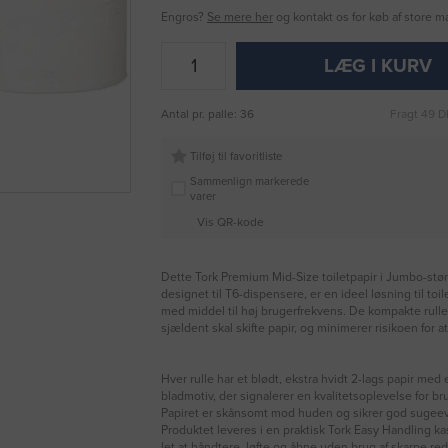
Engros?
Se mere her
og kontakt os for køb af store 
LÆG I KURV
Antal pr. palle: 36
Fragt 49 D
Tilføj til favoritliste
Sammenlign markerede
varer
Vis QR-kode
Dette Tork Premium Mid-Size toiletpapir i Jumbo-stør
designet til T6-dispensere, er en ideel løsning til toile
med middel til høj brugerfrekvens. De kompakte ruller 
sjældent skal skifte papir, og minimerer risikoen for at
Hver rulle har et blødt, ekstra hvidt 2-lags papir med 
bladmotiv, der signalerer en kvalitetsoplevelse for br
Papiret er skånsomt mod huden og sikrer god sugee
Produktet leveres i en praktisk Tork Easy Handling k
let at håndtere, løfte og åbne uden brug af skarpe re