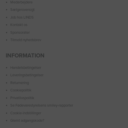
Medarbejdere
Sælgeroversigt
Job hos LINDS
Kontakt os
Sponsorater
Tilmeld nyhedsbrev
INFORMATION
Handelsbetingelser
Leveringsbetingelser
Returnering
Cookiepolitik
Privatlivspolitik
Se Fødevarestyrelsens smiley-rapporter
Cookie-indstillinger
Glemt adgangskode?