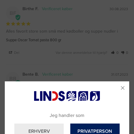
Birthe F.
30.08.2023
BF
Alles favorit store som små med kødboller og suppe nudler i
Suppe Oscar Tomat pasta 800 gr
Del
Var denne anmeldelse til hjælp?
0
0
Bente B.
31.07.2023
BB
Den smager fantastisk, og er selvfølgelig god til tomatsuppe.
Suppe Oscar Tomat pasta 800 gr
Jeg handler som
Del
Var denne anmeldelse til hjælp?
0
0
ERHVERV
PRIVATPERSON