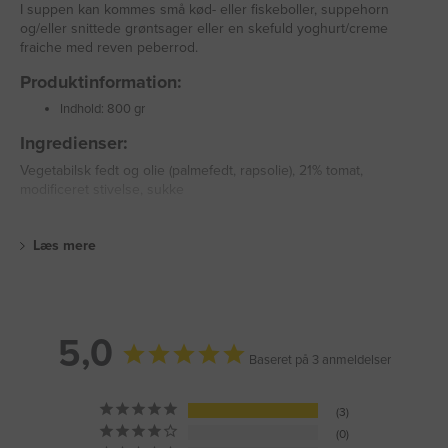
I suppen kan kommes små kød- eller fiskeboller, suppehorn
og/eller snittede grøntsager eller en skefuld yoghurt/creme
fraiche med reven peberrod.
Produktinformation:
Indhold: 800 gr
Ingredienser:
Vegetabilsk fedt og olie (palmefedt, rapsolie), 21% tomat,
modificeret stivelse, sukke
Læs mere
5,0
Baseret på 3 anmeldelser
3
0