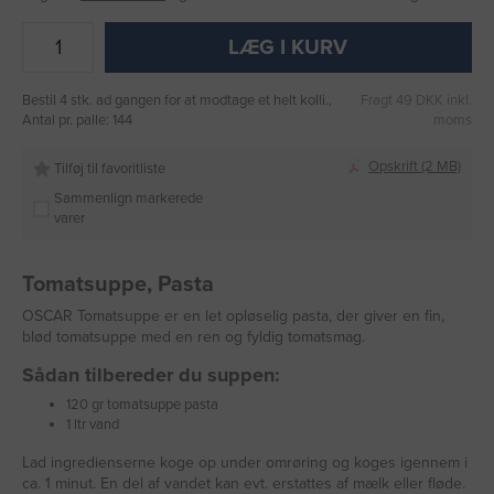
LÆG I KURV
Bestil 4 stk. ad gangen for at modtage et helt kolli.,
Fragt 49 DKK inkl.
Antal pr. palle: 144
moms
Opskrift (2 MB)
Tilføj til favoritliste
Sammenlign markerede
varer
Tomatsuppe, Pasta
OSCAR Tomatsuppe er en let opløselig pasta, der giver en fin,
blød tomatsuppe med en ren og fyldig tomatsmag.
Sådan tilbereder du suppen:
120 gr tomatsuppe pasta
1 ltr vand
Lad ingredienserne koge op under omrøring og koges igennem i
ca. 1 minut. En del af vandet kan evt. erstattes af mælk eller fløde.