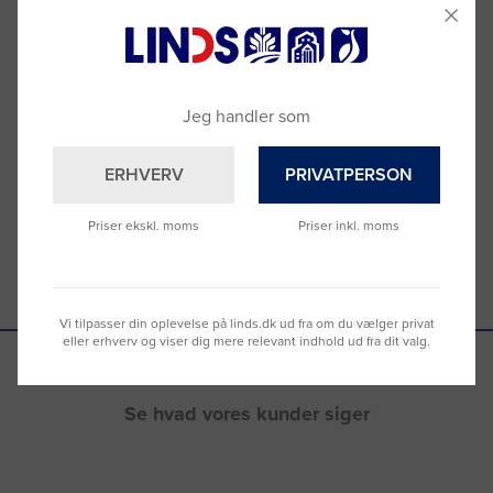
Brug for hjælp?
Ring til os på
9992 0233
Vi sidder klar til at hjælpe dig.
Jeg handler som
Du kan også kontakte din lokale sælger
–
se oversigten her
ERHVERV
PRIVATPERSON
Priser ekskl. moms
Priser inkl. moms
Vi tilpasser din oplevelse på linds.dk ud fra om du vælger privat
eller erhverv og viser dig mere relevant indhold ud fra dit valg.
Se hvad vores kunder siger