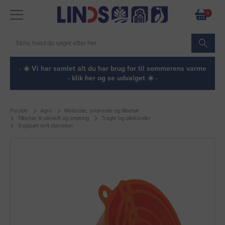
0
· ☀️ Vi har samlet alt du har brug for til sommerens varme
- klik her og se udvalget ☀️ ·
Forside
Agro
Motorolie, smøreolie og tilbehør
Tilbehør til olieskift og smøring
Tragte og oliekander
Tragtsæt m/4 størrelser