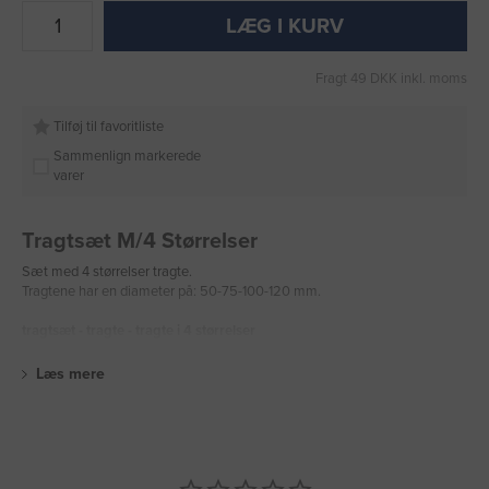
LÆG I KURV
Fragt 49 DKK inkl. moms
Tilføj til favoritliste
Sammenlign markerede
varer
Tragtsæt M/4 Størrelser
Sæt med 4 størrelser tragte.
Tragtene har en diameter på: 50-75-100-120 mm.
tragtsæt - tragte - tragte i 4 størrelser
Læs mere