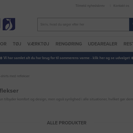
Tilmeld nyhedsbrev
Kontakt os
TOR
TØJ
VÆRKTØJ
RENGØRING
UDEAREALER
RES
 ☀️ Vi har samlet alt du har brug for til sommerens varme - klik her og se udvalget ☀️
t-shirts med reflekser
flekser
un tilbyder komfort og design, men også synlighed i alle situationer, hvilket gør de
ALLE PRODUKTER