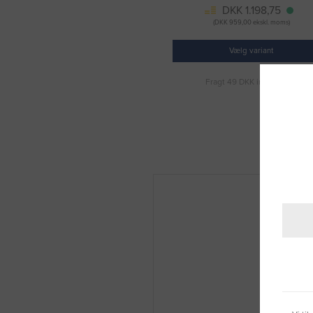
DKK 1.198,75
(DKK 959,00 ekskl. moms)
Vælg variant
Fragt 49 DKK inkl. moms