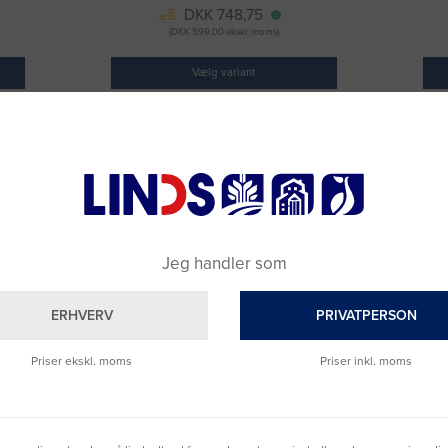
DKK 748,75
(DKK 599,00 ekskl. moms)
Vælg variant
Fragt 49 DKK inkl. moms
Jeg handler som
ERHVERV
PRIVATPERSON
Priser ekskl. moms
Priser inkl. moms