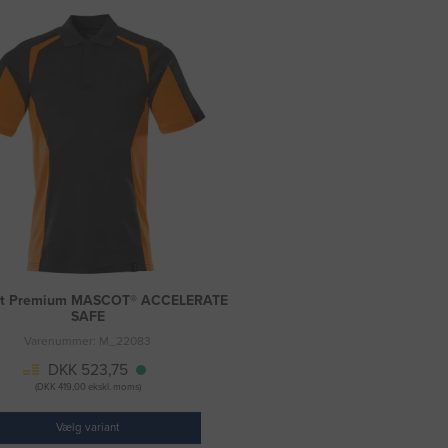
irt Premium MASCOT® ACCELERATE
SAFE
Varenummer: M_22083
DKK 523,75
(DKK 419,00 ekskl. moms)
Vælg variant