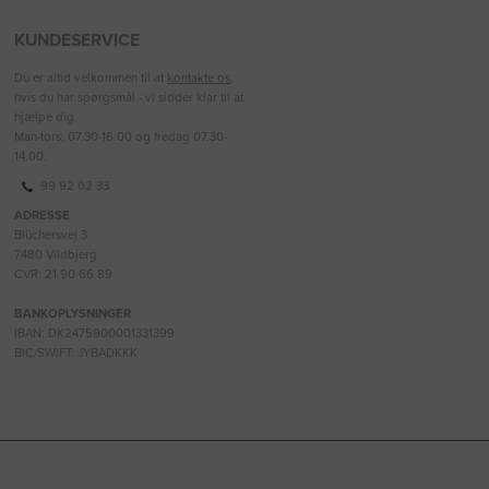
KUNDESERVICE
Du er altid velkommen til at
kontakte os
,
hvis du har spørgsmål - vi sidder klar til at
hjælpe dig.
Man-tors: 07.30-16.00 og fredag 07.30-
14.00.
99 92 02 33
ADRESSE
Blüchersvej 3
7480 Vildbjerg
CVR: 21 90 66 89
BANKOPLYSNINGER
IBAN: DK2475900001331399
BIC/SWIFT: JYBADKKK