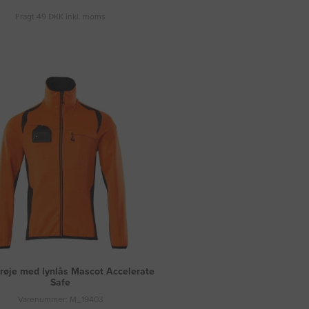
Fragt 49 DKK inkl. moms
røje med lynlås Mascot Accelerate
Safe
Varenummer: M_19403