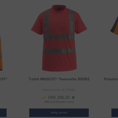
SCOT®
T-shirt MASCOT® Townsville 50592
Polosh
Varenummer: M_50592
DKK 286,25
(DKK 229,00 ekskl. moms)
Vælg variant