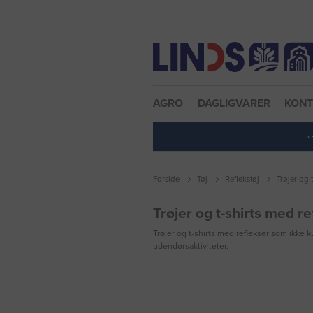
Nulstil adgangskode
AGRO
DAGLIGVARER
KON
·
Forside
Tøj
Reflekstøj
Trøjer og 
Trøjer og t-shirts med re
Trøjer og t-shirts med reflekser som ikke k
udendørsaktiviteter.