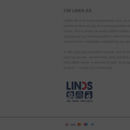
OM LINDS AS
LINDS AS er et dansk handelsfirma, hvor du n
bestille et stort udvalg af branchespecifikke 
online. Hos os finder du både LINDS′ kendte s
dagligvarer og landbrugsartikler, samt et bre
kontorartikler, arbejdstøj, beklædning og vær
Vi står også bag brandet Lincozym, som er en 
vask og opvask, udviklet med omhu baseret p
Hos LINDS samler vi det hele ét sted, så du sp
brug for – hurtigt og overskueligt.