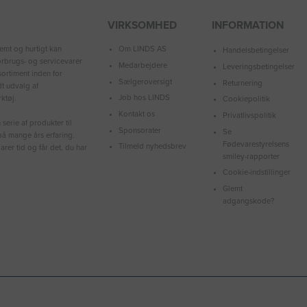
VIRKSOMHED
INFORMATION
Om LINDS AS
emt og hurtigt kan
Handelsbetingelser
forbrugs- og servicevarer
Medarbejdere
Leveringsbetingelser
ortiment inden for
Sælgeroversigt
Returnering
dt udvalg af
Job hos LINDS
ktøj.
Cookiepolitik
Kontakt os
Privatlivspolitik
serie af produkter til
Sponsorater
Se
å mange års erfaring.
Fødevarestyrelsens
Tilmeld nyhedsbrev
arer tid og får det, du har
smiley-rapporter
Cookie-indstillinger
Glemt
adgangskode?