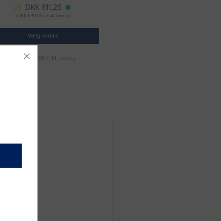
DKK 811,25
(DKK 649,00 ekskl. moms)
Vælg variant
Fragt 49 DKK inkl. moms