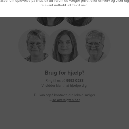
lpasser din oplevelse på linds.dk ud fra om du vælger privat eller erhverv og viser di
relevant indhold ud fra dit valg.
Brug for hjælp?
Ring til os på
9992 0233
Vi sidder klar til at hjælpe dig.
Du kan også kontakte din lokale sælger
–
se oversigten her