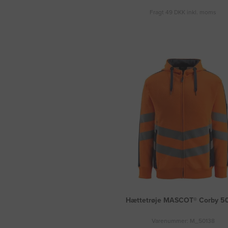
Fragt 49 DKK inkl. moms
Hættetrøje MASCOT® Corby 5
Varenummer: M_50138