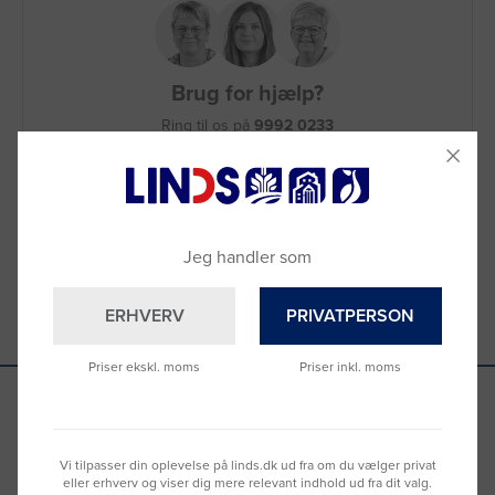
Brug for hjælp?
Ring til os på
9992 0233
Vi sidder klar til at hjælpe dig.
Du kan også kontakte din lokale sælger
–
se oversigten her
Jeg handler som
ERHVERV
PRIVATPERSON
Priser ekskl. moms
Priser inkl. moms
Se hvad vores kunder siger
Vi tilpasser din oplevelse på linds.dk ud fra om du vælger privat
eller erhverv og viser dig mere relevant indhold ud fra dit valg.