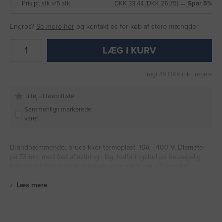
Pris pr. stk v/5 stk
DKK 33,44 (DKK 26,75) →
Spar 5%
Engros?
Se mere her
og kontakt os for køb af store mængder.
LÆG I KURV
Fragt 49 DKK inkl. moms
Tilføj til favoritliste
Sammenlign markerede
varer
Brandhæmmende, brudsikker termoplast. 16A - 400 V. Diameter
på 73 mm med fast aflastning i låg. Indføringshul på bevægelig
ledning på 11 mm og aflastningsskrue på 9 mm. CE-mærket.
Læs mere