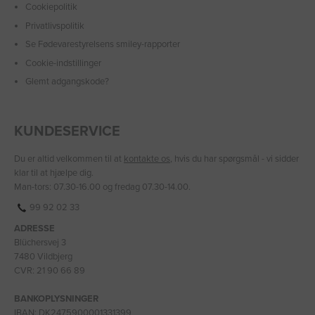
Cookiepolitik
Privatlivspolitik
Se Fødevarestyrelsens smiley-rapporter
Cookie-indstillinger
Glemt adgangskode?
KUNDESERVICE
Du er altid velkommen til at
kontakte os
, hvis du har spørgsmål - vi sidder
klar til at hjælpe dig.
Man-tors: 07.30-16.00 og fredag 07.30-14.00.
99 92 02 33
ADRESSE
Blüchersvej 3
7480 Vildbjerg
CVR: 21 90 66 89
BANKOPLYSNINGER
IBAN: DK2475900001331399