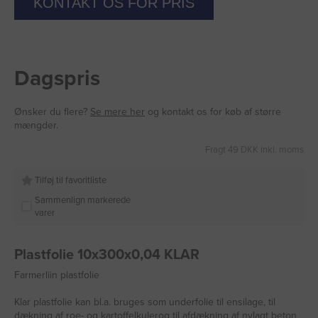
KONTAKT OS FOR PRIS
Dagspris
Ønsker du flere?
Se mere her
og kontakt os for køb af større
mængder.
Fragt 49 DKK inkl. moms
Tilføj til favoritliste
Sammenlign markerede
varer
Plastfolie 10x300x0,04 KLAR
Farmerliin plastfolie
Klar plastfolie kan bl.a. bruges som underfolie til ensilage, til
dækning af roe- og kartoffelkulerog til afdækning af nylagt beton