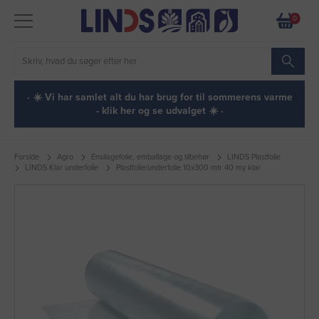
0
· ☀️ Vi har samlet alt du har brug for til sommerens varme
- klik her og se udvalget ☀️ ·
Forside
Agro
Ensilagefolie, emballage og tilbehør
LINDS Plastfolie
LINDS Klar underfolie
Plastfolie/underfolie 10x300 mtr 40 my klar