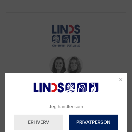
Brug for hjælp?
Jeg handler som
Skriv til vores
chat
eller ring til os på
9992 0233
Vi sidder klar til at hjælpe dig.
ERHVERV
PRIVATPERSON
Du kan også kontakte din lokale sælger
–
se oversigten her