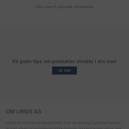
Viser vores 5-stjernede anmeldelser.
Få gode tips om produkter direkte i din mail
JA TAK!
OM LINDS AS
LINDS AS er et dansk handelsfirma, hvor du nemt og hurtigt kan bestille
et stort udvalg af branchespecifikke forbrugs- og servicevarer online. Hos