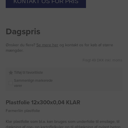
KONTAKT OS FOR PRIS
Dagspris
Ønsker du flere?
Se mere her
og kontakt os for køb af større
mængder.
Fragt 49 DKK inkl. moms
Tilføj til favoritliste
Sammenlign markerede
varer
Plastfolie 12x300x0,04 KLAR
Farmerliin plastfolie
Klar plastfolie som bl.a. kan bruges som underfolie til ensilage, til
dækning af roe- og kartoffelkuler og til afdækning af nylagt beton