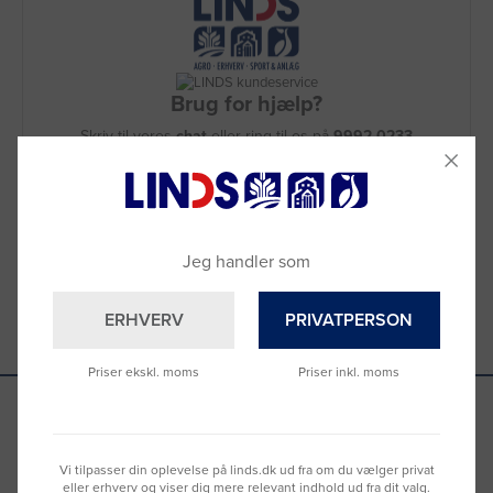
Brug for hjælp?
Skriv til vores
chat
eller ring til os på
9992 0233
Vi sidder klar til at hjælpe dig.
Du kan også kontakte din lokale sælger
–
se oversigten her
Jeg handler som
ERHVERV
PRIVATPERSON
Priser ekskl. moms
Priser inkl. moms
Se hvad vores kunder siger
Vi tilpasser din oplevelse på linds.dk ud fra om du vælger privat
eller erhverv og viser dig mere relevant indhold ud fra dit valg.