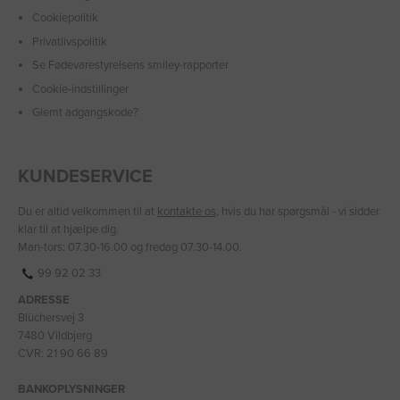
Cookiepolitik
Privatlivspolitik
Se Fødevarestyrelsens smiley-rapporter
Cookie-indstillinger
Glemt adgangskode?
KUNDESERVICE
Du er altid velkommen til at
kontakte os
, hvis du har spørgsmål - vi sidder
klar til at hjælpe dig.
Man-tors: 07.30-16.00 og fredag 07.30-14.00.
99 92 02 33
ADRESSE
Blüchersvej 3
7480 Vildbjerg
CVR: 21 90 66 89
BANKOPLYSNINGER