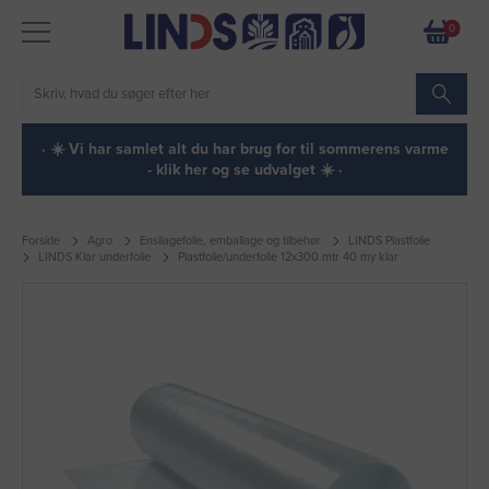
0
· ☀️ Vi har samlet alt du har brug for til sommerens varme
- klik her og se udvalget ☀️ ·
Forside
Agro
Ensilagefolie, emballage og tilbehør
LINDS Plastfolie
LINDS Klar underfolie
Plastfolie/underfolie 12x300 mtr 40 my klar