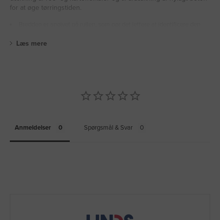
for at øge tørringstiden.
Bredden er angivet på rullen, som gør det lettere at identificere den.
Læs mere
Anmeldelser
Spørgsmål & Svar