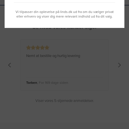
Vi tilpasser din oplevelse på linds.dk ud fra om du vælger privat
eller erhverv og viser dig mere relevant indhold ud fra dit valg.
Se hvad vores kunder siger
Nemt at bestille og hurtig levering
Virke
Torben
, For 169 dage siden
Moge
Viser vores 5-stjernede anmeldelser.