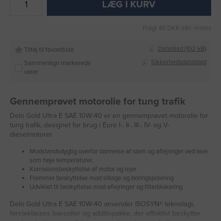
LÆG I KURV
Fragt 49 DKK inkl. moms
Datablad (102 kB)
Tilføj til favoritliste
Sikkerhedsdatablad
Sammenlign markerede
varer
Gennemprøvet motorolie for tung trafik
Delo Gold Ultra E SAE 10W-40 er en gennemprøvet motorolie for
tung trafik, designet for brug i Euro I-, II-, III-, IV- og V-
dieselmotorer.
Modstandsdygtig overfor dannelse af slam og aflejringer ved lave
som høje temperaturer.
Korrosionsbeskyttelse af motor og lejer
Fremmer beskyttelse mod slitage og boringspolering
Udviklet til beskyttelse mod aflejringer og filterblokering
Delo Gold Ultra E SAE 10W-40 anvender ISOSYN® teknologi,
førsteklasses baseolier og additivpakke, der effektivt beskytter