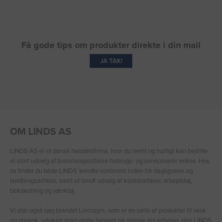
Få gode tips om produkter direkte i din mail
JA TAK!
OM LINDS AS
LINDS AS er et dansk handelsfirma, hvor du nemt og hurtigt kan bestille
et stort udvalg af branchespecifikke forbrugs- og servicevarer online. Hos
os finder du både LINDS′ kendte sortiment inden for dagligvarer og
landbrugsartikler, samt et bredt udvalg af kontorartikler, arbejdstøj,
beklædning og værktøj.
Vi står også bag brandet Lincozym, som er en serie af produkter til vask
og opvask, udviklet med omhu baseret på mange års erfaring. Hos LINDS