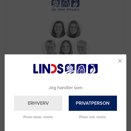
Brug for hjælp?
Ring til os på
9992 0233
Vi sidder klar til at hjælpe dig.
Jeg handler som
Du kan også kontakte din lokale sælger
–
se oversigten her
ERHVERV
PRIVATPERSON
Priser ekskl. moms
Priser inkl. moms