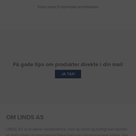
Viser vores 5-stjernede anmeldelser.
Få gode tips om produkter direkte i din mail
JA TAK!
OM LINDS AS
LINDS AS er et dansk handelsfirma, hvor du nemt og hurtigt kan bestille
et stort udvalg af branchespecifikke forbrugs- og servicevarer online. Hos