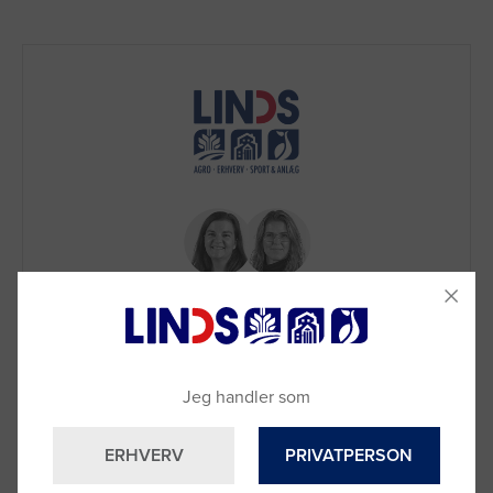
Brug for hjælp?
Jeg handler som
Ring til os på
9992 0233
Vi sidder klar til at hjælpe dig.
ERHVERV
PRIVATPERSON
Du kan også kontakte din lokale sælger
–
se oversigten her