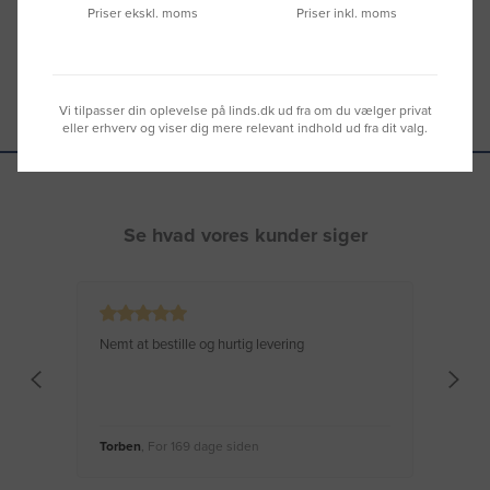
Priser ekskl. moms
Priser inkl. moms
Vi tilpasser din oplevelse på linds.dk ud fra om du vælger privat
eller erhverv og viser dig mere relevant indhold ud fra dit valg.
Se hvad vores kunder siger
Nemt at bestille og hurtig levering
Virke
Torben
, For 169 dage siden
Moge