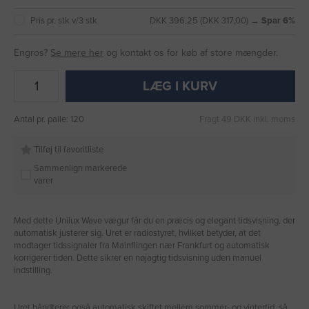
Pris pr. stk v/3 stk
DKK 396,25 (DKK 317,00) →
Spar 6%
Engros?
Se mere her
og kontakt os for køb af store mængder.
LÆG I KURV
Antal pr. palle: 120
Fragt 49 DKK inkl. moms
Tilføj til favoritliste
Sammenlign markerede
varer
Med dette Unilux Wave vægur får du en præcis og elegant tidsvisning, der
automatisk justerer sig. Uret er radiostyret, hvilket betyder, at det
modtager tidssignaler fra Mainflingen nær Frankfurt og automatisk
korrigerer tiden. Dette sikrer en nøjagtig tidsvisning uden manuel
indstilling.
Uret håndterer også automatisk skiftet mellem sommer- og vintertid, så