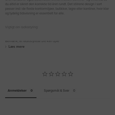
du altid er sikret den korrekte tid året rundt. Det stilrene design i sort
passer ind i de fleste kontormiljøer, butikker, lagre eller kantiner, hvor klar
og tydelig tidsvisning er essentielt for alle.
Vigtigt om radiostyring:
Bemærk, at radiostyrede ure kan ople
Læs mere
Anmeldelser
Spørgsmål & Svar