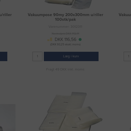
riller
Vakuumpose 90my 200x300mm u/riller
Vakuu
100stk/pak
Varenummer: 3012311
Normalpris DKK 143,44
DKK 116,56
(DKK 93,25 ekskl. moms)
Læg i kurv
Fragt 49 DKK inkl. moms