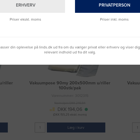
ERHVERV
PRIVATPERSON
Priser ekskl. moms
Priser inkl. moms
lpasser din oplevelse på linds.dk ud fra om du vælger privat eller erhverv og viser di
relevant indhold ud fra dit valg.
riller
Vakuumpose 90my 200x500mm u/riller
Vakuu
100stk/pak
Varenummer: 3012315
Normalpris DKK 240,94
DKK 194,06
(DKK 155,25 ekskl. moms)
Læg i kurv