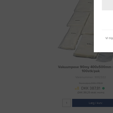
Vi ti
Vakuumpose 90my 400x500mm u/
100stk/pak
Varenummer: 3012322
Normalpris DKK 478,13
DKK 387,81
(DKK 310,25 ekskl. moms)
Læg i kurv