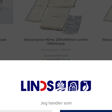
/pak
Vakuumpose 90my 200x400mm u/riller
Vakuu
100stk/pak
Varenummer: 3012314
Normalpris DKK 192,81
DKK 155,31
(DKK 124,25 ekskl. moms)
Læg i kurv
Fragt 49 DKK inkl. moms
Jeg handler som