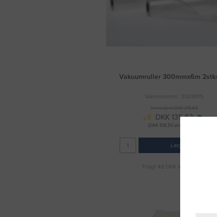
Vakuumruller 300mmx6m 2stk
Varenummer: 3029015
Normalpris DKK 215,63
DKK 135,63
(DKK 108,50 ekskl. moms)
Læg i kurv
Fragt 49 DKK inkl. moms