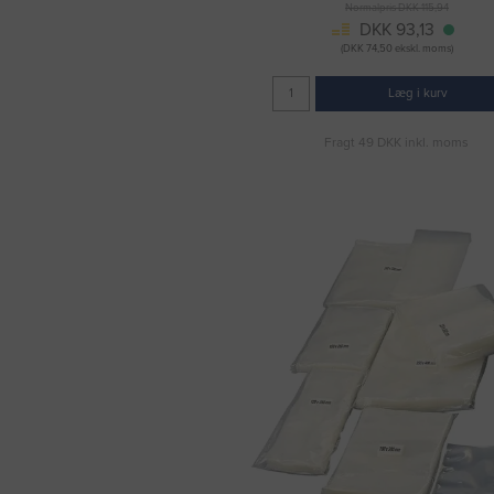
Normalpris DKK 115,94
DKK 93,13
(DKK 74,50 ekskl. moms)
Læg i kurv
Fragt 49 DKK inkl. moms