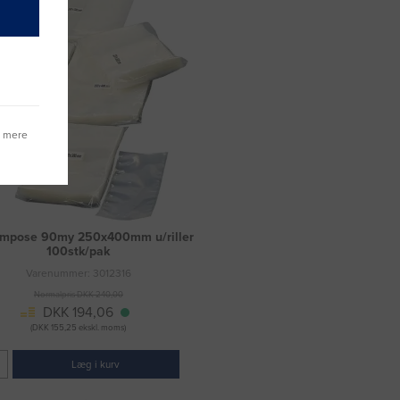
g mere
mpose 90my 250x400mm u/riller
100stk/pak
Varenummer: 3012316
Normalpris DKK 240,00
DKK 194,06
(DKK 155,25 ekskl. moms)
Læg i kurv