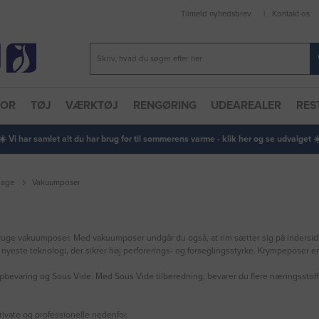
Tilmeld nyhedsbrev
Kontakt os
TOR
TØJ
VÆRKTØJ
RENGØRING
UDEAREALER
RES
 ☀️ Vi har samlet alt du har brug for til sommerens varme - klik her og se udvalget ☀️
lage
Vakuumposer
 bruge vakuumposer. Med vakuumposer undgår du også, at rim sætter sig på indersid
nyeste teknologi, der sikrer høj perforerings- og forseglingsstyrke. Krympeposer er bl
l opbevaring og Sous Vide. Med Sous Vide tilberedning, bevarer du flere næringsst
private og professionelle nedenfor.