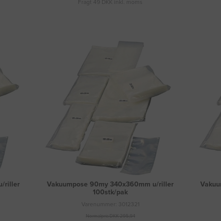
Fragt 49 DKK inkl. moms
riller
Vakuumpose 90my 340x360mm u/riller
Vakuu
100stk/pak
Varenummer: 3012321
Normalpris DKK 295,94