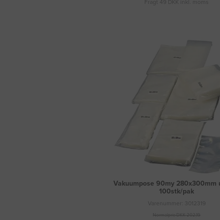
Fragt 49 DKK inkl. moms
Vakuumpose 90my 280x300mm u/
100stk/pak
Varenummer: 3012319
Normalpris DKK 202,19