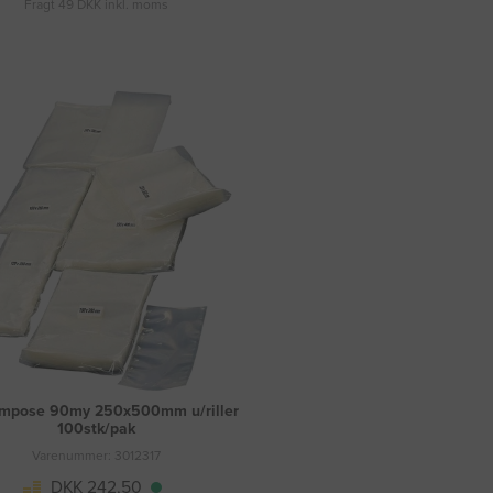
Fragt 49 DKK inkl. moms
mpose 90my 250x500mm u/riller
100stk/pak
Varenummer: 3012317
DKK 242,50