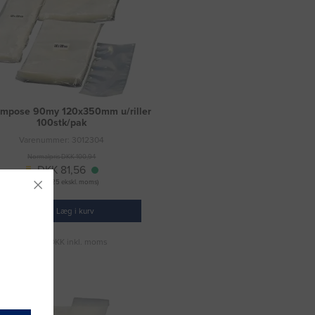
mpose 90my 120x350mm u/riller
100stk/pak
Varenummer: 3012304
Normalpris DKK 100,94
DKK 81,56
(DKK 65,25 ekskl. moms)
Læg i kurv
Fragt 49 DKK inkl. moms