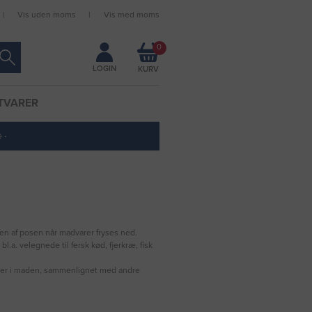
Vis uden moms
Vis med moms
Forbliv logget ind
0
LOGIN
TVARER
 ·
en af posen når madvarer fryses ned.
.a. velegnede til fersk kød, fjerkræ, fisk
offer i maden, sammenlignet med andre