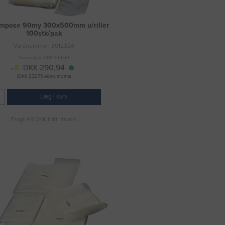
mpose 90my 300x500mm u/riller
100stk/pak
Varenummer: 3012324
Normalpris DKK 359,69
DKK 290,94
(DKK 232,75 ekskl. moms)
Læg i kurv
Fragt 49 DKK inkl. moms