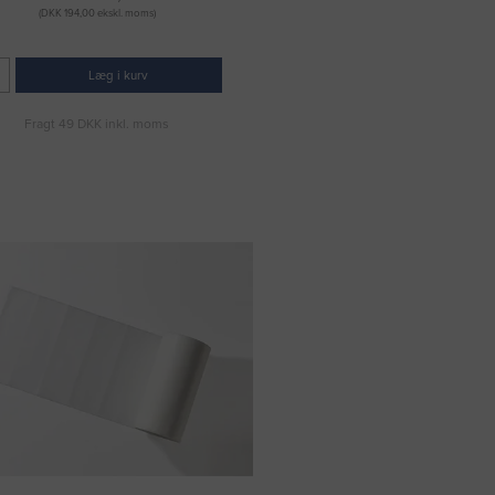
(DKK 194,00 ekskl. moms)
Læg i kurv
Fragt 49 DKK inkl. moms