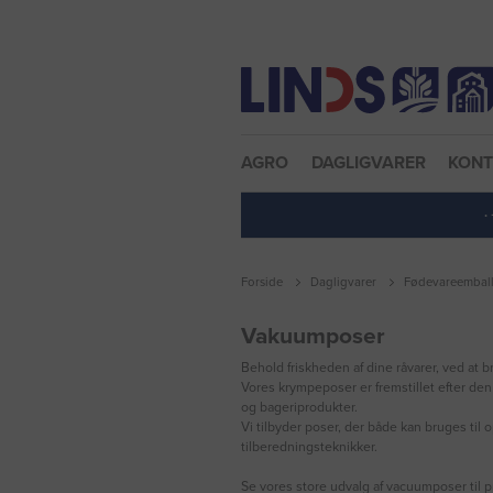
Nulstil adgangskode
AGRO
DAGLIGVARER
KON
·
Forside
Dagligvarer
Fødevareembal
Vakuumposer
Behold friskheden af dine råvarer, ved at
Vores krympeposer er fremstillet efter den 
og bageriprodukter.
Vi tilbyder poser, der både kan bruges ti
tilberedningsteknikker.
Se vores store udvalg af vacuumposer til 