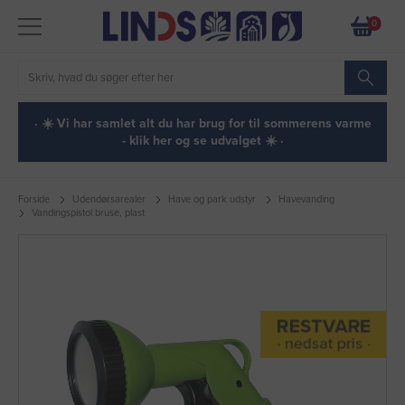
0
· ☀️ Vi har samlet alt du har brug for til sommerens varme
- klik her og se udvalget ☀️ ·
Forside
Udendørsarealer
Have og park udstyr
Havevanding
Vandingspistol bruse, plast