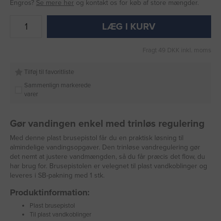
Engros?
Se mere her
og kontakt os for køb af store mængder.
LÆG I KURV
Fragt 49 DKK inkl. moms
Tilføj til favoritliste
Sammenlign markerede
varer
Gør vandingen enkel med trinløs regulering
Med denne plast brusepistol får du en praktisk løsning til
almindelige vandingsopgaver. Den trinløse vandregulering gør
det nemt at justere vandmængden, så du får præcis det flow, du
har brug for. Brusepistolen er velegnet til plast vandkoblinger og
leveres i SB-pakning med 1 stk.
Produktinformation:
Plast brusepistol
Til plast vandkoblinger