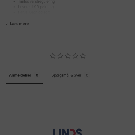
Trinløs vandregulering
Leveres i SB-pakning
Farve: Grøn og sort
Læs mere
Anmeldelser
Spørgsmål & Svar