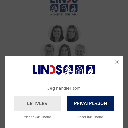
Brug for hjælp?
Ring til os på
9992 0233
Vi sidder klar til at hjælpe dig.
Jeg handler som
Du kan også kontakte din lokale sælger
–
se oversigten her
ERHVERV
PRIVATPERSON
Priser ekskl. moms
Priser inkl. moms