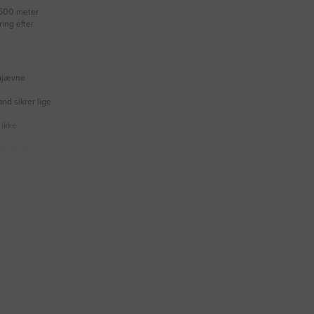
 500 meter
ing efter
 ujævne
nd sikrer lige
 ikke
il 12 cm