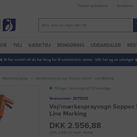
Tilmeld nyhedsbrev
Kontakt os
TOR
TØJ
VÆRKTØJ
RENGØRING
UDEAREALER
RES
 ☀️ Vi har samlet alt du har brug for til sommerens varme - klik her og se udvalget ☀️
Markeringsspray
Vej/mærkesprayvogn Soppec Driver™ Line Marking
På lager. Leveringstid 1-3 hverdage
Varenummer:
3075335
Vej/mærkesprayvogn Soppec 
Line Marking
DKK 2.556,88
(DKK 2.045,50 ekskl. moms)