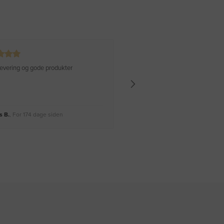
 levering og gode produkter
Hurtig levering Varen er perfekt
 B.
, For 174 dage siden
Rikke A.
, For 177 dage siden