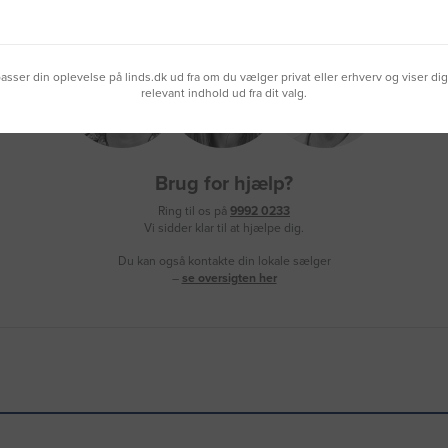
lpasser din oplevelse på linds.dk ud fra om du vælger privat eller erhverv og viser di
relevant indhold ud fra dit valg.
Brug for hjælp?
Ring til os på
9992 0233
Vi sidder klar til at hjælpe dig.
Du kan også kontakte din lokale sælger
–
se oversigten her