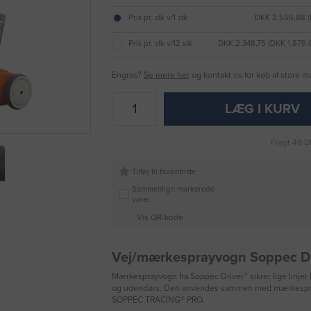
Pris pr. stk v/1 stk
DKK 2.556,88 (
Pris pr. stk v/12 stk
DKK 2.348,75 (DKK 1.879
Engros?
Se mere her
og kontakt os for køb af store 
LÆG I KURV
Fragt 49 D
Tilføj til favoritliste
Sammenlign markerede
varer
Vis QR-kode
Vej/mærkesprayvogn Soppec Dr
Mærkesprayvogn fra Soppec Driver™ sikrer lige linjer
og udendørs. Den anvendes sammen med mærkespra
SOPPEC TRACING® PRO.