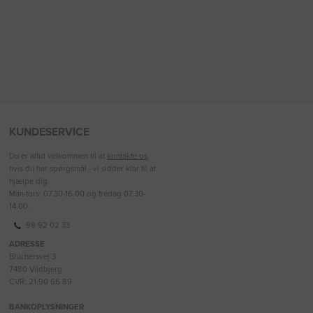
KUNDESERVICE
Du er altid velkommen til at
kontakte os
,
hvis du har spørgsmål - vi sidder klar til at
hjælpe dig.
Man-tors: 07.30-16.00 og fredag 07.30-
14.00.
99 92 02 33
ADRESSE
Blüchersvej 3
7480 Vildbjerg
CVR: 21 90 66 89
BANKOPLYSNINGER