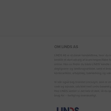
OM LINDS AS
LINDS AS er et dansk handelsfirma, hvor du n
bestille et stort udvalg af branchespecifikke 
online. Hos os finder du både LINDS′ kendte s
dagligvarer og landbrugsartikler, samt et bre
kontorartikler, arbejdstøj, beklædning og vær
Vi står også bag brandet Lincozym, som er en 
vask og opvask, udviklet med omhu baseret p
Hos LINDS samler vi det hele ét sted, så du sp
brug for – hurtigt og overskueligt.