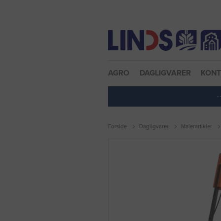
Nulstil adgangskode
AGRO
DAGLIGVARER
KON
·
Forside
Dagligvarer
Malerartikler