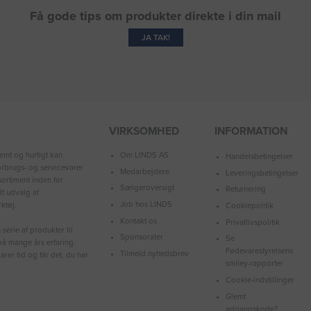
Få gode tips om produkter direkte i din mail
JA TAK!
VIRKSOMHED
INFORMATION
Om LINDS AS
emt og hurtigt kan
Handelsbetingelser
forbrugs- og servicevarer
Medarbejdere
Leveringsbetingelser
ortiment inden for
Sælgeroversigt
Returnering
dt udvalg af
Job hos LINDS
ktøj.
Cookiepolitik
Kontakt os
Privatlivspolitik
serie af produkter til
Sponsorater
Se
å mange års erfaring.
Fødevarestyrelsens
Tilmeld nyhedsbrev
arer tid og får det, du har
smiley-rapporter
Cookie-indstillinger
Glemt
adgangskode?