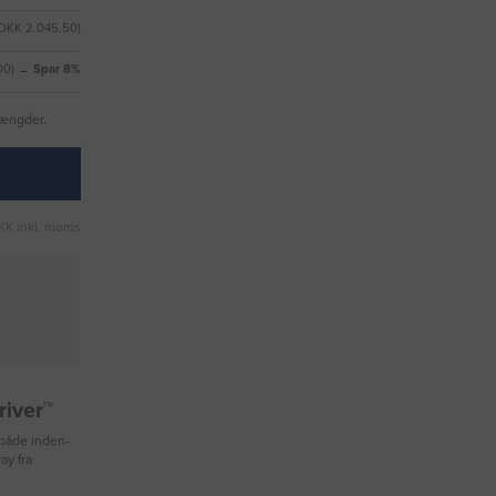
DKK 2.045,50)
,00) →
Spar 8%
mængder.
KK inkl. moms
iver™
 både inden-
y fra