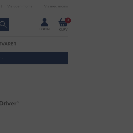
Vis uden moms
Vis med moms
Forbliv logget ind
0
LOGIN
TVARER
 ·
Driver™