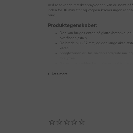
Ved at anvende mærkesprayvognen kan du nemt nå
inden for 30 minutter og vognen kræver ingen rengør
brug.
Produktegenskaber:
Den kan bruges enten på glatte (beton) eller
overflader (asfalt)
De brede hjul (32 mm) og den lange akselafsta
kørsel
Sprøjtezonen er i læ, så den sprøjtede maling
forstyrres
Markeringsbredden kan justeres trinløst fra 5 t
Læs mere