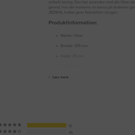
stribefri tørring. Den kan anvendes med alle Vikan sk
gevind, hvis der monteres en konus på skraberen (pr
282904), hvilket giver fleksibilitet i brugen.
Produktinformation:
Mærke: Vikan
Bredde: 355 mm
Højde: 35 mm
Tilslutning: T
Læs mere
1
0