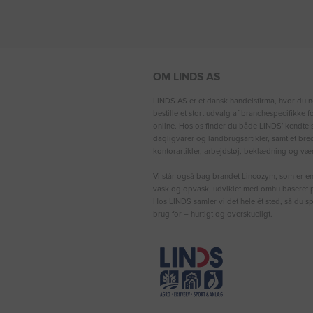
OM LINDS AS
LINDS AS er et dansk handelsfirma, hvor du n
bestille et stort udvalg af branchespecifikke 
online. Hos os finder du både LINDS′ kendte s
dagligvarer og landbrugsartikler, samt et bre
kontorartikler, arbejdstøj, beklædning og vær
Vi står også bag brandet Lincozym, som er en 
vask og opvask, udviklet med omhu baseret p
Hos LINDS samler vi det hele ét sted, så du sp
brug for – hurtigt og overskueligt.