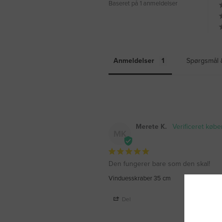
Baseret på 1 anmeldelser
Anmeldelser
Spørgsmål 
Merete K.
MK
Den fungerer bare som den skal!
Vinduesskraber 35 cm
Del