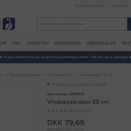
Tilmeld nyhedsbrev
Kontakt os
TOR
TØJ
VÆRKTØJ
RENGØRING
UDEAREALER
RES
 ☀️ Vi har samlet alt du har brug for til sommerens varme - klik her og se udvalget ☀️
ør
Rengøringsredskaber
Vinduesskraber
Vinduesskraber 35 cm
På lager. Leveringstid 1-3 hverdage
Varenummer:
3055027
Vinduesskraber 35 cm
1 anmeldelser
DKK 79,69
(DKK 63,75 ekskl. moms)