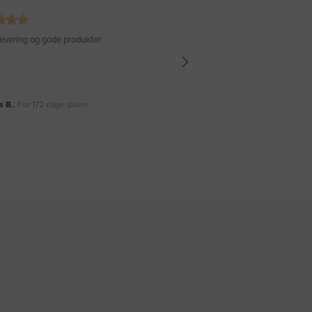
 levering og gode produkter
Hurtig levering Varen er perfekt
 B.
, For 172 dage siden
Rikke A.
, For 175 dage siden