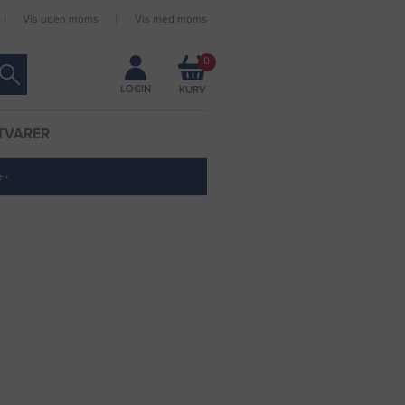
Vis uden moms
Vis med moms
Forbliv logget ind
0
LOGIN
TVARER
 ·