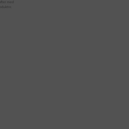
after med
oduktnr.