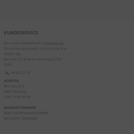
KUNDESERVICE
Du er altid velkommen til at
kontakte os
,
hvis du har spørgsmål - vi sidder klar til at
hjælpe dig.
Man-tors: 07.30-16.00 og fredag 07.30-
14.00.
99 92 02 33
ADRESSE
Blüchersvej 3
7480 Vildbjerg
CVR: 21 90 66 89
BANKOPLYSNINGER
IBAN: DK2475900001331399
BIC/SWIFT: JYBADKKK