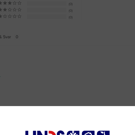
0
0
0
& Svar
Va