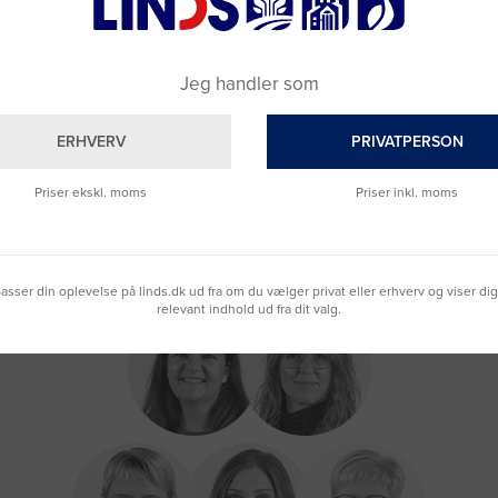
Jeg handler som
ERHVERV
PRIVATPERSON
Priser ekskl. moms
Priser inkl. moms
lpasser din oplevelse på linds.dk ud fra om du vælger privat eller erhverv og viser di
relevant indhold ud fra dit valg.