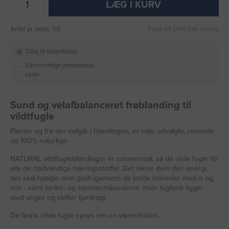
LÆG I KURV
Antal pr. palle: 50
Fragt 49 DKK inkl. moms
Tilføj til favoritliste
Sammenlign markerede
varer
Sund og velafbalanceret frøblanding til
vildtfugle
Planter og frø der indgår i blandingen, er nøje udvalgte, rensede
og 100% naturlige.
NATURAL vildtfugleblandinger er sammensat, så de vilde fugle får
alle de nødvendige næringsstoffer. Det sikrer dem den energi,
der skal hjælpe dem godt igennem de kolde måneder med is og
sne - samt forårs- og sommermånederne, hvor fuglene ligger
med unger og skifter fjerdragt.
De fleste vilde fugle synes om en varieret kost.