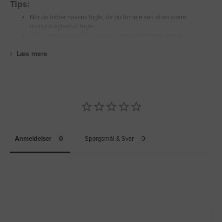
Tips:
Når du fodrer havens fugle, får du fornøjelsen af en større
mangfoldighed af fugle.
Vil du gerne have et flot og rigt fugleliv i din have, er det
Læs mere
Anmeldelser
Spørgsmål & Svar