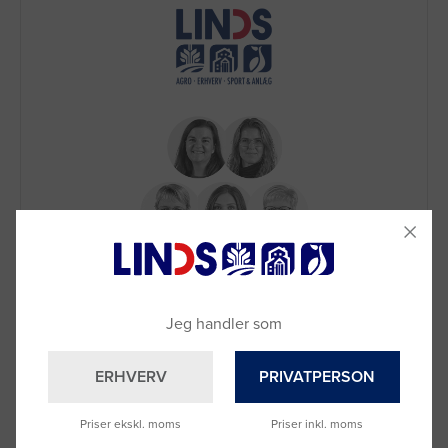
Brug for hjælp?
Ring til os på
9992 0233
Vi sidder klar til at hjælpe dig.
Jeg handler som
Du kan også kontakte din lokale sælger
–
se oversigten her
ERHVERV
PRIVATPERSON
Priser ekskl. moms
Priser inkl. moms