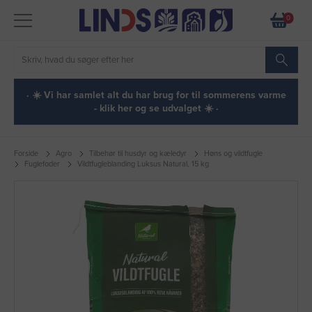
0
· ☀️ Vi har samlet alt du har brug for til sommerens varme
- klik her og se udvalget ☀️ ·
Forside
Agro
Tilbehør til husdyr og kæledyr
Høns og vildtfugle
Fuglefoder
Vildtfugleblanding Luksus Natural, 15 kg