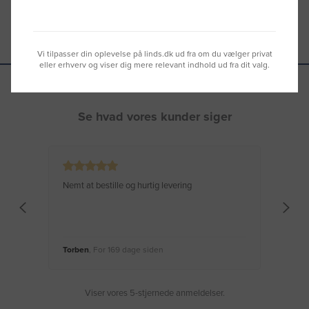
Vi tilpasser din oplevelse på linds.dk ud fra om du vælger privat
eller erhverv og viser dig mere relevant indhold ud fra dit valg.
Se hvad vores kunder siger
Nemt at bestille og hurtig levering
Virke
Torben
, For 169 dage siden
Moge
Viser vores 5-stjernede anmeldelser.