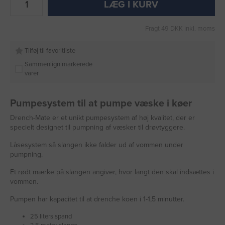
LÆG I KURV
Fragt 49 DKK inkl. moms
Tilføj til favoritliste
Sammenlign markerede
varer
Pumpesystem til at pumpe væske i køer
Drench-Mate er et unikt pumpesystem af høj kvalitet, der er
specielt designet til pumpning af væsker til drøvtyggere.
Låsesystem så slangen ikke falder ud af vommen under
pumpning.
Et rødt mærke på slangen angiver, hvor langt den skal indsættes i
vommen.
Pumpen har kapacitet til at drenche koen i 1-1,5 minutter.
25 liters spand