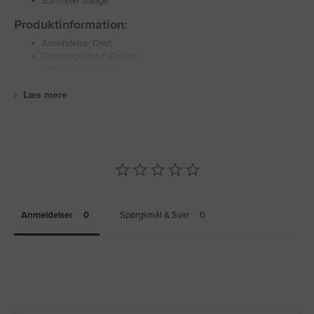
3,5 meter slange
Produktinformation:
Anvendelse: Oralt
Doseringsudstyr: Drench
Materiale: Stål, Plast
Læs mere
Anmeldelser
Spørgsmål & Svar