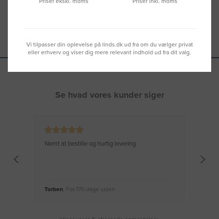
Priser ekskl. moms
Priser inkl. moms
Vi tilpasser din oplevelse på linds.dk ud fra om du vælger privat
eller erhverv og viser dig mere relevant indhold ud fra dit valg.
Se hvad vores kunder siger
Nemt at bestille og hurtig levering
Virke
Torben
, For 170 dage siden
Moge