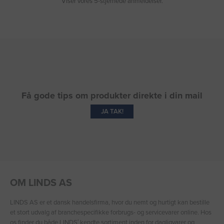
Viser vores 5-stjernede anmeldelser.
Få gode tips om produkter direkte i din mail
JA TAK!
OM LINDS AS
LINDS AS er et dansk handelsfirma, hvor du nemt og hurtigt kan bestille
et stort udvalg af branchespecifikke forbrugs- og servicevarer online. Hos
os finder du både LINDS′ kendte sortiment inden for dagligvarer og