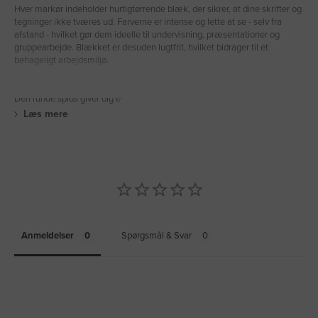
Hver markør indeholder hurtigtørrende blæk, der sikrer, at dine skrifter og
tegninger ikke tværes ud. Farverne er intense og lette at se - selv fra
afstand - hvilket gør dem ideelle til undervisning, præsentationer og
gruppearbejde. Blækket er desuden lugtfrit, hvilket bidrager til et
behageligt arbejdsmiljø.
Den runde spids giver dig e
Læs mere
Anmeldelser
Spørgsmål & Svar