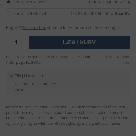
Pris pr. sæt v/1 sæt
DKK 86,88 (DKK 69,50)
Pris pr. sæt v/5 sæt
DKK 81,56 (DKK 65,25) →
Spar 6%
Engros?
Se mere her
og kontakt os for køb af store mængder.
LÆG I KURV
Bestil 5 stk. ad gangen for at modtage et helt kolli.,
Fragt 49 DKK inkl.
Antal pr. palle: 2000
moms
Tilføj til favoritliste
Sammenlign markerede
varer
Med dette sæt Staedtler Lumocolor 351 whiteboardmarkere får du den
perfekte løsning til dine whiteboard-præsentationer, mødenotater eller
brainstorming-sessioner. Disse markere er designet til at give dig en klar
og tydelig streg på whiteboardtavler, glas og andre glatte overflader.