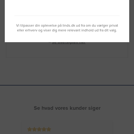
Brug for hjælp?
Ring til os på
9992 0233
Vi sidder klar til at hjælpe dig.
Vi tilpasser din oplevelse på linds.dk ud fra om du vælger privat
eller erhverv og viser dig mere relevant indhold ud fra dit valg.
Du kan også kontakte din lokale sælger
–
se oversigten her
Se hvad vores kunder siger