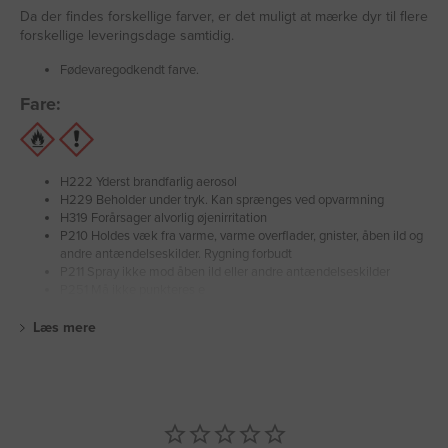
Da der findes forskellige farver, er det muligt at mærke dyr til flere
forskellige leveringsdage samtidig.
Fødevaregodkendt farve.
Fare:
H222 Yderst brandfarlig aerosol
H229 Beholder under tryk. Kan sprænges ved opvarmning
H319 Forårsager alvorlig øjenirritation
P210 Holdes væk fra varme, varme overflader, gnister, åben ild og
andre antændelseskilder. Rygning forbudt
P211 Spray ikke mod åben ild eller andre antændelseskilder
P251 Må ikke punkteres e
Læs mere