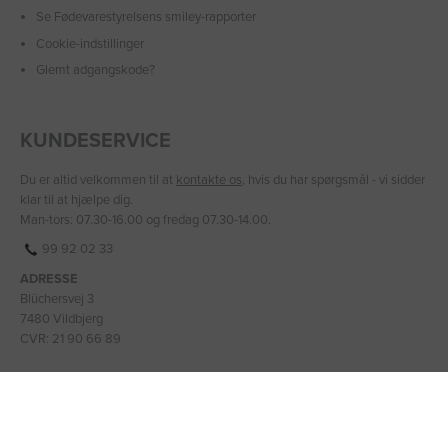
Se Fødevarestyrelsens smiley-rapporter
Cookie-indstillinger
Glemt adgangskode?
KUNDESERVICE
Du er altid velkommen til at
kontakte os
, hvis du har spørgsmål - vi sidder
klar til at hjælpe dig.
Man-tors: 07.30-16.00 og fredag 07.30-14.00.
99 92 02 33
ADRESSE
Blüchersvej 3
7480 Vildbjerg
CVR: 21 90 66 89
BANKOPLYSNINGER
IBAN: DK2475900001331399
BIC/SWIFT: JYBADKKK