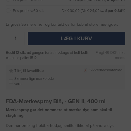
Pris pr. stk v/60 stk
DKK 30,02 (DKK 24,02)
→ Spar 9,36%
Engros?
Se mere her
og kontakt os for køb af store mængder.
LÆG I KURV
Bestil 12 stk. ad gangen for at modtage et helt kolli.,
Fragt 49 DKK inkl.
Antal pr. palle: 1512
moms
Sikkerhedsdatablad
Tilføj til favoritliste
Sammenlign markerede
varer
FDA-Mærkespray Blå, - GEN II, 400 ml
Mærkespray gør det nemmere at mærke dyr, som skal til
slagtning.
Den har en lang holdbarhed,og smitter ikke af på andre dyr.