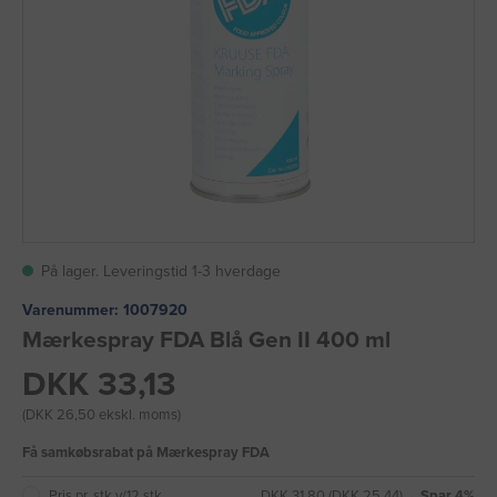
På lager. Leveringstid 1-3 hverdage
Varenummer:
1007920
Mærkespray FDA Blå Gen II 400 ml
DKK 33,13
(DKK 26,50 ekskl. moms)
Få samkøbsrabat på Mærkespray FDA
Pris pr. stk v/12 stk
DKK 31,80 (DKK 25,44)
→ Spar 4%