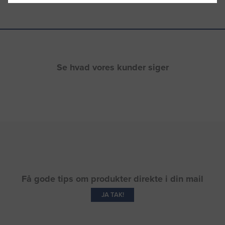
Se hvad vores kunder siger
Få gode tips om produkter direkte i din mail
JA TAK!