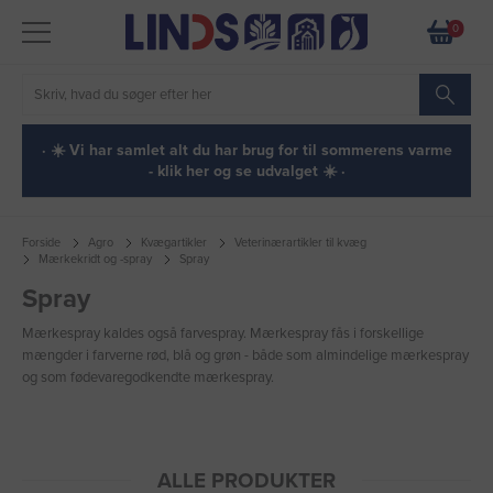
0
· ☀️ Vi har samlet alt du har brug for til sommerens varme
- klik her og se udvalget ☀️ ·
Forside
Agro
Kvægartikler
Veterinærartikler til kvæg
Mærkekridt og -spray
Spray
Spray
Mærkespray kaldes også farvespray. Mærkespray fås i forskellige
mængder i farverne rød, blå og grøn - både som almindelige mærkespray
og som fødevaregodkendte mærkespray.
ALLE PRODUKTER