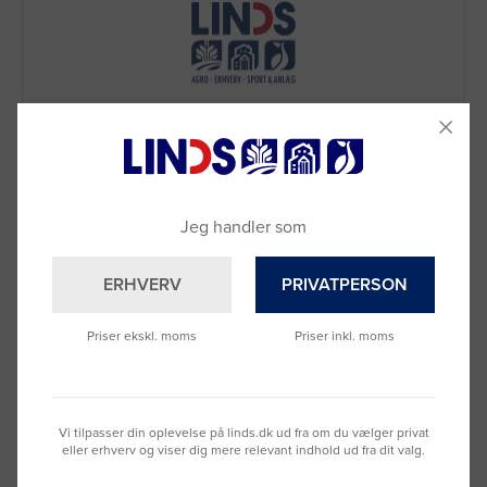
Jeg handler som
Brug for hjælp?
ERHVERV
PRIVATPERSON
Ring til os på
9992 0233
Vi sidder klar til at hjælpe dig.
Priser ekskl. moms
Priser inkl. moms
Du kan også kontakte din lokale sælger
–
se oversigten her
Vi tilpasser din oplevelse på linds.dk ud fra om du vælger privat
eller erhverv og viser dig mere relevant indhold ud fra dit valg.