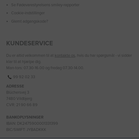
Se Fødevarestyrelsens smiley-rapporter
Cookie-indstillinger
Glemt adgangskode?
KUNDESERVICE
Du er altid velkommen til at
kontakte os
, hvis du har spørgsmål - vi sidder
klar til at hjælpe dig.
Man-tors: 07.30-16.00 og fredag 07.30-14.00.
99 92 02 33
ADRESSE
Blüchersvej 3
7480 Vildbjerg
CVR: 21 90 66 89
BANKOPLYSNINGER
IBAN: DK2475900001331399
BIC/SWIFT: JYBADKKK