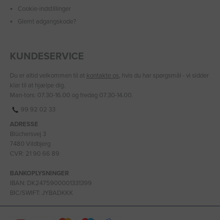
Cookie-indstillinger
Glemt adgangskode?
KUNDESERVICE
Du er altid velkommen til at
kontakte os
, hvis du har spørgsmål - vi sidder
klar til at hjælpe dig.
Man-tors: 07.30-16.00 og fredag 07.30-14.00.
99 92 02 33
ADRESSE
Blüchersvej 3
7480 Vildbjerg
CVR: 21 90 66 89
BANKOPLYSNINGER
IBAN: DK2475900001331399
BIC/SWIFT: JYBADKKK