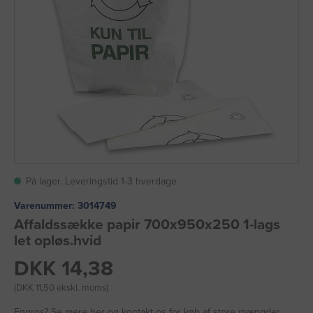
På lager. Leveringstid 1-3 hverdage
Varenummer:
3014749
Affaldssække papir 700x950x250 1-lags
let opløs.hvid
DKK 14,38
(DKK 11,50 ekskl. moms)
Engros?
Se mere her
og kontakt os for køb af store mængder.