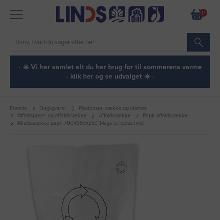
0
· ☀️ Vi har samlet alt du har brug for til sommerens varme
- klik her og se udvalget ☀️ ·
Forside
Dagligvarer
Plastposer, sække og stativer
Affaldsposer og affaldssække
Affaldssække
Papir affaldssække
Affaldssække papir 700x950x250 1-lags let opløs.hvid