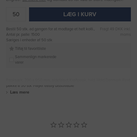
LÆG I KURV
Bestil 50 stk. ad gangen for at modtage et helt kolli.,
Fragt 49 DKK inkl.
Antal pr. palle: 1500
moms
Sælges i enheder af 50 stk
Tilføj til favoritliste
Sammenlign markerede
varer
Papirsæk, 700 x 950 mm, sidefalset Kraftpapir, hvid, Hold Danmark Rent
pakke a 50 stk 1-layer easily dissolvable
Læs mere