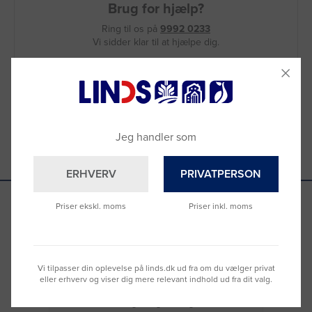
Brug for hjælp?
Ring til os på
9992 0233
Vi sidder klar til at hjælpe dig.
Du kan også kontakte din lokale sælger
–
se oversigten her
Jeg handler som
ERHVERV
PRIVATPERSON
Priser ekskl. moms
Priser inkl. moms
Se hvad vores kunder siger
Vi tilpasser din oplevelse på linds.dk ud fra om du vælger privat
eller erhverv og viser dig mere relevant indhold ud fra dit valg.
Nemt at bestille og hurtig levering
Virke