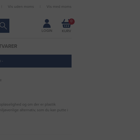
Vis uden moms
Vis med moms
Forbliv logget ind
0
LOGIN
TVARER
 ·
e
 opløselighed og om der er plastik
ljøvenlige alternativ, som du kan putte i