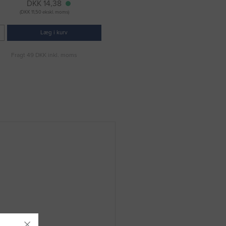
DKK 14,38
(DKK 11,50 ekskl. moms)
Læg i kurv
Fragt 49 DKK inkl. moms