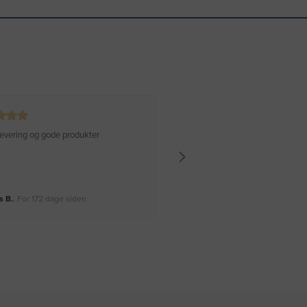
 levering og gode produkter
Hurtig levering Varen er perfekt
 B.
, For 172 dage siden
Rikke A.
, For 175 dage siden