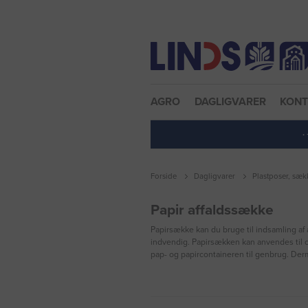
Nulstil adgangskode
AGRO
DAGLIGVARER
KON
·
Forside
Dagligvarer
Plastposer, sæk
Papir affaldssække
Papirsække kan du bruge til indsamling af 
indvendig. Papirsækken kan anvendes til op
pap- og papircontaineren til genbrug. Der