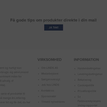
Få gode tips om produkter direkte i din mail
JA TAK!
VIRKSOMHED
INFORMATION
Om LINDS AS
emt og hurtigt kan
Handelsbetingelser
forbrugs- og servicevarer
Medarbejdere
Leveringsbetingelser
ortiment inden for
Sælgeroversigt
Returnering
dt udvalg af
Job hos LINDS
ktøj.
Cookiepolitik
Kontakt os
Privatlivspolitik
serie af produkter til
Sponsorater
Se
å mange års erfaring.
Fødevarestyrelsens
Tilmeld nyhedsbrev
arer tid og får det, du har
smiley-rapporter