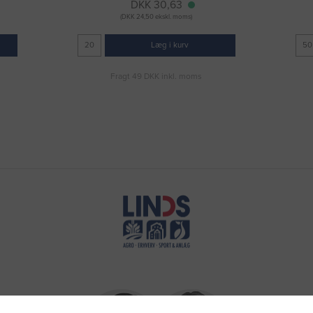
DKK 30,63
(DKK 24,50 ekskl. moms)
Læg i kurv
Fragt 49 DKK inkl. moms