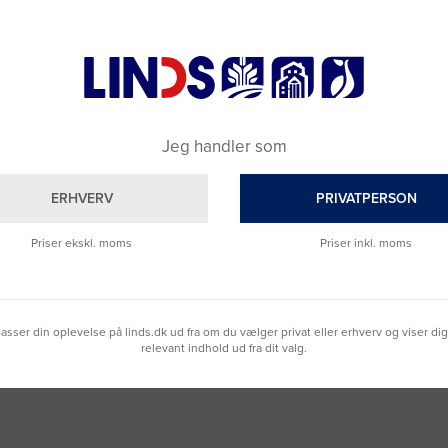
Jeg handler som
ERHVERV
PRIVATPERSON
Brug for hjælp?
Priser ekskl. moms
Priser inkl. moms
Ring til os på
9992 0233
Vi sidder klar til at hjælpe dig.
Du kan også kontakte din lokale sælger
lpasser din oplevelse på linds.dk ud fra om du vælger privat eller erhverv og viser di
–
se oversigten her
relevant indhold ud fra dit valg.