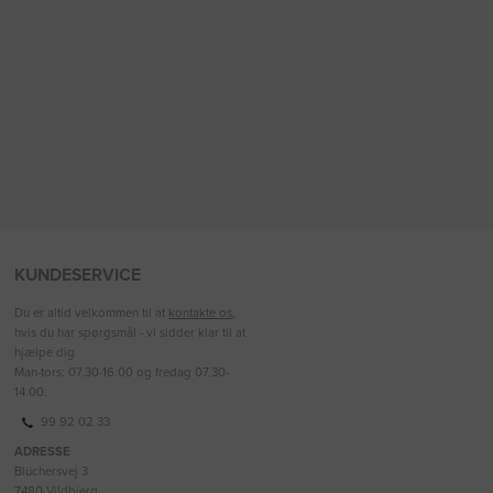
KUNDESERVICE
Du er altid velkommen til at
kontakte os
,
hvis du har spørgsmål - vi sidder klar til at
hjælpe dig.
Man-tors: 07.30-16.00 og fredag 07.30-
14.00.
99 92 02 33
ADRESSE
Blüchersvej 3
7480 Vildbjerg