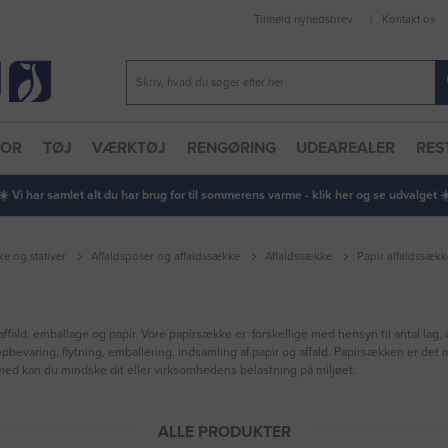
Tilmeld nyhedsbrev
Kontakt os
TOR
TØJ
VÆRKTØJ
RENGØRING
UDEAREALER
RES
 ☀️ Vi har samlet alt du har brug for til sommerens varme - klik her og se udvalget ☀️
ke og stativer
Affaldsposer og affaldssække
Affaldssække
Papir affaldssækk
affald, emballage og papir. Vore papirsække er forskellige med hensyn til antal lag,
bevaring, flytning, emballering, indsamling af papir og affald. Papirsækken er det mi
med kan du mindske dit eller virksomhedens belastning på miljøet.
ALLE PRODUKTER