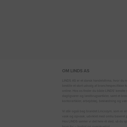
OM LINDS AS
LINDS AS er et dansk handelsfirma, hvor du n
bestille et stort udvalg af branchespecifikke 
online. Hos os finder du både LINDS′ kendte s
dagligvarer og landbrugsartikler, samt et bre
kontorartikler, arbejdstøj, beklædning og vær
Vi står også bag brandet Lincozym, som er en 
vask og opvask, udviklet med omhu baseret p
Hos LINDS samler vi det hele ét sted, så du sp
brug for – hurtigt og overskueligt.