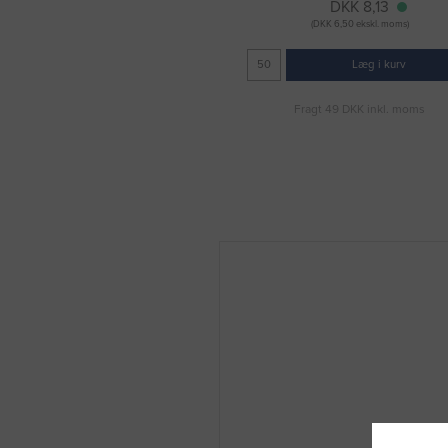
DKK 8,13
(DKK 6,50 ekskl. moms)
Læg i kurv
Fragt 49 DKK inkl. moms